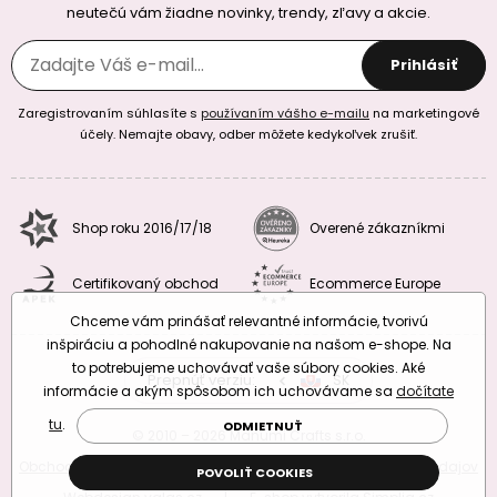
neutečú vám žiadne novinky, trendy, zľavy a akcie.
Prihlásiť
Zaregistrovaním súhlasíte s
používaním vášho e-mailu
na marketingové
účely. Nemajte obavy, odber môžete kedykoľvek zrušiť.
Shop roku 2016/17/18
Overené zákazníkmi
Certifikovaný obchod
Ecommerce Europe
Chceme vám prinášať relevantné informácie, tvorivú
inšpiráciu a pohodlné nakupovanie na našom e-shope. Na
to potrebujeme uchovávať vaše súbory cookies. Aké
Prepnúť verziu:
CZ
SK
EU
RO
informácie a akým spôsobom ich uchovávame sa
dočítate
tu
.
ODMIETNUŤ
© 2010 – 2026 Manumi Crafts s.r.o.
Obchodné podmienky
|
Podmienky ochrany osobných údajov
POVOLIŤ COOKIES