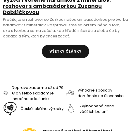
rozhovor s ambasádorkou Zuzanou
Dobšíčkovou
Prečítajte si rozhovor so Zuzkou našou ambasádorkou pre tvorbu
náramkov z minerálov. Rozprávali sme sa okrem iného o tom,
ako s tvorbou sama začala, kde hľadá inšpiráciu alebo čo by
odkázala tým, ktorí by chceli začať.
VŠETKY ČLÁNKY
Doprava zadarmo už od 79
Výhodné spôsoby
€ a všetko skladom je
doručenia na Slovensko
ihneď na odoslanie
Zvýhodnená cena
České lokálne výrobky
väčších balení