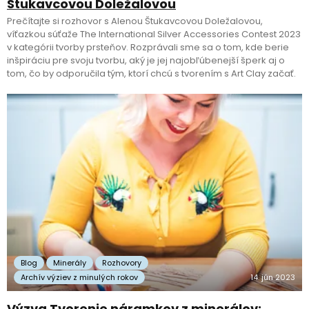
Štukavcovou Doležalovou
Prečítajte si rozhovor s Alenou Štukavcovou Doležalovou,
víťazkou súťaže The International Silver Accessories Contest 2023
v kategórii tvorby prsteňov. Rozprávali sme sa o tom, kde berie
inšpiráciu pre svoju tvorbu, aký je jej najobľúbenejší šperk aj o
tom, čo by odporučila tým, ktorí chcú s tvorením s Art Clay začať.
Blog
Minerály
Rozhovory
Archív výziev z minulých rokov
14. jún 2023
Výzva Tvorenie náramkov z minerálov: