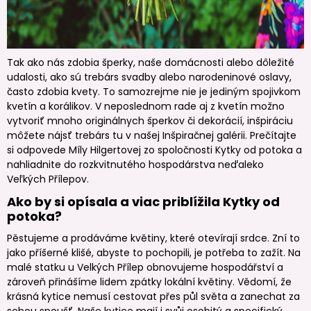
Tak ako nás zdobia šperky, naše domácnosti alebo dôležité
udalosti, ako sú trebárs svadby alebo narodeninové oslavy,
často zdobia kvety. To samozrejme nie je jediným spojivkom
kvetín a korálikov. V neposlednom rade aj z kvetín možno
vytvoriť mnoho originálnych šperkov či dekorácií, inšpiráciu
môžete nájsť trebárs tu v našej Inšpiračnej galérii. Prečítajte
si odpovede Míly Hilgertovej zo spoločnosti Kytky od potoka a
nahliadnite do rozkvitnutého hospodárstva neďaleko
Veľkých Přílepov.
Ako by si opísala a viac priblížila Kytky od
potoka?
Pěstujeme a prodáváme květiny, které otevírají srdce. Zní to
jako příšerné klišé, abyste to pochopili, je potřeba to zažít. Na
malé statku u Velkých Přílep obnovujeme hospodářství a
zároveň přinášíme lidem zpátky lokální květiny. Vědomí, že
krásná kytice nemusí cestovat přes půl světa a zanechat za
sebou spoušť. Naše kytice mají i svůj osobitý a specifický