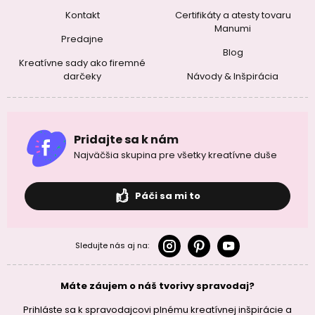
Kontakt
Certifikáty a atesty tovaru
Manumi
Predajne
Blog
Kreatívne sady ako firemné
darčeky
Návody & Inšpirácia
Pridajte sa k nám
Najväčšia skupina pre všetky kreatívne duše
Páči sa mi to
Sledujte nás aj na:
Máte záujem o náš tvorivy spravodaj?
Prihláste sa k spravodajcovi plnému kreatívnej inšpirácie a