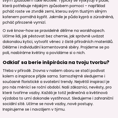
svým způsobem také léčitelé. Typicky se vyskytují v půdě,
která potřebuje nějakým způsobem pomoci – například
pcháč roste ve ztvrdlé zemi, kterou svým tlustým silným
kořenem pomáhá kypřit. Jakmile je půda kyprá a zúrodněná,
pcháč přirozeně vymizí.
O své know-how se pravidelně dělíme na worskhopech.
Učíme lidi, jak pěstovat bez chemie, jak správně uvázat
dokonalou kytici, vytvořit věnec z čistě přírodních materiálů.
Děláme i individuální komentované sběry. Projdeme se po
poli, nasbíráme květiny a povídáme si o nich.
Odkiaľ sa berie inšpirácia na tvoju tvorbu?
Třeba v přírodě. Zrovna v našem oboru se stačí podívat
kolem a inspirace přijde sama. Samozřejmě sledujeme i
současné floristické a svatební trendy. Největší inspirací je
pro nás měnící se roční období. Naši zákazníci, nevěsty, pro
které tvoříme vazby. Každá je totiž jedinečná a květinová
výzdoba to umí dokonale vystihnout. Sledujeme i zahraniční
sociální sítě. Učíme se nové vazby, nové postupy.
Inspirujeme se i navzájem v týmu.