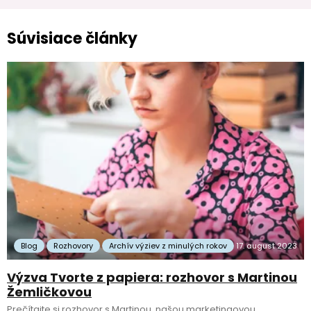
Súvisiace články
Blog
Rozhovory
Archív výziev z minulých rokov
17. august 2023
Výzva Tvorte z papiera: rozhovor s Martinou
Žemličkovou
Prečítajte si rozhovor s Martinou, našou marketingovou