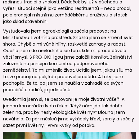
rodinnou tradici a znalosti. Dědeček byl už v důchodu a
vyřešil situaci stejně jako většina restituentů – něco prodal,
pole pronajal místnímu zemědělskému družstvu a statek
jako sklad stavebnin.
Vystudovala jsem agroekologii a začala pracovat na
Ministerstvu životního prostředí. Snažila jsem se změnit svět
shora. Chyběla mi vůně hlíny, rozkvetlé zahrady a radost.
Odešla jsem do nevládního sektoru, kde mi práce dávala
větší smysl. S
PRO-BIO
ligou jsme založili
KomPot
. Zelinářství
založené na principu komunitou podporovaného
zemědělství. To mi změnilo život. Ucítila jsem, jakou sílu má
to, že pracuji na poli, kde pracoval praděda. A taky jsem
pochopila, že to, co jsem se naučila v zahradě od svých
prarodičů a rodičů, je jedinečné.
Uvědomila jsem si, že pěstování je moje životní vášeň. A
jednou kamarádka Iveta řekla: “Když nám jde tak dobře
zelenina, proč by nešly ekologické květiny?” Dlouho jsem
neváhala. Za pár měsíců jsme vykácely křoví, zoraly a začaly
sázet první květiny… První Kytky od potoka.