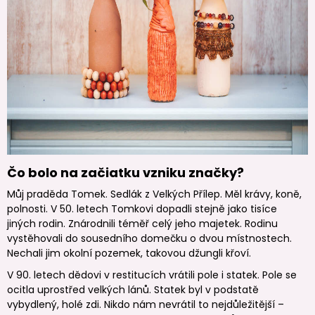
Čo bolo na začiatku vzniku značky?
Můj praděda Tomek. Sedlák z Velkých Přílep. Měl krávy, koně,
polnosti. V 50. letech Tomkovi dopadli stejně jako tisíce
jiných rodin. Znárodnili téměř celý jeho majetek. Rodinu
vystěhovali do sousedního domečku o dvou místnostech.
Nechali jim okolní pozemek, takovou džungli křoví.
V 90. letech dědovi v restitucích vrátili pole i statek. Pole se
ocitla uprostřed velkých lánů. Statek byl v podstatě
vybydlený, holé zdi. Nikdo nám nevrátil to nejdůležitější –