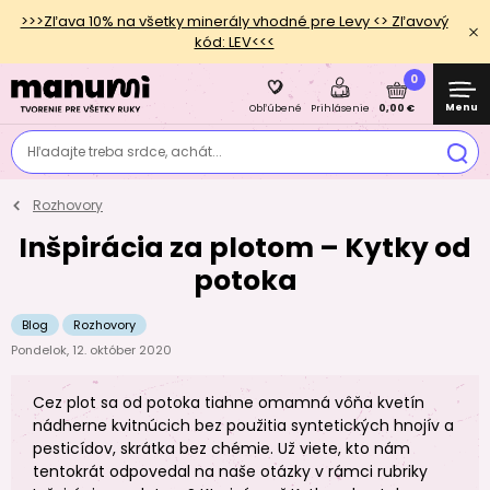
>>>Zľava 10% na všetky minerály vhodné pre Levy <> Zľavový
kód: LEV<<<
0
Menu
0,00 €
Obľúbené
Prihlásenie
Hľadajte treba srdce, achát...
Rozhovory
Inšpirácia za plotom – Kytky od
potoka
Blog
Rozhovory
Pondelok, 12. október 2020
Cez plot sa od potoka tiahne omamná vôňa kvetín
nádherne kvitnúcich bez použitia syntetických hnojív a
pesticídov, skrátka bez chémie. Už viete, kto nám
tentokrát odpovedal na naše otázky v rámci rubriky