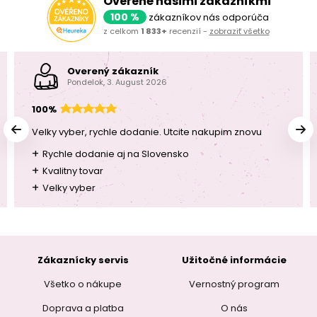
Overené našimi zákazníkmi
100 %
zákazníkov nás odporúča
z celkom
1 833+
recenzií -
zobraziť všetko
Overený zákazník
Pondelok, 3. August 2026
100%
Velky vyber, rychle dodanie. Utcite nakupim znovu
+
Rychle dodanie aj na Slovensko
+
Kvalitny tovar
+
Velky vyber
Zákaznícky servis
Užitočné informácie
Všetko o nákupe
Vernostný program
Doprava a platba
O nás