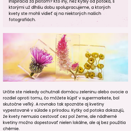
Inšpirácia za plotom? Kto iný, než Kytky od potoka, s
ktorými už dlhšiu dobu spolupracujeme, a ktorých
kvety ste mohli vidieť aj na niektorých našich
fotografiách.
Určite ste niekedy ochutnali domácu zeleninu alebo ovocie a
rozdiel oproti tomu, čo môžete kúpiť v supermarkete, bol
skutočne veľký. A rovnako tak spoznáte aj kvetiny
vypestované v súlade s prírodou. Kytky od potoka dokazujú,
že kvety nemusia cestovať cez pol Zeme, ale nádherné
kvetiny možno dopestovať nielen lokálne, ale aj bez použitia
chémie.