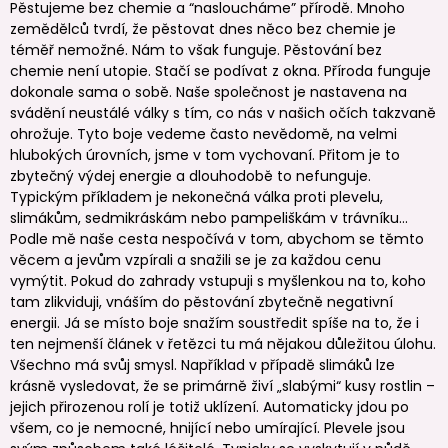
Pěstujeme bez chemie a “nasloucháme” přírodě. Mnoho
zemědělců tvrdí, že pěstovat dnes něco bez chemie je
téměř nemožné. Nám to však funguje. Pěstování bez
chemie není utopie. Stačí se podívat z okna. Příroda funguje
dokonale sama o sobě. Naše společnost je nastavena na
svádění neustálé války s tím, co nás v našich očích takzvaně
ohrožuje. Tyto boje vedeme často nevědomě, na velmi
hlubokých úrovních, jsme v tom vychovaní. Přitom je to
zbytečný výdej energie a dlouhodobě to nefunguje.
Typickým příkladem je nekonečná válka proti plevelu,
slimákům, sedmikráskám nebo pampeliškám v trávníku...
Podle mě naše cesta nespočívá v tom, abychom se těmto
věcem a jevům vzpírali a snažili se je za každou cenu
vymýtit. Pokud do zahrady vstupuji s myšlenkou na to, koho
tam zlikviduji, vnáším do pěstování zbytečně negativní
energii. Já se místo boje snažím soustředit spíše na to, že i
ten nejmenší článek v řetězci tu má nějakou důležitou úlohu.
Všechno má svůj smysl. Například v případě slimáků lze
krásně vysledovat, že se primárně živí „slabými“ kusy rostlin –
jejich přirozenou rolí je totiž uklízení. Automaticky jdou po
všem, co je nemocné, hnijící nebo umírající. Plevele jsou