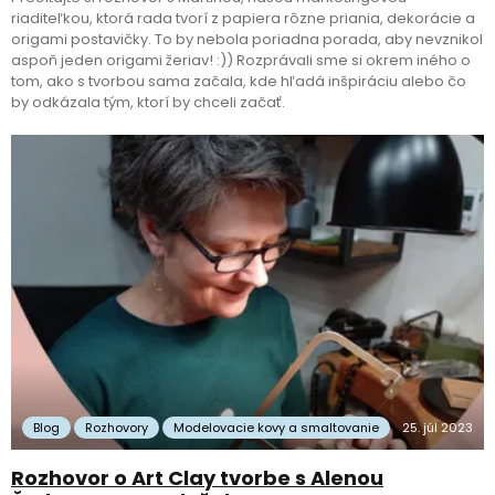
riaditeľkou, ktorá rada tvorí z papiera rôzne priania, dekorácie a
origami postavičky. To by nebola poriadna porada, aby nevznikol
aspoň jeden origami žeriav! :)) Rozprávali sme si okrem iného o
tom, ako s tvorbou sama začala, kde hľadá inšpiráciu alebo čo
by odkázala tým, ktorí by chceli začať.
Blog
Rozhovory
Modelovacie kovy a smaltovanie
25. júl 2023
Rozhovor o Art Clay tvorbe s Alenou