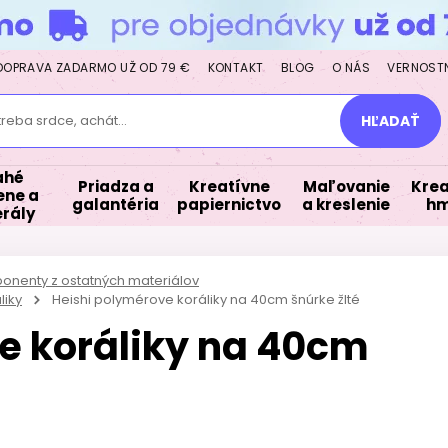
DOPRAVA ZADARMO UŽ OD 79 €
KONTAKT
BLOG
O NÁS
VERNOST
treba srdce, achát...
HĽADAŤ
ahé
Priadza a
Kreatívne
Maľovanie
Krea
ne a
galantéria
papiernictvo
a kreslenie
hm
rály
ponenty z ostatných materiálov
liky
Heishi polymérove koráliky na 40cm šnúrke žlté
e koráliky na 40cm