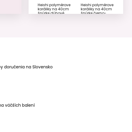
Heishi polymérove
Heishi polymérove
koráliky na 40cm
koráliky na 40cm
šnúrke dúhové
šnúrke čierno-
biele
y doručenia na Slovensko
Sada heishi
Sada heishi
farebných
korálikov s
korálikov s
prúžkami
písmenami
a väčších balení
Sada heishi