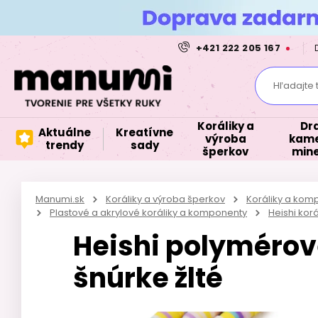
+421 222 205 167
Hľadajte 
Koráliky a
Dr
Aktuálne
Kreatívne
výroba
kame
trendy
sady
šperkov
mine
Manumi.sk
Koráliky a výroba šperkov
Koráliky a kom
Plastové a akrylové koráliky a komponenty
Heishi korá
Heishi polymérov
šnúrke žlté