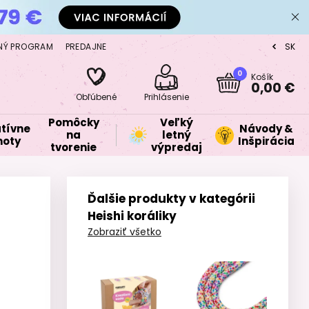
NÝ PROGRAM
PREDAJNE
SK
CZ
0
Košík
0,00 €
Obľúbené
Prihlásenie
Pomôcky
Veľký
tívne
Návody &
na
letný
oty
Inšpirácia
tvorenie
výpredaj
Ďalšie produkty v kategórii
Heishi koráliky
Zobraziť všetko