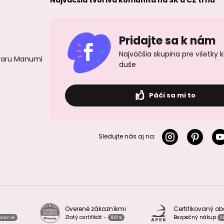
Najväčšia tvorivá komunita na SK a CZ trhu
Pridajte sa k nám
Najväčšia skupina pre všetky 
ovaru Manumi
duše
Páči sa mi to
Sledujte nás aj na:
Overené zákazníkmi
Certifikovaný o
Zlatý certifikát -
Bezpečný nákup
vorenie
100 %
Č