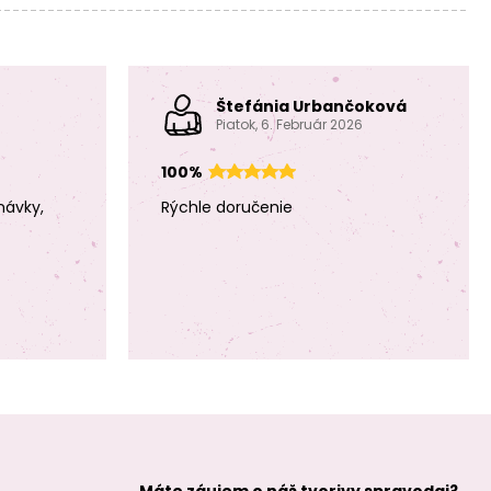
farebných
korálikov
Štefánia Urbančoková
Piatok, 6. Február 2026
100%
návky,
Rýchle doručenie