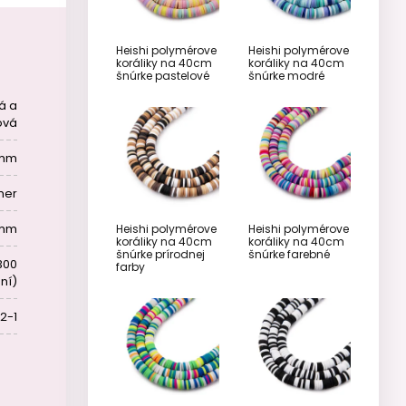
Heishi polymérove
Heishi polymérove
koráliky na 40cm
koráliky na 40cm
šnúrke pastelové
šnúrke modré
á a
ová
 mm
mer
 mm
Heishi polymérove
Heishi polymérove
koráliky na 40cm
koráliky na 40cm
šnúrke prírodnej
šnúrke farebné
300
farby
ení)
2-1