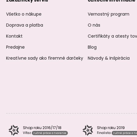
Zákaznícky servis
Užitočné informácie
Všetko o nákupe
Vernostný program
Doprava a platba
O nás
Kontakt
Certifikáty a atesty t
Predajne
Blog
Kreatívne sady ako firemné darčeky
Návody & Inšpirácia
Shop roku 2016/17/18
Shop roku 2019
Víťaz
Finalista
ručné práce a tvorenie
ručné práce a t