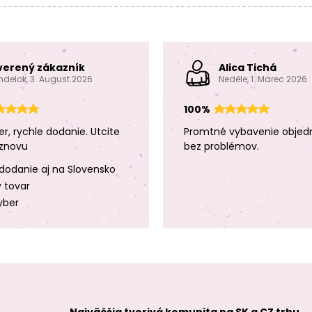
verený zákazník
Alica Tichá
ndelok, 3. August 2026
Neděle, 1. Marec 2026
100%
er, rychle dodanie. Utcite
Promtné vybavenie objed
znovu
bez problémov.
dodanie aj na Slovensko
y tovar
yber