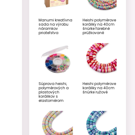
Manumi kreatívna
Heishi polymérove
sada na výrobu
​​koráliky na 40cm
náramkov
šnúrke farebné
priateľstva
prúžkované
Súprava heishi,
Heishi polymérove
polymérových a
koráliky na 40cm
plastových
šnúrke ružové
korálikov s
elastomérom