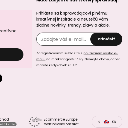
Máte záujem o náš tvorivy spravodaj?
Prihláste sa k spravodajcovi plnému
kreatívnej inšpirácie a neutečú vám
žiadne novinky, trendy, zľavy a akcie.
kreatívne
Prihlásiť
Zaregistrovaním súhlasíte s
používaním vášho e-
mailu
na marketingové účely. Nemajte obavy, odber
môžete kedykoľvek zrušiť.
bchod
Ecommerce Europe
CZ
SK
EU
Medzinárodný certifikát
eská kvalita