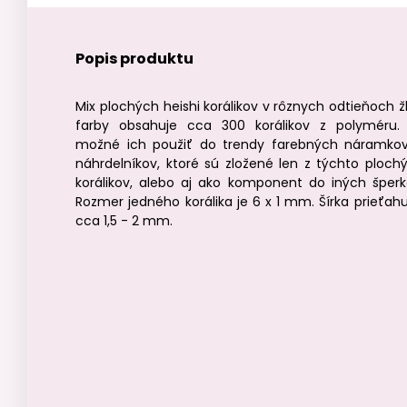
Popis produktu
Mix plochých heishi korálikov v rôznych odtieňoch žl
farby obsahuje cca 300 korálikov z polyméru.
možné ich použiť do trendy farebných náramko
náhrdelníkov, ktoré sú zložené len z týchto ploch
korálikov, alebo aj ako komponent do iných šperk
Rozmer jedného korálika je 6 x 1 mm. Šírka prieťahu
cca 1,5 - 2 mm.