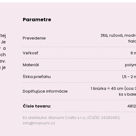
Parametre
tej
žltá, ružová, modr
Prevedenie
fial
 Je
v a
Veľkosť
6
ých
ov.
Materiál
poly
 je
Šírka prieťahu
1,5 - 2
1 šnúrka = 40 cm (cca 
Doplňujúce informácie
ks v bal
Číslo tovaru:
4812
EU distributor: Manumi Crafts s.r.o., IČO/ID: 24260452,
info@manumi.cz