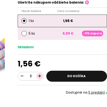
Ušetrite nákupom väčšieho balenia:
Obsah balenie
Cena za balenie
1 ks
1,56 €
5 ks
6,89 €
-11% úspora
Skladom
1,56 €
DO KOŠÍKA
Dostupné na
5 predajní