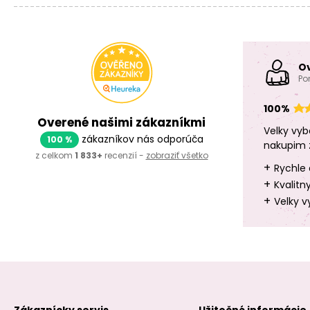
O
Po
100%
Overené našimi zákazníkmi
Velky vyb
zákazníkov nás odporúča
100 %
nakupim 
z celkom
1 833+
recenzií -
zobraziť všetko
+
Rychle 
+
Kvalitn
+
Velky v