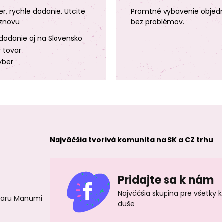
er, rychle dodanie. Utcite
Promtné vybavenie objed
znovu
bez problémov.
dodanie aj na Slovensko
y tovar
yber
Najväčšia tvorivá komunita na SK a CZ trhu
Pridajte sa k nám
Najväčšia skupina pre všetky 
ovaru Manumi
duše