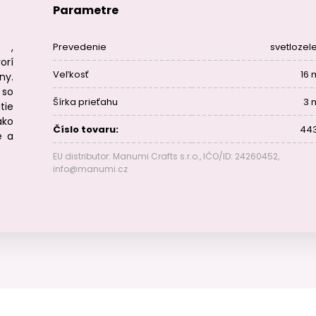
Parametre
a ,
Prevedenie
svetlozel
orí
Veľkosť
16
ny.
 so
Šírka prieťahu
3
tie
ako
Číslo tovaru:
44
e a
EU distributor: Manumi Crafts s.r.o., IČO/ID: 24260452,
info@manumi.cz