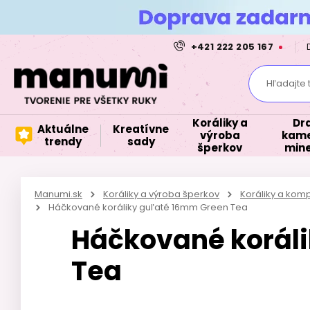
+421 222 205 167
Hľadajte 
Koráliky a
Dr
Aktuálne
Kreatívne
výroba
kame
trendy
sady
šperkov
mine
Manumi.sk
Koráliky a výroba šperkov
Koráliky a kom
Háčkované koráliky guľaté 16mm Green Tea
Háčkované korál
Tea