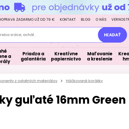
DOPRAVA ZADARMO UŽ OD 79 €
KONTAKT
BLOG
O NÁS
VERNOST
treba srdce, achát...
HĽADAŤ
ahé
Priadza a
Kreatívne
Maľovanie
Krea
ne a
galantéria
papiernictvo
a kreslenie
hm
rály
ponenty z ostatných materiálov
Háčkované koráliky
iky guľaté 16mm Green