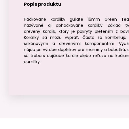
Popis produktu
Háčkované koráliky guľaté 16mm Green Te
nazývané aj obháčkované koráliky. Základ tv
drevený korálik, ktorý je pokrytý pletením z bavl
Koráliky sa môžu vyprať. Často sa kombinujú
silikónovými a drevenými komponentmi. Využi
nájdu pri výrobe doplnkov pre maminy a bábätká, 
sú trebárs dojčiace korále alebo reťaze na kočiar
cumlíky.