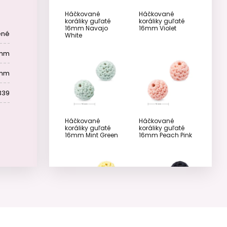
Háčkované
Háčkované
koráliky guľaté
koráliky guľaté
16mm Navajo
16mm Violet
ené
White
 mm
 mm
339
Háčkované
Háčkované
koráliky guľaté
koráliky guľaté
16mm Mint Green
16mm Peach Pink
Háčkované
Háčkované