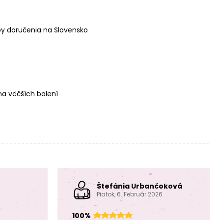
koráliky guľaté
koráliky guľaté
16mm Lemon
16mm Black
Yellow
y doručenia na Slovensko
a väčších balení
Háčkované
koráliky guľaté
16mm Mango
Štefánia Urbančoková
Piatok, 6. Február 2026
100%