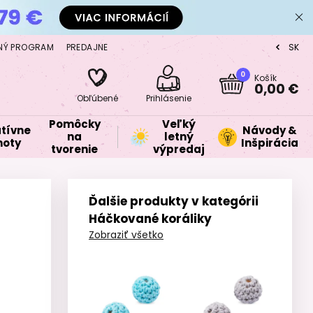
NÝ PROGRAM
PREDAJNE
SK
CZ
0
Košík
0,00 €
Obľúbené
Prihlásenie
Pomôcky
Veľký
tívne
Návody &
na
letný
oty
Inšpirácia
tvorenie
výpredaj
Ďalšie produkty v kategórii
Háčkované koráliky
Zobraziť všetko