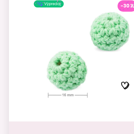
Výpredaj
-30