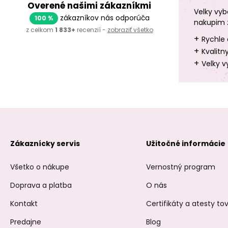
Overené našimi zákazníkmi
Velky vyb
zákazníkov nás odporúča
100 %
nakupim 
z celkom
1 833+
recenzií -
zobraziť všetko
+
Rychle 
+
Kvalitn
+
Velky v
Zákaznícky servis
Užitočné informácie
Všetko o nákupe
Vernostný program
Doprava a platba
O nás
Kontakt
Certifikáty a atesty t
Predajne
Blog