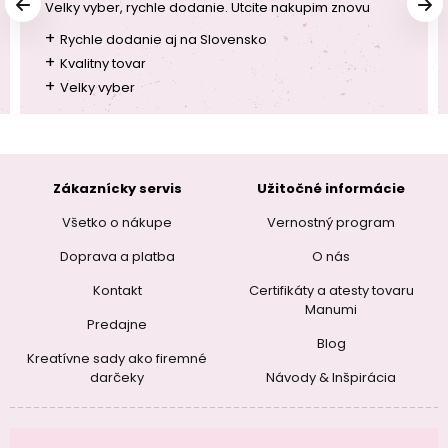
Velky vyber, rychle dodanie. Utcite nakupim znovu
+
Rychle dodanie aj na Slovensko
+
Kvalitny tovar
+
Velky vyber
Zákaznícky servis
Užitočné informácie
Všetko o nákupe
Vernostný program
Doprava a platba
O nás
Kontakt
Certifikáty a atesty tovaru
Manumi
Predajne
Blog
Kreatívne sady ako firemné
darčeky
Návody & Inšpirácia