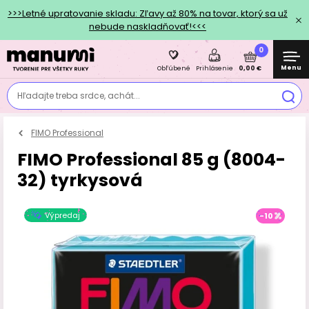
>>>Letné upratovanie skladu: Zľavy až 80% na tovar, ktorý sa už
nebude naskladňovať!<<<
0
Menu
0,00 €
Obľúbené
Prihlásenie
Hľadajte treba srdce, achát...
FIMO Professional
FIMO Professional 85 g (8004-
32) tyrkysová
Výpredaj
-10