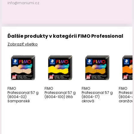
info@manumi.cz
Ďalšie produkty v kategórii FIMO Professional
Zobraziť všetko
FIMO
FIMO
FIMO
FIMO
Professional 57 g
Professional 57 g
Professional 57 g
Professi
(8004-02)
(8004-100) žltá
(8004-17)
(8004-4
šampanské
okrová
oranžo