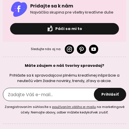
Pridajte sa k nám
Najväčšia skupina pre všetky kreatívne duše
Páči sa mi to
Sledujte nás aj na:
Máte záujem o náš tvorivy spravodaj?
Prihláste sa k spravodajcovi plnému kreatívnej inšpirácie a
neutečú vám žiadne novinky, trendy, zľavy a akcie.
Prihlásiť
Zaregistrovaním súhlasíte s
používaním vášho e-mailu
na marketingové
účely. Nemajte obavy, odber môžete kedykoľvek zrušiť.