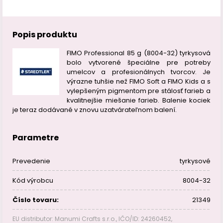
Popis produktu
FIMO Professional 85 g (8004-32) tyrkysová
bolo vytvorené špeciálne pre potreby
umelcov a profesionálnych tvorcov. Je
výrazne tuhšie než FIMO Soft a FIMO Kids a s
vylepšeným pigmentom pre stálosť farieb a
kvalitnejšie miešanie farieb. Balenie kociek
je teraz dodávané v znovu uzatvárateľnom balení.
Parametre
Prevedenie
tyrkysové
Kód výrobcu
8004-32
Číslo tovaru:
21349
EU distributor: Manumi Crafts s.r.o., IČO/ID: 24260452,