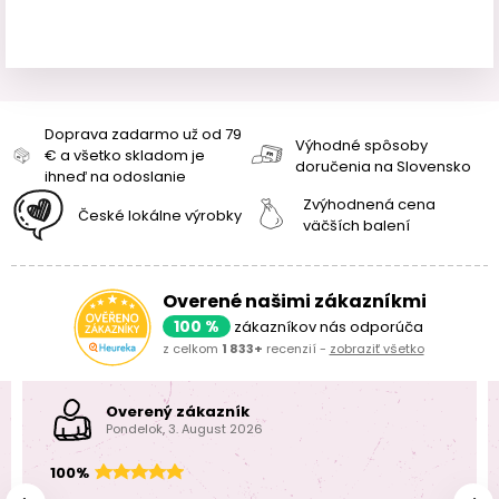
Doprava zadarmo už od 79
Výhodné spôsoby
€ a všetko skladom je
doručenia na Slovensko
ihneď na odoslanie
Zvýhodnená cena
České lokálne výrobky
väčších balení
Overené našimi zákazníkmi
100 %
zákazníkov nás odporúča
z celkom
1 833+
recenzií -
zobraziť všetko
Overený zákazník
Pondelok, 3. August 2026
100%