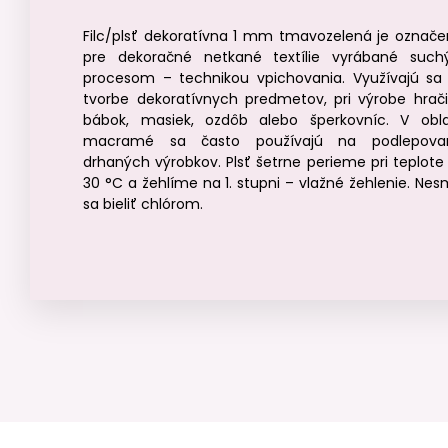
Filc/plsť dekoratívna 1 mm tmavozelená je označe
pre dekoračné netkané textílie vyrábané suc
procesom – technikou vpichovania. Využívajú sa 
tvorbe dekoratívnych predmetov, pri výrobe hrači
bábok, masiek, ozdôb alebo šperkovníc. V obla
macramé sa často používajú na podlepova
drhaných výrobkov. Plsť šetrne perieme pri teplote
30 °C a žehlíme na 1. stupni – vlažné žehlenie. Nes
sa bieliť chlórom.