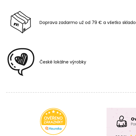
Doprava zadarmo už od 79 € a všetko sklado
České lokálne výrobky
O
Po