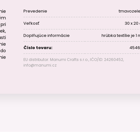
nie
Prevedenie
tmavozel
hým
Veľkosť
30 x 20
pri
ek,
Doplňujúce informácie
hrúbka textílie je 
sti
nie
Číslo tovaru:
4546
 do
mie
EU distributor: Manumi Crafts s.r.o., IČO/ID: 24260452,
info@manumi.cz