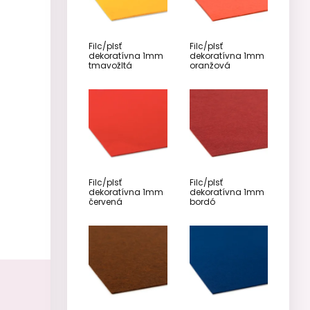
Filc/plsť
Filc/plsť
dekoratívna 1mm
dekoratívna 1mm
tmavožltá
oranžová
Filc/plsť
Filc/plsť
dekoratívna 1mm
dekoratívna 1mm
červená
bordó