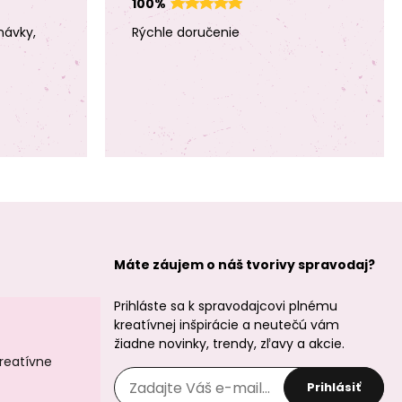
100%
návky,
Rýchle doručenie
Filc / plsť
Filc / plsť
vianočný motív s
vianočný motív s
hviezdami 1mm
hviezdami 1mm
biely
tmavozelený
Máte záujem o náš tvorivy spravodaj?
Prihláste sa k spravodajcovi plnému
Filc / plsť
Filc / plsť
vianočný motív s
vianočný motív
kreatívnej inšpirácie a neutečú vám
hviezdami 1mm
bodkovaný 1mm
žiadne novinky, trendy, zľavy a akcie.
červený
béžový
kreatívne
Prihlásiť