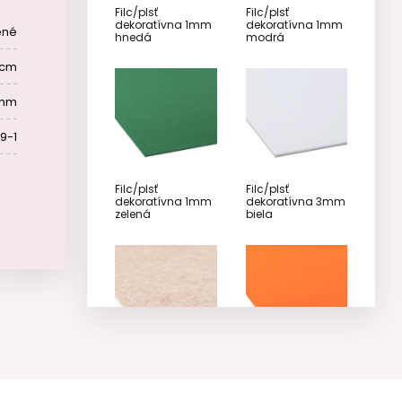
Filc/plsť
Filc/plsť
dekoratívna 1mm
dekoratívna 1mm
ené
hnedá
modrá
 cm
1 mm
9-1
Filc/plsť
Filc/plsť
dekoratívna 1mm
dekoratívna 3mm
zelená
biela
Filc/plsť
Filc/plsť
dekoratívna 3mm
dekoratívna 3mm
béžová
oranžová