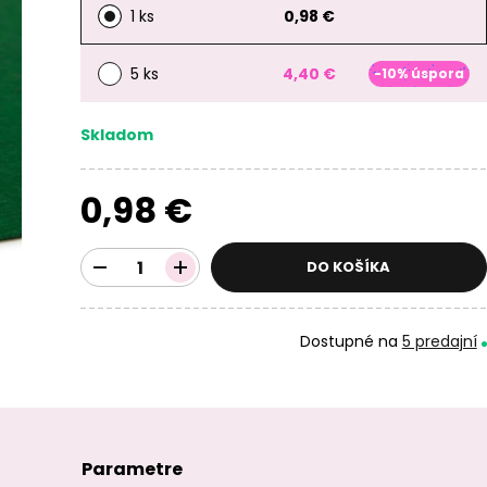
1 ks
0,98 €
5 ks
4,40 €
-10% úspora
Skladom
0,98 €
DO KOŠÍKA
Dostupné na
5 predajní
Parametre