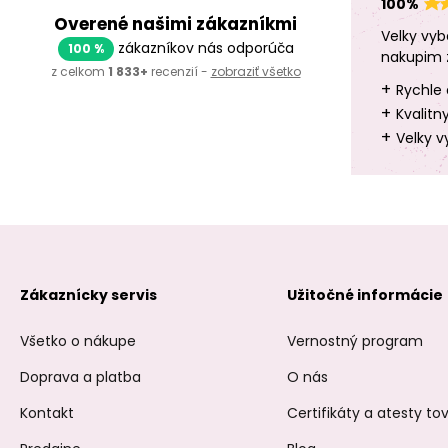
100%
Overené našimi zákazníkmi
Velky vyb
zákazníkov nás odporúča
100 %
nakupim 
z celkom
1 833+
recenzií -
zobraziť všetko
+
Rychle 
+
Kvalitn
+
Velky v
Zákaznícky servis
Užitočné informácie
Všetko o nákupe
Vernostný program
Doprava a platba
O nás
Kontakt
Certifikáty a atesty t