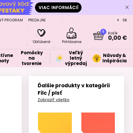
NÝ PROGRAM
PREDAJNE
SK
CZ
0
Košík
0,00 €
Obľúbené
Prihlásenie
Pomôcky
Veľký
tívne
Návody &
na
letný
oty
Inšpirácia
tvorenie
výpredaj
Ďalšie produkty v kategórii
Filc / plsť
Zobraziť všetko