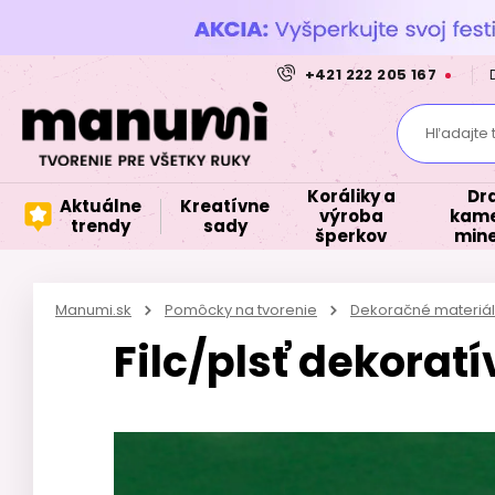
+421 222 205 167
Hľadajte 
Koráliky a
Dr
Aktuálne
Kreatívne
výroba
kame
trendy
sady
šperkov
mine
Manumi.sk
Pomôcky na tvorenie
Dekoračné materiál
Filc/plsť dekora