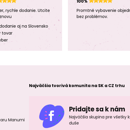
100%
er, rychle dodanie. Utcite
Promtné vybavenie objed
znovu
bez problémov.
dodanie aj na Slovensko
y tovar
yber
Najväčšia tvorivá komunita na SK a CZ trhu
Pridajte sa k nám
Najväčšia skupina pre všetky 
ovaru Manumi
duše