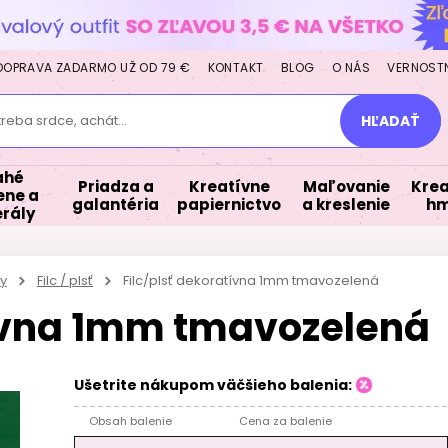
DOPRAVA ZADARMO UŽ OD 79 €
KONTAKT
BLOG
O NÁS
VERNOST
treba srdce, achát...
HĽADAŤ
ahé
Priadza a
Kreatívne
Maľovanie
Krea
ne a
galantéria
papiernictvo
a kreslenie
hm
rály
y
Filc / plsť
Filc/plsť dekoratívna 1mm tmavozelená
tívna 1mm tmavozelená
Ušetrite nákupom väčšieho balenia:
Obsah balenie
Cena za balenie