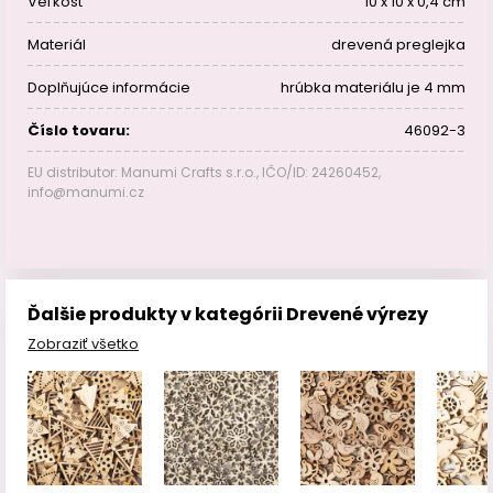
Veľkosť
10 x 10 x 0,4 cm
Materiál
drevená preglejka
Doplňujúce informácie
hrúbka materiálu je 4 mm
Číslo tovaru:
46092-3
EU distributor: Manumi Crafts s.r.o., IČO/ID: 24260452,
info@manumi.cz
Ďalšie produkty v kategórii Drevené výrezy
Zobraziť všetko