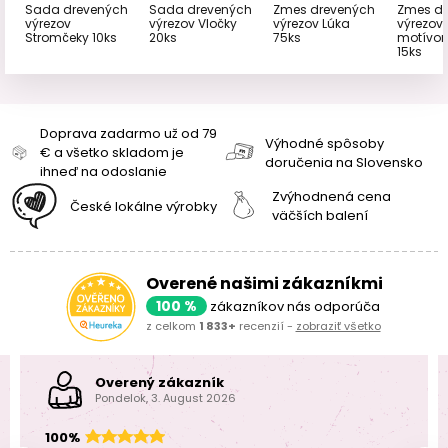
Sada drevených
Sada drevených
Zmes drevených
Zmes dr
výrezov
výrezov Vločky
výrezov Lúka
výrezov 
Stromčeky 10ks
20ks
75ks
motívo
15ks
Doprava zadarmo už od 79
Výhodné spôsoby
€ a všetko skladom je
doručenia na Slovensko
ihneď na odoslanie
Zvýhodnená cena
České lokálne výrobky
väčších balení
Overené našimi zákazníkmi
100 %
zákazníkov nás odporúča
z celkom
1 833+
recenzií -
zobraziť všetko
Overený zákazník
Pondelok, 3. August 2026
100%