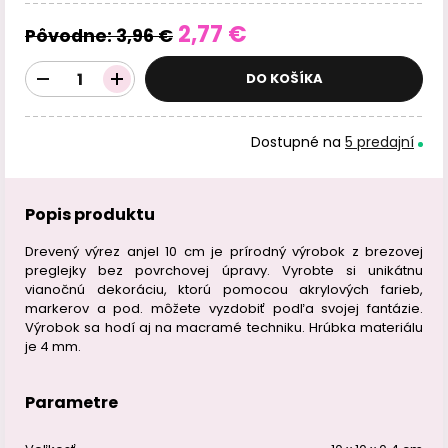
2,77 €
Pôvodne:
3,96 €
DO KOŠÍKA
Dostupné na
5 predajní
Popis produktu
Drevený výrez anjel 10 cm je prírodný výrobok z brezovej
preglejky bez povrchovej úpravy. Vyrobte si unikátnu
vianočnú dekoráciu, ktorú pomocou akrylových farieb,
markerov a pod. môžete vyzdobiť podľa svojej fantázie.
Výrobok sa hodí aj na macramé techniku. Hrúbka materiálu
je 4 mm.
Parametre