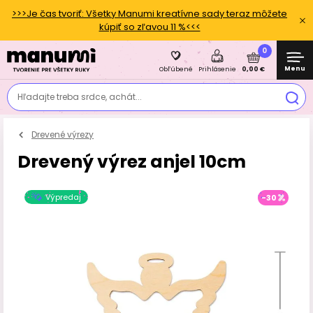
>>>Je čas tvoriť: Všetky Manumi kreatívne sady teraz môžete
kúpiť so zľavou 11 %<<<
0
Menu
0,00 €
Obľúbené
Prihlásenie
Hľadajte treba srdce, achát...
Drevené výrezy
Drevený výrez anjel 10cm
Výpredaj
-30