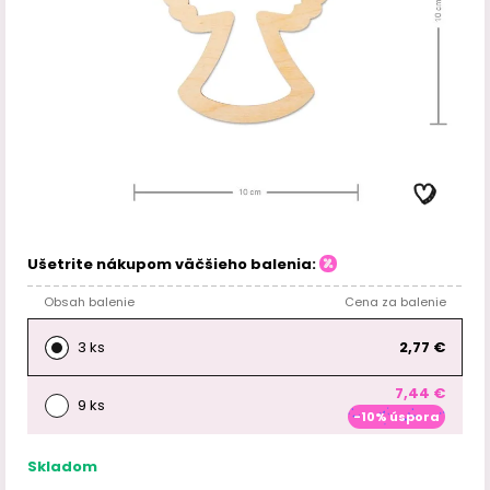
Ušetrite nákupom väčšieho balenia:
Obsah balenie
Cena za balenie
3 ks
2,77 €
7,44 €
9 ks
-10% úspora
Skladom