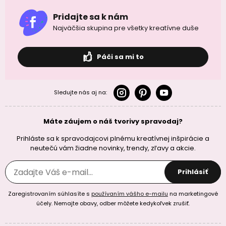
Pridajte sa k nám
Najväčšia skupina pre všetky kreatívne duše
Páči sa mi to
Sledujte nás aj na:
Máte záujem o náš tvorivy spravodaj?
Prihláste sa k spravodajcovi plnému kreatívnej inšpirácie a
neutečú vám žiadne novinky, trendy, zľavy a akcie.
Prihlásiť
Zaregistrovaním súhlasíte s
používaním vášho e-mailu
na marketingové
účely. Nemajte obavy, odber môžete kedykoľvek zrušiť.