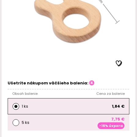
Ušetrite nákupom väčšieho balenia:
Obsah balenie
Cena za balenie
1 ks
1,84 €
7,75 €
5 ks
-16% úspora