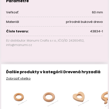
Parametre
Veľkosť
60 mm
Materiál
prírodné bukové drevo
Číslo tovaru:
43834-1
EU distributor: Manumi Crafts s.r.o., IČO/ID: 24260452,
info@manumi.cz
Ďalšie produkty v kategórii Drevená hryzadlá
Zobraziť všetko