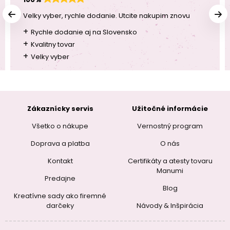
Velky vyber, rychle dodanie. Utcite nakupim znovu
+
Rychle dodanie aj na Slovensko
+
Kvalitny tovar
+
Velky vyber
Zákaznícky servis
Užitočné informácie
Všetko o nákupe
Vernostný program
Doprava a platba
O nás
Kontakt
Certifikáty a atesty tovaru
Manumi
Predajne
Blog
Kreatívne sady ako firemné
darčeky
Návody & Inšpirácia