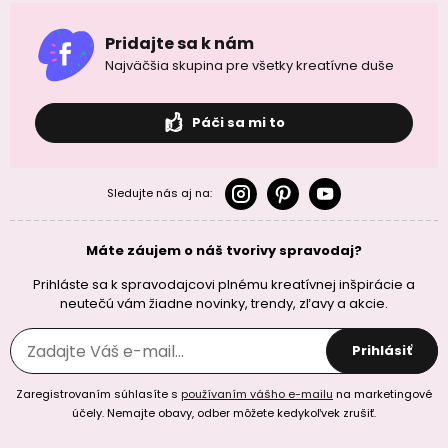
Pridajte sa k nám
Najväčšia skupina pre všetky kreatívne duše
Páči sa mi to
Sledujte nás aj na:
Máte záujem o náš tvorivy spravodaj?
Prihláste sa k spravodajcovi plnému kreatívnej inšpirácie a
neutečú vám žiadne novinky, trendy, zľavy a akcie.
Prihlásiť
Zaregistrovaním súhlasíte s
používaním vášho e-mailu
na marketingové
účely. Nemajte obavy, odber môžete kedykoľvek zrušiť.