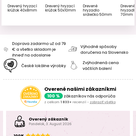
Drevený hryzací
Drevený hryzací
Drevené
Drevené
krúžok 40x8mm
krúžok 50x10mm
hryzadlo
hryzadlo
srdiečko 50mm
70mm
Doprava zadarmo už od 79
Výhodné spôsoby
€ a všetko skladom je
doručenia na Slovensko
ihneď na odoslanie
Zvýhodnená cena
České lokálne výrobky
väčších balení
Overené našimi zákazníkmi
100 %
zákazníkov nás odporúča
z celkom
1 833+
recenzií -
zobraziť všetko
Overený zákazník
Pondelok, 3. August 2026
100%