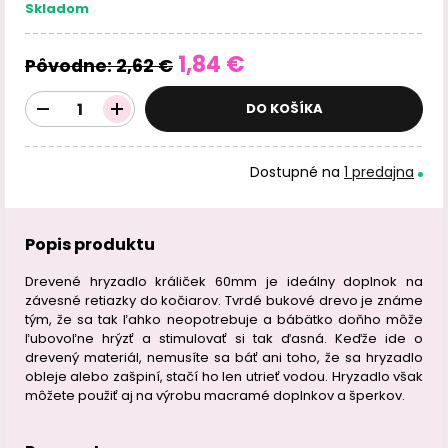
Skladom
1,84 €
Pôvodne:
2,62 €
DO KOŠÍKA
Dostupné na
1 predajna
Popis produktu
Drevené hryzadlo králiček 60mm je ideálny doplnok na
závesné retiazky do kočiarov. Tvrdé bukové drevo je známe
tým, že sa tak ľahko neopotrebuje a bábätko doňho môže
ľubovoľne hrýzť a stimulovať si tak ďasná. Keďže ide o
drevený materiál, nemusíte sa báť ani toho, že sa hryzadlo
obleje alebo zašpiní, stačí ho len utrieť vodou. Hryzadlo však
môžete použiť aj na výrobu macramé doplnkov a šperkov.