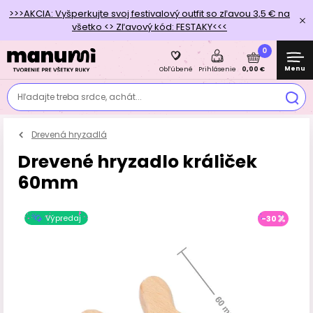
>>>AKCIA: Vyšperkujte svoj festivalový outfit so zľavou 3,5 € na
všetko <> Zľavový kód: FESTAKY<<<
0
Menu
0,00 €
Obľúbené
Prihlásenie
Hľadajte treba srdce, achát...
Drevená hryzadlá
Drevené hryzadlo králiček
60mm
Výpredaj
-30