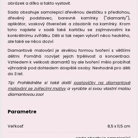
obrázek a dílko si takto vystavit.
Sada obsahuje samolepicí dřevěnou destičku s předlohou,
dřevěný podstavec, barevné kamínky ("diamanty"),
aplikátor, voskový čtvereček a zásobník na kamínky. Krom
toho najdete v sadě také kartičku se zajímavostmi ke
konkrétnímu zvířátku. Děti si tak nejen vytvoří něco hezkého,
ale také se něco dozví.
Diamantové malování je skvělou formou tvoření s většími
dětmi. Pomáhá rozvíjet jejich trpělivost a koncentraci.
Vzhledem k velikosti diamantů by ale tvoření mělo probíhat
výhradně pod dohledem dospělé osoby. Nevhodné pro děti
do 3 let.
Tip: Prohlédněte si také další
postavičky na diamantové
malování se zvířecími motivy
a vyrobte si svou vlastní malou
diamantovou zoo!
Parametre
Veľkosť
8,5 x 11,5 cm