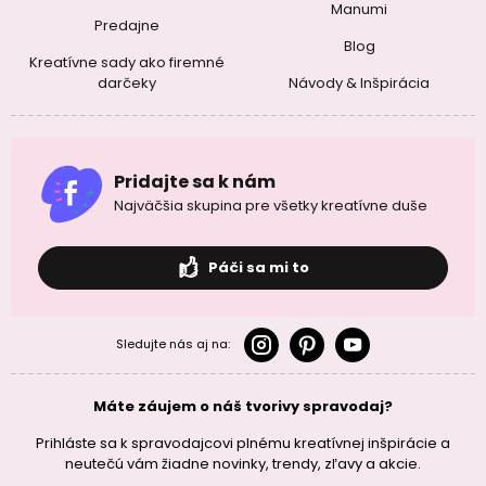
Manumi
Predajne
Blog
Kreatívne sady ako firemné
darčeky
Návody & Inšpirácia
Pridajte sa k nám
Najväčšia skupina pre všetky kreatívne duše
Páči sa mi to
Sledujte nás aj na:
Máte záujem o náš tvorivy spravodaj?
Prihláste sa k spravodajcovi plnému kreatívnej inšpirácie a
neutečú vám žiadne novinky, trendy, zľavy a akcie.