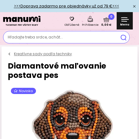
>>>Doprava zadarmo pre objednávky už od 79 €<<<
0
Menu
0,00 €
Obľúbené
Prihlásenie
Hľadajte treba srdce, achát...
Kreatívne sady podľa techniky
Diamantové maľovanie
postava pes
Novinka