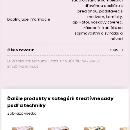
sada obsahuje samolepící
dřevěnou destičku s
předlohou, podstavec s
motivem, kamínky,
Doplňujúce informácie
aplikátor, voskový čtverec,
zásobník, kartičku se
zajímavostmi o zvířátku a
návod
Číslo tovaru:
51991-1
EU distributor: Manumi Crafts s.r.o., IČO/ID: 24260452,
info@manumi.cz
Ďalšie produkty v kategórii Kreatívne sady
podľa techniky
Zobraziť všetko