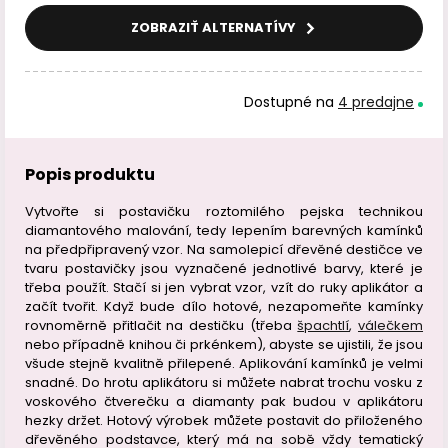
ZOBRAZIŤ ALTERNATÍVY
Dostupné na
4 predajne
Popis produktu
Vytvořte si postavičku roztomilého pejska technikou
diamantového malování, tedy lepením barevných kamínků
na předpřipravený vzor. Na samolepicí dřevěné destičce ve
tvaru postavičky jsou vyznačené jednotlivé barvy, které je
třeba použít. Stačí si jen vybrat vzor, vzít do ruky aplikátor a
začít tvořit. Když bude dílo hotové, nezapomeňte kamínky
rovnoměrně přitlačit na destičku (třeba
špachtlí
,
válečkem
nebo případně knihou či prkénkem), abyste se ujistili, že jsou
všude stejně kvalitně přilepené. Aplikování kamínků je velmi
snadné. Do hrotu aplikátoru si můžete nabrat trochu vosku z
voskového čtverečku a diamanty pak budou v aplikátoru
hezky držet. Hotový výrobek můžete postavit do přiloženého
dřevěného podstavce, který má na sobě vždy tematický