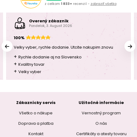
z celkom
1 833+
recenzií -
zobraziť všetko
Overený zákazník
Pondelok, 3. August 2026
100%
Velky vyber, rychle dodanie. Utcite nakupim znovu
+
Rychle dodanie aj na Slovensko
+
Kvalitny tovar
+
Velky vyber
Zákaznícky servis
Užitočné informácie
Všetko o nákupe
Vernostný program
Doprava a platba
O nás
Kontakt
Certifikáty a atesty tovaru