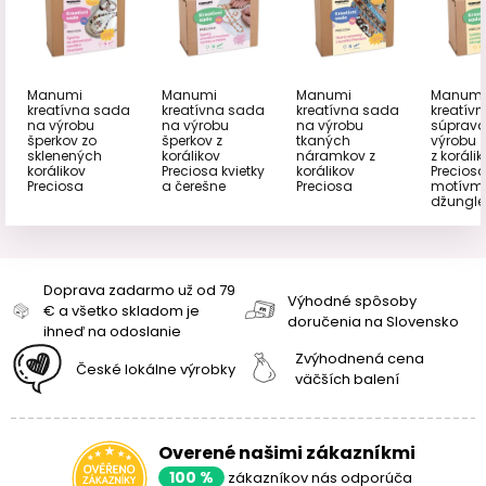
Manumi
Manumi
Manumi
Manumi
kreatívna sada
kreatívna sada
kreatívna sada
kreatív
na výrobu
na výrobu
na výrobu
súprava
šperkov zo
šperkov z
tkaných
výrobu z
sklenených
korálikov
náramkov z
z koráli
korálikov
Preciosa kvietky
korálikov
Preciosa
Preciosa
a čerešne
Preciosa
motívm
džungle
Doprava zadarmo už od 79
Výhodné spôsoby
€ a všetko skladom je
doručenia na Slovensko
ihneď na odoslanie
Zvýhodnená cena
České lokálne výrobky
väčších balení
Overené našimi zákazníkmi
100 %
zákazníkov nás odporúča