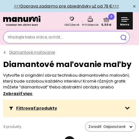
>>>Doprava zadarmo pre objednávky už od 79 €<<<
0
Menu
0,00 €
Obľúbené
Prihlásenie
Hľadajte treba srdce, achát...
Diamantové maľovanie
Diamantové maľovanie maľby
Vytvořte si originální obraz technikou diamantového malování,
který bude ozdobou každého interiéru! Kromě různých grafik
můžete “diamantovat” třeba abstraktní obrázky anebo
opravdová umělecká díla od světoznámých malířů jako je
Zobraziť viac
například Claude Monet nebo Jan Vermeer.
Filtrovať produkty
Diamantové malování baví děti i dospělé. Skládáním kamínků na
konkrétní políčka, hledáním správné barvy a rovnáním kamínků
tak, aby byl obraz co nejpřesnější, se u dětí tříbí jemná motorika,
4 produkty
Zoradiť:
Odporúčané
trpělivost a koncentrace a dospělí v této činnosti mnohdy
nacházejí hodiny relaxu a uvolnění od každodenního stresu.