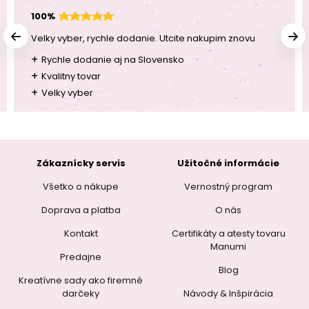
100%
Velky vyber, rychle dodanie. Utcite nakupim znovu
+
Rychle dodanie aj na Slovensko
+
Kvalitny tovar
+
Velky vyber
Zákaznícky servis
Užitočné informácie
Všetko o nákupe
Vernostný program
Doprava a platba
O nás
Kontakt
Certifikáty a atesty tovaru
Manumi
Predajne
Blog
Kreatívne sady ako firemné
darčeky
Návody & Inšpirácia