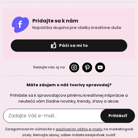
Pridajte sa k nám
Najväčšia skupina pre všetky kreatívne duše
Páči sa mi to
Sledujte nás aj na:
Máte záujem o náš tvorivy spravodaj?
Prihláste sa k spravodajcovi plnému kreatívnej inšpirácie a
neutečú vám žiadne novinky, trendy, zľavy a akcie.
Prihlásiť
Zaregistrovaním súhlasíte s
používaním vášho e-mailu
na marketingové
účely. Nemajte obavy, odber môžete kedykoľvek zrušiť.