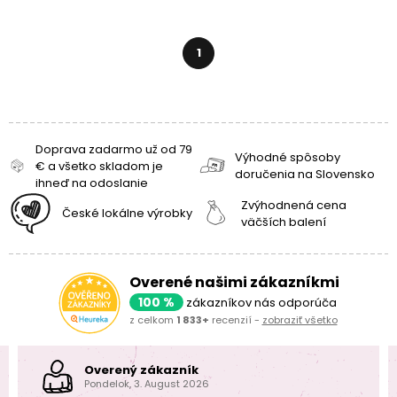
1
Doprava zadarmo už od 79
Výhodné spôsoby
€ a všetko skladom je
doručenia na Slovensko
ihneď na odoslanie
Zvýhodnená cena
České lokálne výrobky
väčších balení
Overené našimi zákazníkmi
100 %
zákazníkov nás odporúča
z celkom
1 833+
recenzií -
zobraziť všetko
Overený zákazník
Pondelok, 3. August 2026