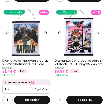
pod dohledem dospělé osoby. Diamantové malování je
nevhodné pro děti do 3 let.
Výpredaj
Výpredaj
-30
-30
Tip:
Když bude dílo hotové, nezapomeňte kamínky rovnoměrně
přitlačit na plátno (třeba knihou nebo prkénkem), abyste se ujistili,
že jsou všude stejně kvalitně přilepené.
A pokud vás baví diamantové malování, možná vás bude zajímat
i kategorie
malování podle čísel
.
Diamantové maľovanie obraz
Diamantové maľovanie obraz
v lištách Batman 35 x 45 cm
v lištách L.O.L. It Baby 35 x 45 cm
30,62 €
27,96 €
21,44 €
19,57 €
1 ks
1 ks
Skladom
Skladom
Výhodnejšie balenie
1 ks
21,44 €
DO KOŠÍKA
DO KOŠÍKA