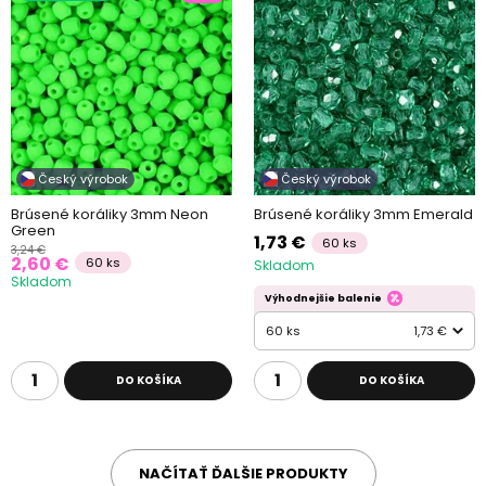
Český výrobok
Český výrobok
Brúsené koráliky 3mm Neon
Brúsené koráliky 3mm Emerald
Green
1,73 €
60 ks
3,24 €
2,60 €
60 ks
Skladom
Skladom
Výhodnejšie balenie
60 ks
1,73 €
DO KOŠÍKA
DO KOŠÍKA
NAČÍTAŤ ĎALŠIE PRODUKTY