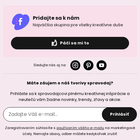
Pridajte sa k nám
Najväčšia skupina pre všetky kreatívne duše
Páči sa mi to
Sledujte nás aj na:
Máte záujem o náš tvorivy spravodaj?
Prihláste sa k spravodajcovi plnému kreatívnej inšpirácie a
neutečú vám žiadne novinky, trendy, zľavy a akcie.
Prihlásiť
Zaregistrovaním súhlasíte s
používaním vášho e-mailu
na marketingové
účely. Nemajte obavy, odber môžete kedykoľvek zrušiť.