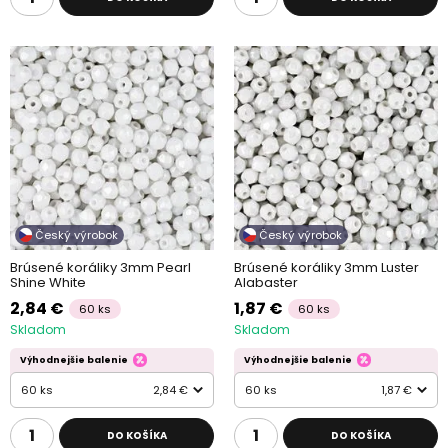
Český výrobok
Český výrobok
Brúsené koráliky 3mm Pearl
Brúsené koráliky 3mm Luster
Shine White
Alabaster
2,84 €
1,87 €
60 ks
60 ks
Skladom
Skladom
Výhodnejšie balenie
Výhodnejšie balenie
60 ks
2,84 €
60 ks
1,87 €
DO KOŠÍKA
DO KOŠÍKA