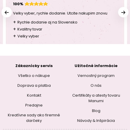
100%
Velky vyber, rychle dodanie. Utcite nakupim znovu
+
Rychle dodanie aj na Slovensko
+
Kvalitny tovar
+
Velky vyber
Zákaznícky servis
Užitočné informácie
Všetko o nákupe
Vernostný program
Doprava a platba
O nás
Kontakt
Certifikáty a atesty tovaru
Manumi
Predajne
Blog
Kreatívne sady ako firemné
darčeky
Návody & Inšpirácia