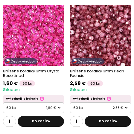
Český výrobok
Český výrobok
Brúsené koráliky 3mm Crystal
Brúsené koráliky 3mm Pearl
Rose Lined
Fuchsia
1,60 €
2,58 €
60 ks
60 ks
Skladom
Skladom
Výhodnejšie balenie
Výhodnejšie balenie
60 ks
1,60 €
60 ks
2,58 €
DO KOŠÍKA
DO KOŠÍKA