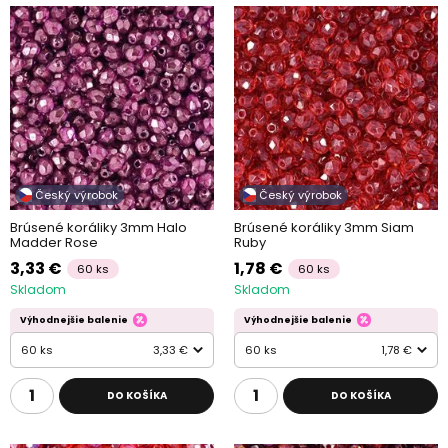
Český výrobok
Český výrobok
Brúsené koráliky 3mm Halo
Brúsené koráliky 3mm Siam
Madder Rose
Ruby
3,33 €
1,78 €
60 ks
60 ks
Skladom
Skladom
Výhodnejšie balenie
Výhodnejšie balenie
60 ks
3,33 €
60 ks
1,78 €
DO KOŠÍKA
DO KOŠÍKA