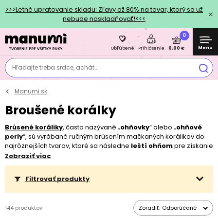
>>>Letné upratovanie skladu: Zľavy až 80% na tovar, ktorý sa už
nebude naskladňovať!<<<
0
Menu
0,00 €
Obľúbené
Prihlásenie
Hľadajte treba srdce, achát...
Manumi.sk
Broušené korálky
Brúsené koráliky
, často nazývané „
ohňovky
“ alebo „
ohňové
perly
“, sú vyrábané ručným brúsením mačkaných korálikov do
najrôznejších tvarov, ktoré sa následne
leští ohňom
pre získanie
vysokého lesku.
Zobraziť viac
Filtrovať produkty
144 produktov
Zoradiť:
Odporúčané