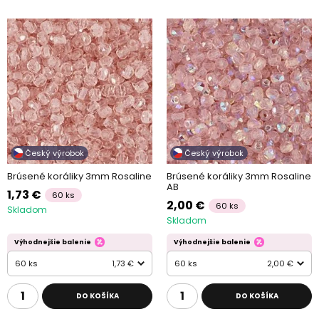
Český výrobok
Český výrobok
Brúsené koráliky 3mm Rosaline
Brúsené koráliky 3mm Rosaline
AB
1,73 €
60 ks
2,00 €
60 ks
Skladom
Skladom
Výhodnejšie balenie
Výhodnejšie balenie
60 ks
1,73 €
60 ks
2,00 €
DO KOŠÍKA
DO KOŠÍKA