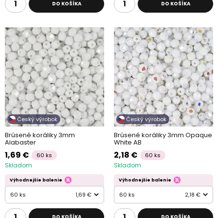
DO KOŠÍKA
DO KOŠÍKA
Český výrobok
Český výrobok
Brúsené koráliky 3mm
Brúsené koráliky 3mm Opaque
Alabaster
White AB
1,69 €
2,18 €
60 ks
60 ks
Skladom
Skladom
Výhodnejšie balenie
Výhodnejšie balenie
60 ks
1,69 €
60 ks
2,18 €
DO KOŠÍKA
DO KOŠÍKA