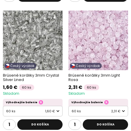
Český výrobok
Český výrobok
Brúsené koráliky 3mm Crystal
Brúsené koráliky 3mm Light
Silver Lined
Rosa
1,60 €
2,31 €
60 ks
60 ks
Skladom
Skladom
Výhodnejšie balenie
Výhodnejšie balenie
60 ks
1,60 €
60 ks
2,31 €
DO KOŠÍKA
DO KOŠÍKA