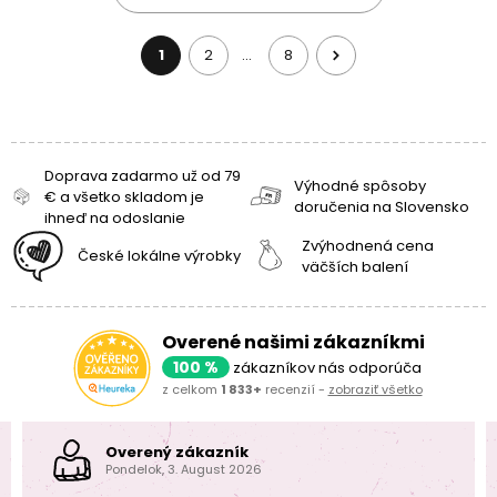
1
2
8
…
Doprava zadarmo už od 79
Výhodné spôsoby
€ a všetko skladom je
doručenia na Slovensko
ihneď na odoslanie
Zvýhodnená cena
České lokálne výrobky
väčších balení
Overené našimi zákazníkmi
100 %
zákazníkov nás odporúča
z celkom
1 833+
recenzií -
zobraziť všetko
Overený zákazník
Pondelok, 3. August 2026