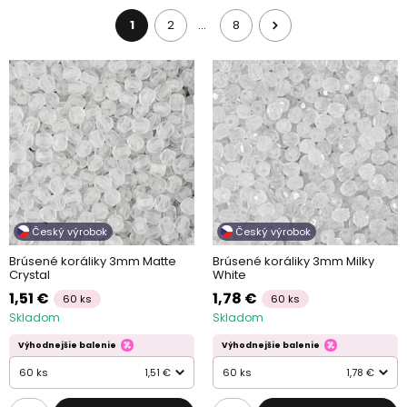
1
2
8
…
Český výrobok
Český výrobok
Brúsené koráliky 3mm Matte
Brúsené koráliky 3mm Milky
Crystal
White
1,51 €
1,78 €
60 ks
60 ks
Skladom
Skladom
Výhodnejšie balenie
Výhodnejšie balenie
60 ks
1,51 €
60 ks
1,78 €