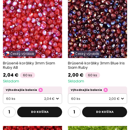
Český výrobok
Český výrobok
Brúsené koráliky 3mm Siam
Brúsené koráliky 3mm Blue Iris
Ruby AB
Siam Ruby
2,04 €
2,00 €
60 ks
60 ks
Skladom
Skladom
Výhodnejšie balenie
Výhodnejšie balenie
60 ks
2,04 €
60 ks
2,00 €
DO KOŠÍKA
DO KOŠÍKA