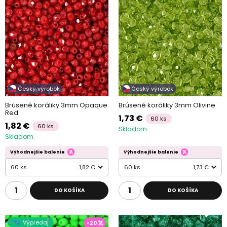
Český výrobok
Český výrobok
Brúsené koráliky 3mm Opaque
Brúsené koráliky 3mm Olivine
Red
1,73 €
60 ks
1,82 €
60 ks
Skladom
Skladom
Výhodnejšie balenie
Výhodnejšie balenie
60 ks
1,82 €
60 ks
1,73 €
DO KOŠÍKA
DO KOŠÍKA
Výpredaj
-20