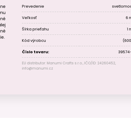
ine
Prevedenie
svetlomo
amu
Veľkosť
6
ené
lej
Šírka prieťahu
1
dné
ie.
Kód výrobcu
(600
Číslo tovaru:
39574
EU distributor: Manumi Crafts s.r.o., IČO/ID: 24260452,
info@manumi.cz