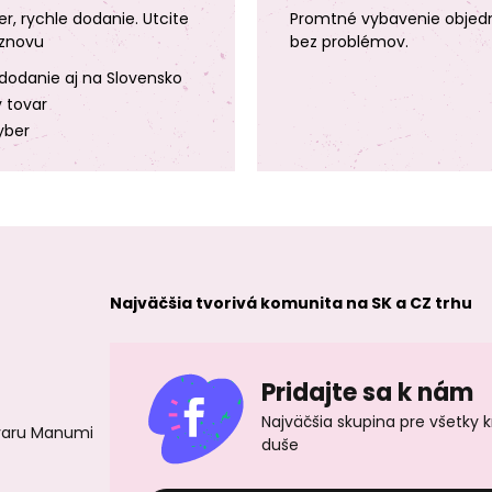
er, rychle dodanie. Utcite
Promtné vybavenie objed
znovu
bez problémov.
dodanie aj na Slovensko
y tovar
yber
Najväčšia tvorivá komunita na SK a CZ trhu
Pridajte sa k nám
Najväčšia skupina pre všetky 
ovaru Manumi
duše