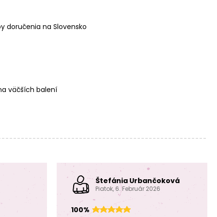
y doručenia na Slovensko
Brúsené koráliky
Brúsené koráliky
3mm Opaque
3mm Crystal Rose
a väčších balení
White Topaz Pink
Lined
Luster
Štefánia Urbančoková
Brúsené koráliky
Brúsené koráliky
Piatok, 6. Február 2026
3mm Pearl
3mm Halo
Fuchsia
Madder Rose
100%