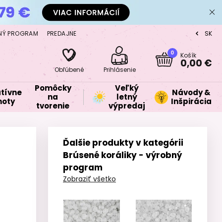
NÝ PROGRAM
PREDAJNE
SK
CZ
0
Košík
0,00 €
Obľúbené
Prihlásenie
Pomôcky
Veľký
tívne
Návody &
na
letný
oty
Inšpirácia
tvorenie
výpredaj
Ďalšie produkty v kategórii
Brúsené koráliky - výrobný
program
Zobraziť všetko