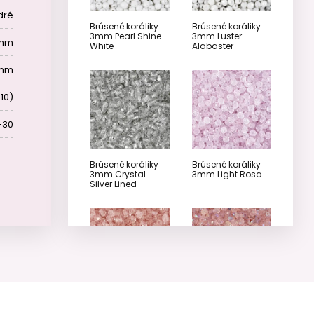
dré
Brúsené koráliky
Brúsené koráliky
3mm Pearl Shine
3mm Luster
 mm
White
Alabaster
 mm
10)
-30
Brúsené koráliky
Brúsené koráliky
3mm Crystal
3mm Light Rosa
Silver Lined
Brúsené koráliky
Brúsené koráliky
3mm Rosaline
3mm Rosaline AB