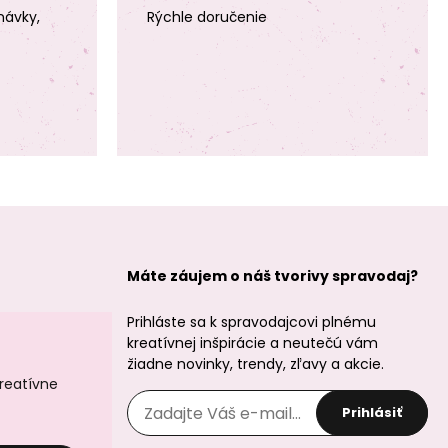
návky,
Rýchle doručenie
Brúsené koráliky
Brúsené koráliky
3mm Siam Ruby
3mm Siam Ruby
AB
Máte záujem o náš tvorivy spravodaj?
Prihláste sa k spravodajcovi plnému
Brúsené koráliky
Brúsené koráliky
3mm Blue Iris
3mm Opaque Red
kreatívnej inšpirácie a neutečú vám
Siam Ruby
žiadne novinky, trendy, zľavy a akcie.
kreatívne
Prihlásiť