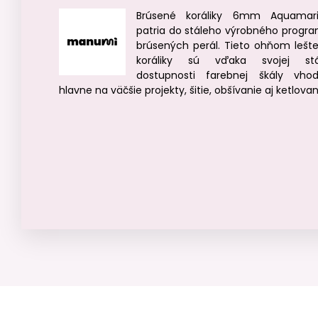
Brúsené koráliky 6mm Aquamar
patria do stáleho výrobného progr
brúsených perál. Tieto ohňom lešt
koráliky sú vďaka svojej stá
dostupnosti farebnej škály vho
hlavne na väčšie projekty, šitie, obšívanie aj ketlovan