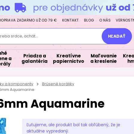
DOPRAVA ZADARMO UŽ OD 79 €
KONTAKT
BLOG
O NÁS
VERNOST
treba srdce, achát...
HĽADAŤ
ahé
Priadza a
Kreatívne
Maľovanie
Krea
ne a
galantéria
papiernictvo
a kreslenie
hm
rály
iky a komponenty
Brúsené koráliky
y 6mm Aquamarine
y 6mm Aquamarine
Ľutujeme, ale produkt bol tak obľúbený, že je
aktuálne vypredaný.