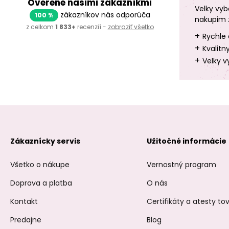
Overené našimi zákazníkmi
Velky vyb
zákazníkov nás odporúča
100 %
nakupim 
z celkom
1 833+
recenzií -
zobraziť všetko
+
Rychle 
+
Kvalitn
+
Velky v
Zákaznícky servis
Užitočné informácie
Všetko o nákupe
Vernostný program
Doprava a platba
O nás
Kontakt
Certifikáty a atesty t
Predajne
Blog