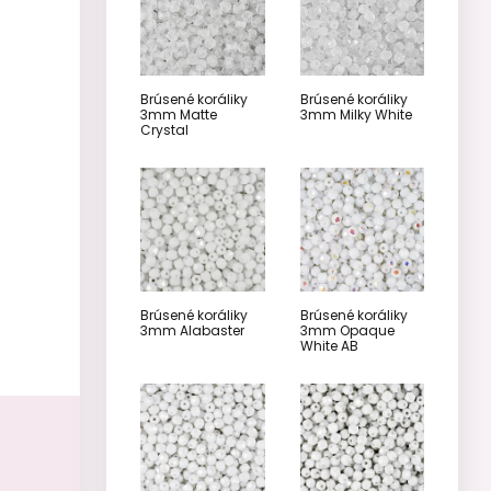
Brúsené koráliky
Brúsené koráliky
3mm Matte
3mm Milky White
Crystal
Brúsené koráliky
Brúsené koráliky
3mm Alabaster
3mm Opaque
White AB