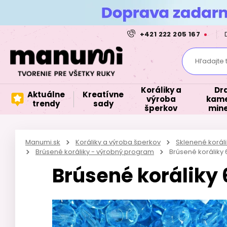
+421 222 205 167
Hľadajte 
Koráliky a
Dr
Aktuálne
Kreatívne
výroba
kame
trendy
sady
šperkov
mine
Manumi.sk
Koráliky a výroba šperkov
Sklenené korál
Brúsené koráliky - výrobný program
Brúsené korálik
Brúsené korálik