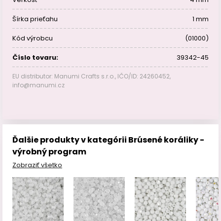
Šírka prieťahu
1 mm
Kód výrobcu
(01000)
Číslo tovaru:
39342-45
EU distributor: Manumi Crafts s.r.o., IČO/ID: 24260452,
info@manumi.cz
Ďalšie produkty v kategórii Brúsené koráliky -
výrobný program
Zobraziť všetko