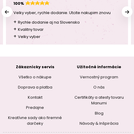
100%
Velky vyber, rychle dodanie. Utcite nakupim znovu
+
Rychle dodanie aj na Slovensko
+
Kvalitny tovar
+
Velky vyber
Zákaznícky servis
Užitočné informácie
Všetko o nákupe
Vernostný program
Doprava a platba
O nás
Kontakt
Certifikáty a atesty tovaru
Manumi
Predajne
Blog
Kreatívne sady ako firemné
darčeky
Návody & Inšpirácia