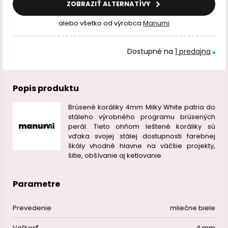
ZOBRAZIŤ ALTERNATÍVY
alebo všetko od výrobca
Manumi
Dostupné na
1 predajna
Popis produktu
Brúsené koráliky 4mm Milky White patria do
stáleho výrobného programu brúsených
perál. Tieto ohňom leštené koráliky sú
vďaka svojej stálej dostupnosti farebnej
škály vhodné hlavne na väčšie projekty,
šitie, obšívanie aj ketlovanie.
Parametre
Prevedenie
mliečne biele
Veľkosť
4 mm