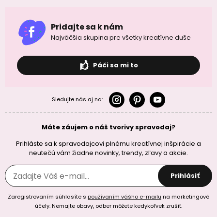
Pridajte sa k nám
Najväčšia skupina pre všetky kreatívne duše
Páči sa mi to
Sledujte nás aj na:
Máte záujem o náš tvorivy spravodaj?
Prihláste sa k spravodajcovi plnému kreatívnej inšpirácie a
neutečú vám žiadne novinky, trendy, zľavy a akcie.
Prihlásiť
Zaregistrovaním súhlasíte s
používaním vášho e-mailu
na marketingové
účely. Nemajte obavy, odber môžete kedykoľvek zrušiť.