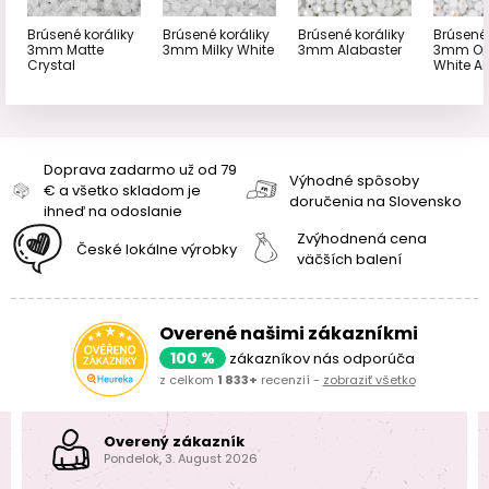
Brúsené koráliky
Brúsené koráliky
Brúsené koráliky
Brúsené 
3mm Matte
3mm Milky White
3mm Alabaster
3mm O
Crystal
White A
Doprava zadarmo už od 79
Výhodné spôsoby
€ a všetko skladom je
doručenia na Slovensko
ihneď na odoslanie
Zvýhodnená cena
České lokálne výrobky
väčších balení
Overené našimi zákazníkmi
100 %
zákazníkov nás odporúča
z celkom
1 833+
recenzií -
zobraziť všetko
Overený zákazník
Pondelok, 3. August 2026