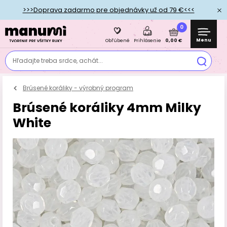
>>>Doprava zadarmo pre objednávky už od 79 €<<<
0
Menu
0,00 €
Obľúbené
Prihlásenie
Hľadajte treba srdce, achát...
Brúsené koráliky - výrobný program
Brúsené koráliky 4mm Milky
White