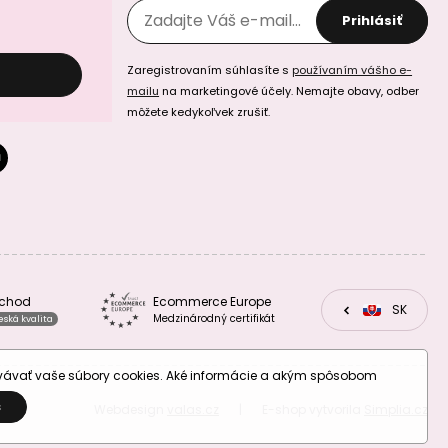
Prihlásiť
Zaregistrovaním súhlasíte s
používaním vášho e-
mailu
na marketingové účely. Nemajte obavy, odber
môžete kedykoľvek zrušiť.
bchod
Ecommerce Europe
CZ
SK
EU
Medzinárodný certifikát
eská kvalita
ovávať vaše súbory cookies. Aké informácie a akým spôsobom
S
Webdesign
valas.cz
|
E-shop vytvorila
Simplia.cz