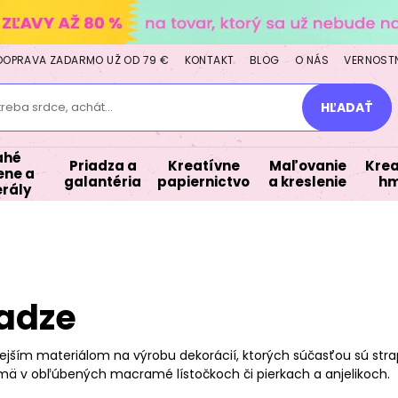
DOPRAVA ZADARMO UŽ OD 79 €
KONTAKT
BLOG
O NÁS
VERNOST
treba srdce, achát...
HĽADAŤ
ahé
Priadza a
Kreatívne
Maľovanie
Krea
ne a
galantéria
papiernictvo
a kreslenie
hm
rály
adze
jším materiálom na výrobu dekorácií, ktorých súčasťou sú str
ajmä v obľúbených macramé lístočkoch či pierkach a anjelikoch.