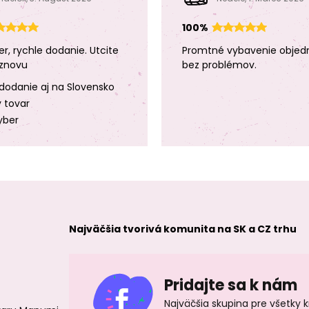
100%
er, rychle dodanie. Utcite
Promtné vybavenie objed
znovu
bez problémov.
dodanie aj na Slovensko
y tovar
yber
Najväčšia tvorivá komunita na SK a CZ trhu
Pridajte sa k nám
Najväčšia skupina pre všetky 