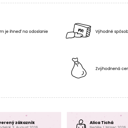
m je ihneď na odoslanie
Výhodné spôsob
Zvýhodnená cen
verený zákazník
Alica Tichá
ndelok, 3. August 2026
Neděle, 1. Marec 2026