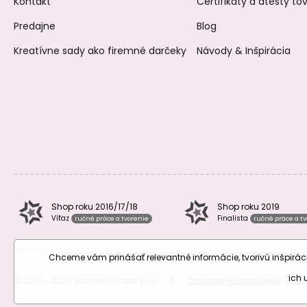
Kontakt
Certifikáty a atesty t
Predajne
Blog
Kreatívne sady ako firemné darčeky
Návody & Inšpirácia
Shop roku 2016/17/18
Shop roku 2019
Víťaz
Finalista
ručné práce a tvorenie
ručné práce a t
Chceme vám prinášať relevantné informácie, tvorivú inšpir
ich
© 2010 – 2026 Manumi Crafts s.r.o.
|
Obchodné podmienky
|