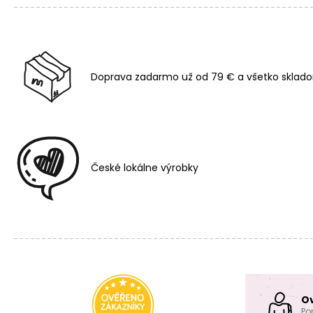
Doprava zadarmo už od 79 € a všetko sklado
České lokálne výrobky
O
Po