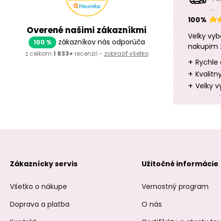
100%
Overené našimi zákazníkmi
Velky vyb
zákazníkov nás odporúča
100 %
nakupim 
z celkom
1 833+
recenzií -
zobraziť všetko
+
Rychle 
+
Kvalitn
+
Velky v
Zákaznícky servis
Užitočné informácie
Všetko o nákupe
Vernostný program
Doprava a platba
O nás