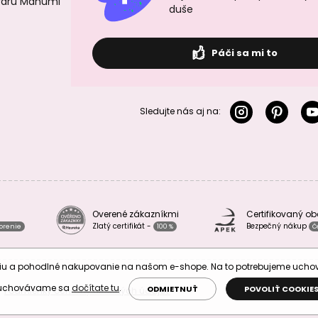
ovaru Manumi
duše
Páči sa mi to
Sledujte nás aj na:
Overené zákazníkmi
Certifikovaný o
Zlatý certifikát -
Bezpečný nákup
vorenie
100 %
Č
áciu a pohodlné nakupovanie na našom e-shope. Na to potrebujeme uch
 uchovávame sa
dočítate tu
.
ODMIETNUŤ
POVOLIŤ COOKIE
Podmienky ochrany osobných údajov