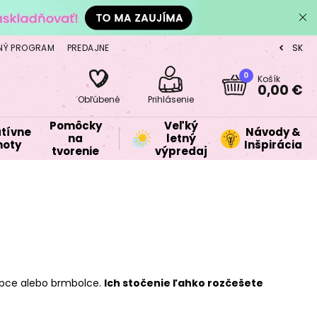
NÝ PROGRAM
PREDAJNE
SK
CZ
0
Košík
0,00 €
Obľúbené
Prihlásenie
Pomôcky
Veľký
tívne
Návody &
na
letný
oty
Inšpirácia
tvorenie
výpredaj
apce alebo brmbolce.
Ich stočenie ľahko rozčešete