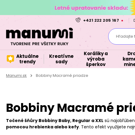
+421 222 205 167
Hľadajte 
Koráliky a
Dr
Aktuálne
Kreatívne
výroba
kame
trendy
sady
šperkov
mine
Manumi.sk
Bobbiny Macramé priadze
Bobbiny Macramé pri
Točené šňůry Bobbiny Baby, Regular a XXL
sú najobľúbene
pomocou hrebienka alebo kefy
. Tento efekt využijete n