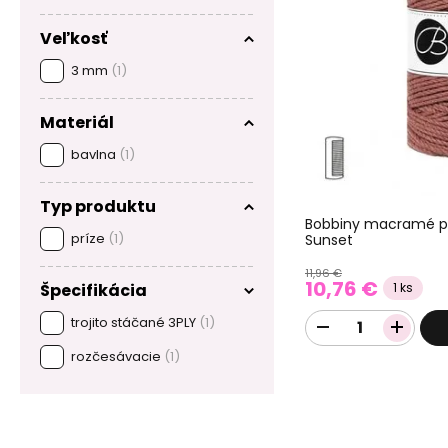
Veľkosť
3 mm
(1)
Materiál
bavlna
(1)
Typ produktu
Bobbiny macramé p
príze
(1)
Sunset
11,96 €
10,76 €
1 ks
Špecifikácia
trojito stáčané 3PLY
(1)
rozčesávacie
(1)