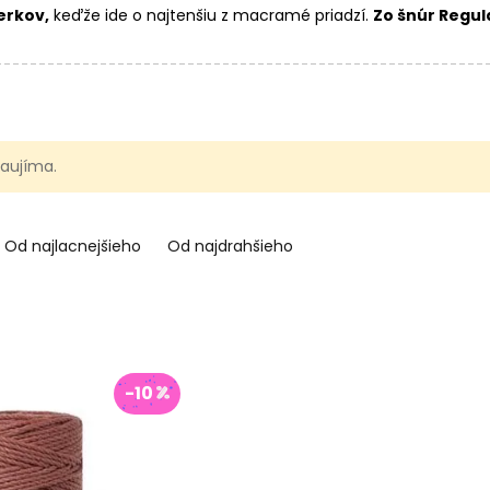
erkov,
keďže ide o najtenšiu z macramé priadzí.
Zo šnúr Regu
ší (Regular 3mm) alebo hrubší (XXL 5mm) vzor.
 zaujíma.
Od najlacnejšieho
Od najdrahšieho
-10