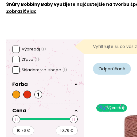
Šnúry Bobbiny Baby využijete najčastejšie na tvorbu šp
priadze teda závisí len od toho, či chcete dosiahnuť jemnej
Zobraziť viac
Vyfiltrujte si, čo vás
Výpredaj
(1)
Zľava
(1)
Odporúčané
Skladom v e-shope
(1)
Farba
Výpredaj
Cena