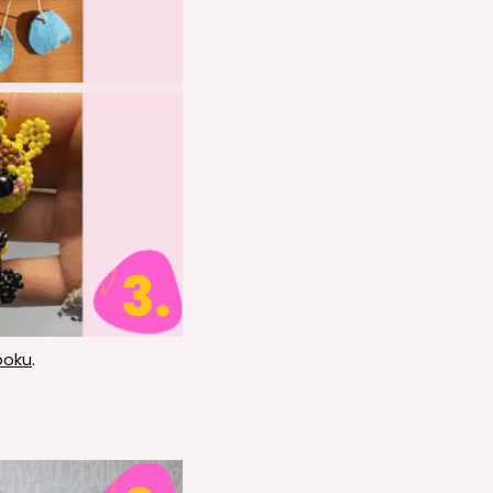
ooku
.