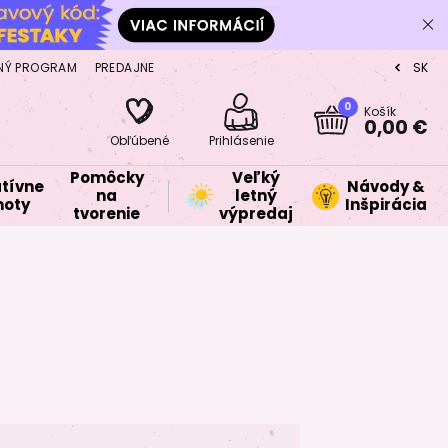
NÝ PROGRAM
PREDAJNE
SK
CZ
0
Košík
0,00 €
Obľúbené
Prihlásenie
Pomôcky
Veľký
tívne
Návody &
na
letný
oty
Inšpirácia
tvorenie
výpredaj