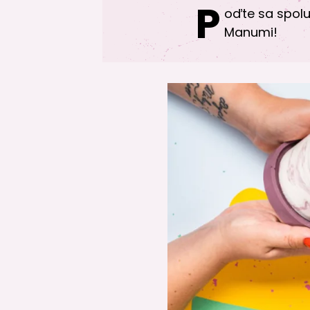
P
oďte sa spolu
Manumi!