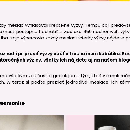
ždý mesiac vyhlasovali kreatívne výzvy. Témou boli predov
ožnosť postupne hodnotiť z viac ako 450 nádherných výt
 iba traja výhercovia každý mesiac! Všetky výzvy nájdete 
ozhodli pripraviť výzvy opäť v trochu inom kabátiku. B
ohtoročných výziev, všetky ich nájdete aj na našom blo
me všetkým za účasť a gratulujeme tým, ktorí v minuloročn
h. A teraz si poďte prezrieť jednotlivé mesiace, ich tém
 Jesmonite