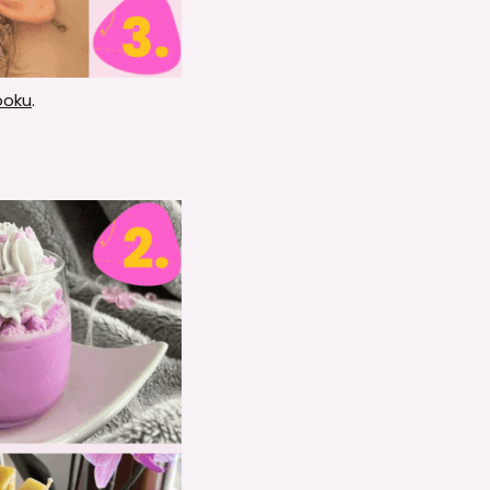
ooku
.