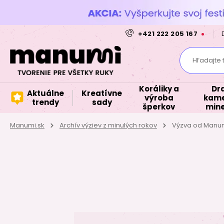
+421 222 205 167
Hľadajte 
Koráliky a
Dr
Aktuálne
Kreatívne
výroba
kame
trendy
sady
šperkov
mine
Manumi.sk
Archív výziev z minulých rokov
Výzva od Manu