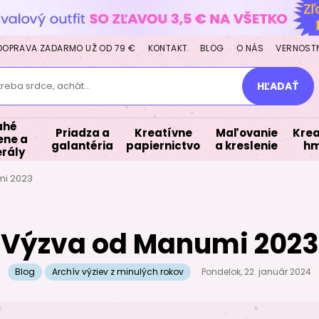
DOPRAVA ZADARMO UŽ OD 79 €
KONTAKT
BLOG
O NÁS
VERNOST
treba srdce, achát...
HĽADAŤ
ahé
Priadza a
Kreatívne
Maľovanie
Krea
ne a
galantéria
papiernictvo
a kreslenie
hm
rály
mi 2023
Výzva od Manumi 2023
Blog
Archív výziev z minulých rokov
Pondelok, 22. január 2024