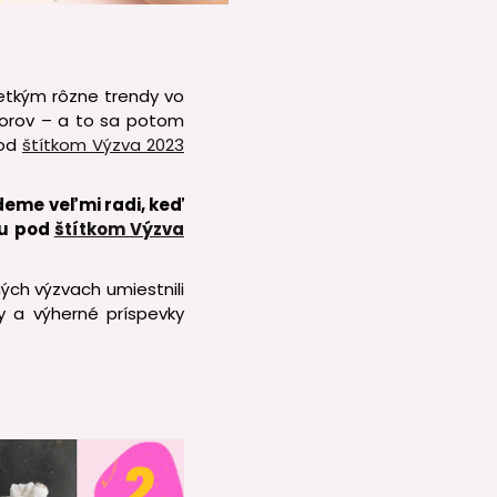
šetkým rôzne trendy vo
vorov – a to sa potom
pod
štítkom Výzva 2023
udeme veľmi radi, keď
gu pod
štítkom Výzva
ých výzvach umiestnili
y a výherné príspevky