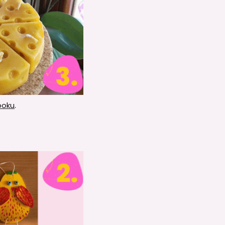
ooku
.