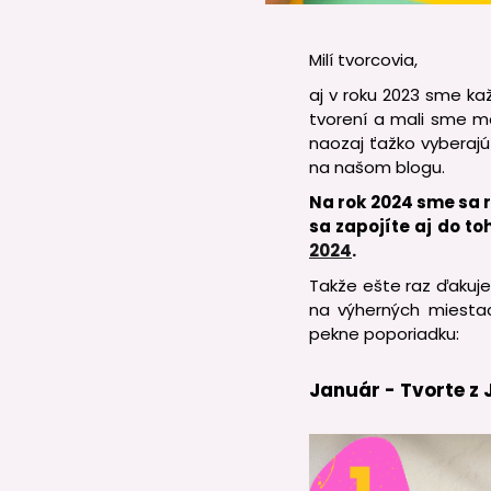
Milí tvorcovia,
aj v roku 2023 sme ka
tvorení a mali sme m
naozaj ťažko vyberajú
na našom blogu.
Na rok 2024 sme sa r
sa zapojíte aj do t
2024
.
Takže ešte raz ďakuje
na výherných miestac
pekne poporiadku:
Január - Tvorte z