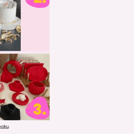
ooku
.