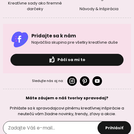
Kreatívne sady ako firemné
darčeky
Návody & Inšpirácia
Pridajte sa k nám
Najväčšia skupina pre všetky kreatívne duše
Páči sa mi to
Sledujte nás aj na:
Máte záujem o náš tvorivy spravodaj?
Prihláste sa k spravodajcovi plnému kreatívnej inšpirácie a
neutečú vám žiadne novinky, trendy, zľavy a akcie.
Prihlásiť