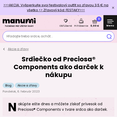
>>>AKCIA: Vyšperkujte svoj festivalový outfit so zľavou 3,5 € na
všetko <> Zľavový kód: FESTAKY<<<
0
Menu
0,00 €
Obľúbené
Prihlásenie
Hľadajte treba srdce, achát...
Akcie a zľavy
Srdiečko od Preciosa®
Components ako darček k
nákupu
Blog
Akcie a zľavy
Pondelok, 6. február 2023
N
akúpte ešte dnes a môžete získať prívesok od
Preciosa® Components v tvare srdca ako darček.