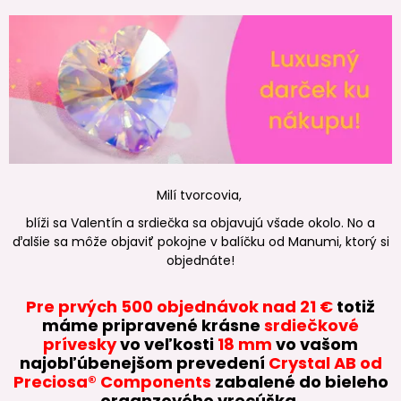
Milí tvorcovia,
blíži sa Valentín a srdiečka sa objavujú všade okolo. No a
ďalšie sa môže objaviť pokojne v balíčku od Manumi, ktorý si
objednáte!
Pre prvých 500 objednávok nad 21 €
totiž
máme pripravené krásne
srdiečkové
prívesky
vo veľkosti
18 mm
vo vašom
najobľúbenejšom prevedení
Crystal AB od
Preciosa® Components
zabalené do bieleho
organzového vrecúška.