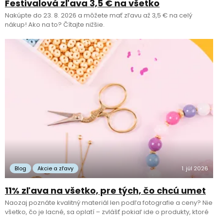
Festivalová zľava 3,5 € na všetko
Nakúpte do 23. 8. 2026 a môžete mať zľavu až 3,5 € na celý
nákup! Ako na to? Čítajte nižšie.
Blog
Akcie a zľavy
1. júl 2026
11% zľava na všetko, pre tých, čo chcú umet
Naozaj poznáte kvalitný materiál len podľa fotografie a ceny? Nie
všetko, čo je lacné, sa oplatí – zvlášť pokiaľ ide o produkty, ktoré