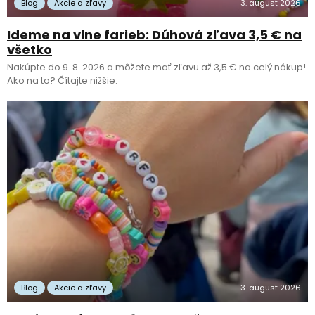
Blog
Akcie a zľavy
3. august 2026
Ideme na vlne farieb: Dúhová zľava 3,5 € na
všetko
Nakúpte do 9. 8. 2026 a môžete mať zľavu až 3,5 € na celý nákup!
Ako na to? Čítajte nižšie.
Blog
Akcie a zľavy
3. august 2026