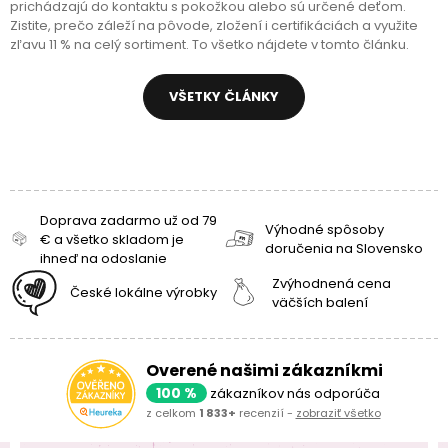
prichádzajú do kontaktu s pokožkou alebo sú určené deťom.
Zistite, prečo záleží na pôvode, zložení i certifikáciách a využite
zľavu 11 % na celý sortiment. To všetko nájdete v tomto článku.
VŠETKY ČLÁNKY
Doprava zadarmo už od 79
Výhodné spôsoby
€ a všetko skladom je
doručenia na Slovensko
ihneď na odoslanie
Zvýhodnená cena
České lokálne výrobky
väčších balení
Overené našimi zákazníkmi
100 %
zákazníkov nás odporúča
z celkom
1 833+
recenzií -
zobraziť všetko