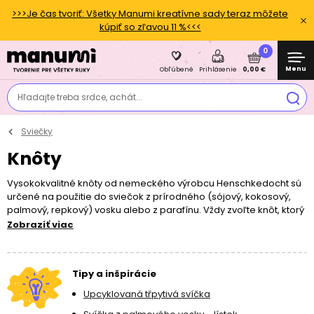
>>>Je čas tvoriť: Všetky Manumi kreatívne sady teraz môžete
kúpiť so zľavou 11 %<<<
0
Menu
0,00 €
Obľúbené
Prihlásenie
Hľadajte treba srdce, achát...
Sviečky
Knôty
Vysokokvalitné knôty od nemeckého výrobcu Henschkedocht sú
určené na použitie do sviečok z prírodného (sójový, kokosový,
palmový, repkový) vosku alebo z parafínu. Vždy zvoľte knôt, ktorý
zodpovedá vlastnostiam použitého sviečkového vosku a tiež
Zobraziť viac
formy/nádoby a pracujte s ním podľa pokynov pre daný typ
vosku. Po vytuhnutí výsledného výrobku je pred zapálením nutné
knôt skrátiť cca na 1 cm. Zapálenú sviečku nikdy nenechávajte
Tipy a inšpirácie
bez dozoru.
Pred tvorením si vždy skúste vyrobiť skúšobný
produkt a podľa výsledku zvoľte správny knôt. Vlastnosti
Upcyklovaná třpytivá svíčka
hotového výrobku sa môžu líšiť v závislosti od viacerých faktorov