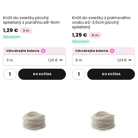
Knôt do sviečky plochý
Knôt do sviečky z palmového
splietaný z parafínu ø8-9cm
vosku ø2-3,5cm plochý
splietaný
1,29 €
3 m
1,29 €
6 m
Skladom
Skladom
Výhodnejšie balenie
Výhodnejšie balenie
3 m
1,29 €
6 m
1,29 €
DO KOŠÍKA
DO KOŠÍKA