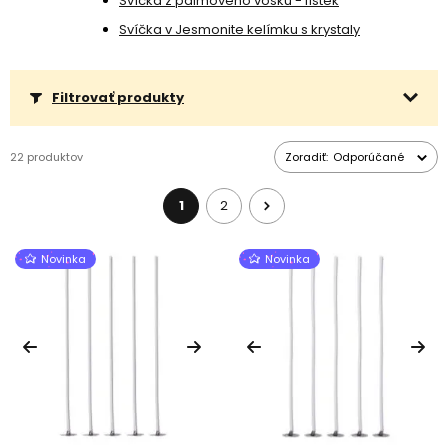
Svíčka z palmového vosku - lístek
a priemer nádoby zmienený v popisku je teda len odporúčanie.
Svíčka v Jesmonite kelímku s krystaly
Filtrovať produkty
22 produktov
Zoradiť:
Odporúčané
1
2
Novinka
Novinka