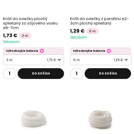
Knôt do sviečky plochý
Knôt do sviečky z parafínu ø2-
splietaný zo sójového vosku
3cm plochý splietaný
ø6-7cm
1,29 €
6 m
1,73 €
3 m
Skladom
Skladom
Výhodnejšie balenie
Výhodnejšie balenie
3 m
1,73 €
6 m
1,29 €
DO KOŠÍKA
DO KOŠÍKA