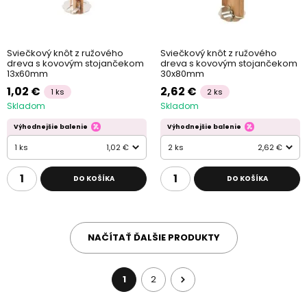
Sviečkový knôt z ružového
Sviečkový knôt z ružového
dreva s kovovým stojančekom
dreva s kovovým stojančekom
13x60mm
30x80mm
1,02 €
2,62 €
1 ks
2 ks
Skladom
Skladom
Výhodnejšie balenie
Výhodnejšie balenie
1 ks
1,02 €
2 ks
2,62 €
DO KOŠÍKA
DO KOŠÍKA
NAČÍTAŤ ĎALŠIE PRODUKTY
1
2