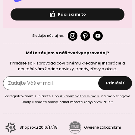
Páči sa mi to
Sledujte nás aj na:
Máte záujem o náš tvorivy spravodaj?
Prihláste sa k spravodajcovi plnému kreatívnej inšpirácie a
neutečú vám žiadne novinky, trendy, zľavy a akcie.
Prihlásiť
Zaregistrovaním súhlasíte s
používaním vášho e-mailu
na marketingové
účely. Nemajte obavy, odber môžete kedykoľvek zrušiť.
Shop roku 2016/17/18
Overené zákazníkmi