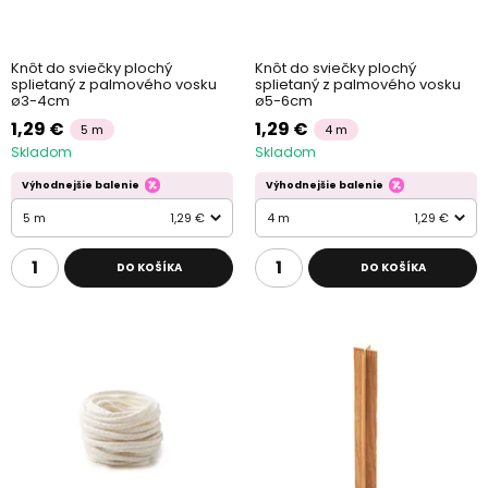
Knôt do sviečky plochý
Knôt do sviečky plochý
splietaný z palmového vosku
splietaný z palmového vosku
ø3-4cm
ø5-6cm
1,29 €
1,29 €
5 m
4 m
Skladom
Skladom
Výhodnejšie balenie
Výhodnejšie balenie
5 m
1,29 €
4 m
1,29 €
DO KOŠÍKA
DO KOŠÍKA