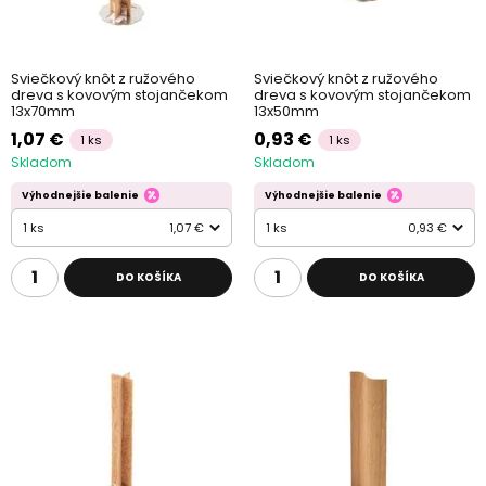
Sviečkový knôt z ružového
Sviečkový knôt z ružového
dreva s kovovým stojančekom
dreva s kovovým stojančekom
13x70mm
13x50mm
1,07 €
0,93 €
1 ks
1 ks
Skladom
Skladom
Výhodnejšie balenie
Výhodnejšie balenie
1 ks
1,07 €
1 ks
0,93 €
DO KOŠÍKA
DO KOŠÍKA