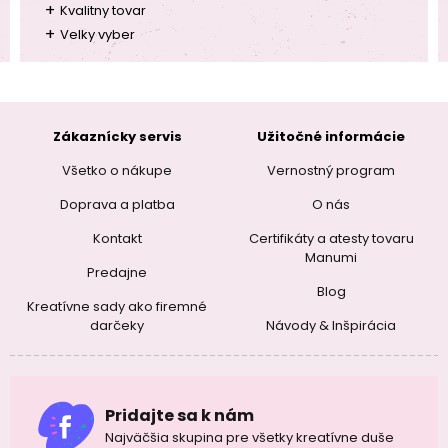
+
Kvalitny tovar
+
Velky vyber
Zákaznícky servis
Užitočné informácie
Všetko o nákupe
Vernostný program
Doprava a platba
O nás
Kontakt
Certifikáty a atesty tovaru
Manumi
Predajne
Blog
Kreatívne sady ako firemné
darčeky
Návody & Inšpirácia
Pridajte sa k nám
Najväčšia skupina pre všetky kreatívne duše