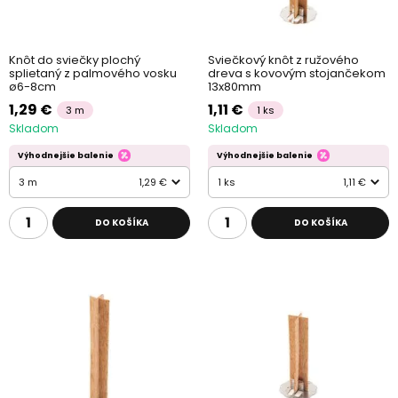
Knôt do sviečky plochý
Sviečkový knôt z ružového
splietaný z palmového vosku
dreva s kovovým stojančekom
ø6-8cm
13x80mm
1,29 €
1,11 €
3 m
1 ks
Skladom
Skladom
Výhodnejšie balenie
Výhodnejšie balenie
3 m
1,29 €
1 ks
1,11 €
DO KOŠÍKA
DO KOŠÍKA