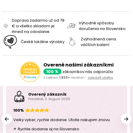
Doprava zadarmo už od 79
Výhodné spôsoby
€ a všetko skladom je
doručenia na Slovensko
ihneď na odoslanie
Zvýhodnená cena
České lokálne výrobky
väčších balení
Overené našimi zákazníkmi
100 %
zákazníkov nás odporúča
z celkom
1 833+
recenzií -
zobraziť všetko
Overený zákazník
Pondelok, 3. August 2026
100%
Velky vyber, rychle dodanie. Utcite nakupim znovu
+
Rychle dodanie aj na Slovensko