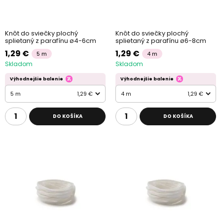
Knôt do sviečky plochý
Knôt do sviečky plochý
splietaný z parafínu ø4-6cm
splietaný z parafínu ø6-8cm
1,29 €
1,29 €
5 m
4 m
Skladom
Skladom
Výhodnejšie balenie
Výhodnejšie balenie
5 m
1,29 €
4 m
1,29 €
DO KOŠÍKA
DO KOŠÍKA