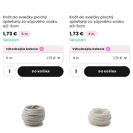
Knôt do sviečky plochý
Knôt do sviečky plochý
splietaný zo sójového vosku
splietaný zo sójového vosku
ø2-3cm
ø3-5cm
1,73 €
1,73 €
5 m
4 m
Skladom
Skladom
Výhodnejšie balenie
Výhodnejšie balenie
5 m
1,73 €
4 m
1,73 €
DO KOŠÍKA
DO KOŠÍKA