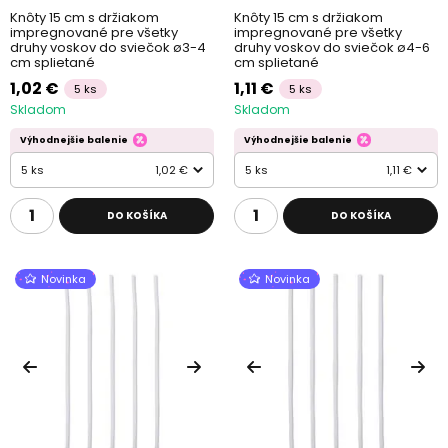
Knôty 15 cm s držiakom
Knôty 15 cm s držiakom
impregnované pre všetky
impregnované pre všetky
druhy voskov do sviečok ø3-4
druhy voskov do sviečok ø4-6
cm splietané
cm splietané
1,02 €
1,11 €
5 ks
5 ks
Skladom
Skladom
Výhodnejšie balenie
Výhodnejšie balenie
5 ks
1,02 €
5 ks
1,11 €
DO KOŠÍKA
DO KOŠÍKA
Novinka
Novinka