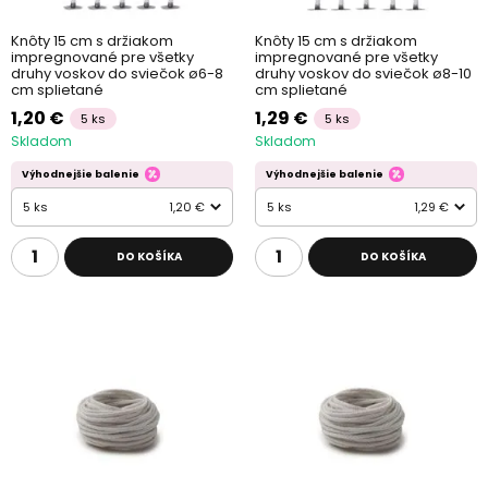
Knôty 15 cm s držiakom
Knôty 15 cm s držiakom
impregnované pre všetky
impregnované pre všetky
druhy voskov do sviečok ø6-8
druhy voskov do sviečok ø8-10
cm splietané
cm splietané
1,20 €
1,29 €
5 ks
5 ks
Skladom
Skladom
Výhodnejšie balenie
Výhodnejšie balenie
5 ks
1,20 €
5 ks
1,29 €
DO KOŠÍKA
DO KOŠÍKA