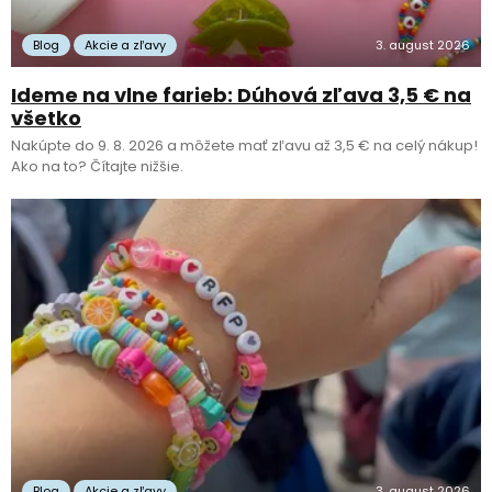
Blog
Akcie a zľavy
3. august 2026
Ideme na vlne farieb: Dúhová zľava 3,5 € na
všetko
Nakúpte do 9. 8. 2026 a môžete mať zľavu až 3,5 € na celý nákup!
Ako na to? Čítajte nižšie.
Blog
Akcie a zľavy
3. august 2026