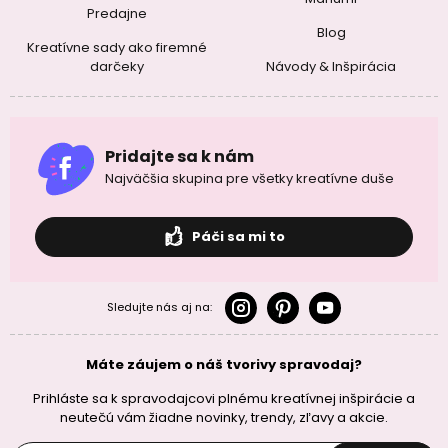
Predajne
Blog
Kreatívne sady ako firemné
darčeky
Návody & Inšpirácia
Pridajte sa k nám
Najväčšia skupina pre všetky kreatívne duše
Páči sa mi to
Sledujte nás aj na:
Máte záujem o náš tvorivy spravodaj?
Prihláste sa k spravodajcovi plnému kreatívnej inšpirácie a
neutečú vám žiadne novinky, trendy, zľavy a akcie.