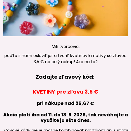
Milí tvorcovia,
poďte s nami osláviť jar a tvoriť kvetinové motívy so zľavou
3,5 € na celý nákup! Ako na to?
Zadajte zľavový kód:
KVETINY pre zľavu 3,5 €
pri nákupe nad 26,67 €
Akcia platí iba od 11. do 18. 5. 2026, tak neváhajte a
využite ju ešte dnes.
Zľavové kódy nie je možné kombinovať navzájom ani s inými