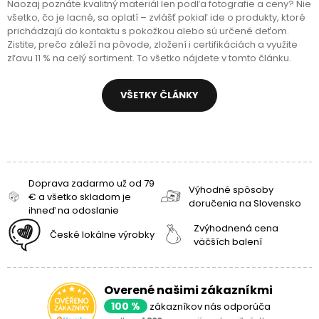
Naozaj poznáte kvalitný materiál len podľa fotografie a ceny? Nie
všetko, čo je lacné, sa oplatí – zvlášť pokiaľ ide o produkty, ktoré
prichádzajú do kontaktu s pokožkou alebo sú určené deťom.
Zistite, prečo záleží na pôvode, zložení i certifikáciách a využite
zľavu 11 % na celý sortiment. To všetko nájdete v tomto článku.
VŠETKY ČLÁNKY
Doprava zadarmo už od 79
Výhodné spôsoby
€ a všetko skladom je
doručenia na Slovensko
ihneď na odoslanie
Zvýhodnená cena
České lokálne výrobky
väčších balení
Overené našimi zákazníkmi
100 %
zákazníkov nás odporúča