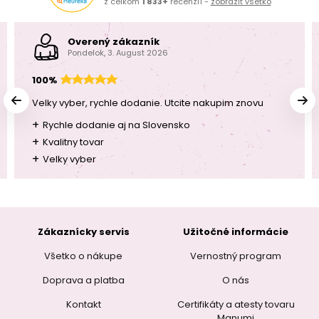
z celkom
1 833+
recenzií -
zobraziť všetko
Overený zákazník
Pondelok, 3. August 2026
100%
Velky vyber, rychle dodanie. Utcite nakupim znovu
+
Rychle dodanie aj na Slovensko
+
Kvalitny tovar
+
Velky vyber
Zákaznícky servis
Užitočné informácie
Všetko o nákupe
Vernostný program
Doprava a platba
O nás
Kontakt
Certifikáty a atesty tovaru
Manumi