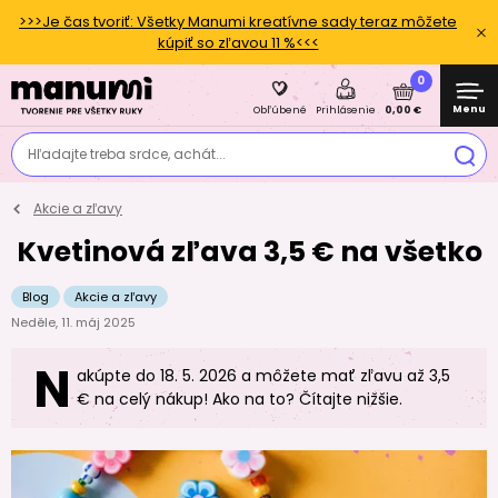
>>>Je čas tvoriť: Všetky Manumi kreatívne sady teraz môžete
kúpiť so zľavou 11 %<<<
0
Menu
0,00 €
Obľúbené
Prihlásenie
Hľadajte treba srdce, achát...
Akcie a zľavy
Kvetinová zľava 3,5 € na všetko
Blog
Akcie a zľavy
Neděle, 11. máj 2025
N
akúpte do 18. 5. 2026 a môžete mať zľavu až 3,5
€ na celý nákup! Ako na to? Čítajte nižšie.