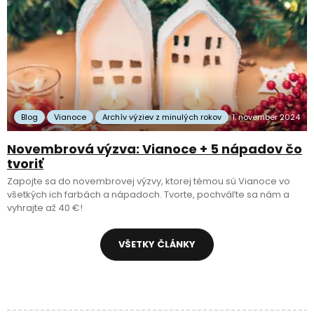
Blog
Vianoce
Archív výziev z minulých rokov
1. november 2024
Novembrová výzva: Vianoce + 5 nápadov čo
tvoriť
Zapojte sa do novembrovej výzvy, ktorej témou sú Vianoce vo
všetkých ich farbách a nápadoch. Tvorte, pochváľte sa nám a
vyhrajte až 40 €!
VŠETKY ČLÁNKY