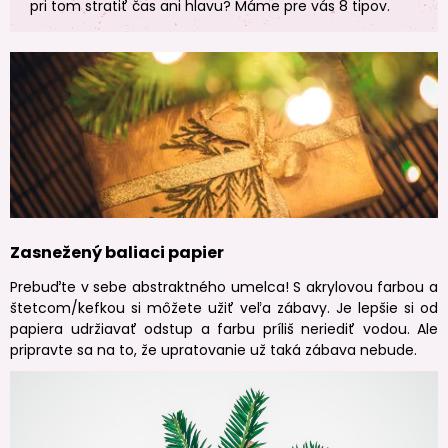
pri tom stratiť čas ani hlavu? Máme pre vás 8 tipov.
Zasnežený baliaci papier
Prebuďte v sebe abstraktného umelca! S akrylovou farbou a
štetcom/kefkou si môžete užiť veľa zábavy. Je lepšie si od
papiera udržiavať odstup a farbu príliš neriediť vodou. Ale
pripravte sa na to, že upratovanie už taká zábava nebude.