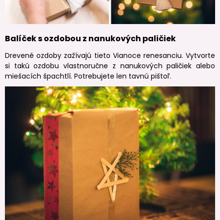
Balíček s ozdobou z nanukových paličiek
Drevené ozdoby zažívajú tieto Vianoce renesanciu. Vytvorte
si takú ozdobu vlastnoručne z nanukových paličiek alebo
miešacích špachtlí. Potrebujete len tavnú pištoľ.