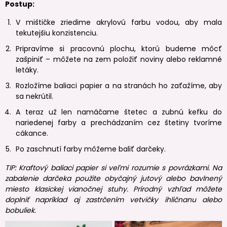
Postup:
V mištičke zriedime akrylovú farbu vodou, aby mala
tekutejšiu konzistenciu.
Pripravíme si pracovnú plochu, ktorú budeme môcť
zašpiniť – môžete na zem položiť noviny alebo reklamné
letáky.
Rozložíme baliaci papier a na stranách ho zaťažíme, aby
sa nekrútil.
A teraz už len namáčame štetec a zubnú kefku do
nariedenej farby a prechádzaním cez štetiny tvoríme
cákance.
Po zaschnutí farby môžeme baliť darčeky.
TIP: Kraftový baliaci papier si veľmi rozumie s povrázkami. Na
zabalenie darčeka použite obyčajný jutový alebo bavlnený
miesto klasickej vianočnej stuhy. Prírodný vzhľad môžete
doplniť napríklad aj zastrčením vetvičky ihličnanu alebo
bobuliek.