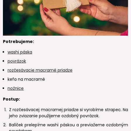
Potrebujeme:
washi páska
povrázok
rozčesávacie macramé priadze
kefa na macramé
nožnice
Postup:
Z rozčesávacej macramej priadze si vyrobíme strapec. Na
jeho zviazanie použijeme ozdobný povrázok.
Balíček prelepíme washi páskou a previažeme ozdobným
povrázkom.