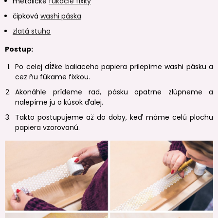
metalické
fúkacie fixky
čipková
washi páska
zlatá stuha
Postup:
Po celej dĺžke baliaceho papiera prilepíme washi pásku a
cez ňu fúkame fixkou.
Akonáhle prídeme rad, pásku opatrne zlúpneme a
nalepíme ju o kúsok ďalej.
Takto postupujeme až do doby, keď máme celú plochu
papiera vzorovanú.