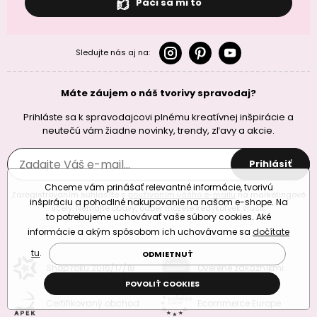
Páči sa mi to
Sledujte nás aj na:
Máte záujem o náš tvorivy spravodaj?
Prihláste sa k spravodajcovi plnému kreatívnej inšpirácie a
neutečú vám žiadne novinky, trendy, zľavy a akcie.
Prihlásiť
Chceme vám prinášať relevantné informácie, tvorivú
Zaregistrovaním súhlasíte s
používaním vášho e-mailu
na marketingové
inšpiráciu a pohodlné nakupovanie na našom e-shope. Na
účely. Nemajte obavy, odber môžete kedykoľvek zrušiť.
to potrebujeme uchovávať vaše súbory cookies. Aké
informácie a akým spôsobom ich uchovávame sa
dočítate
tu
.
ODMIETNUŤ
Shop roku 2016/17/18
Overené zákazníkmi
POVOLIŤ COOKIES
Certifikovaný obchod
Ecommerce Europe