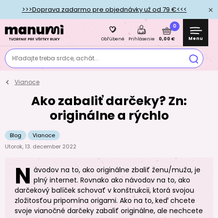
>>>Doprava zadarmo pre objednávky už od 79 €<<<
0
Menu
0,00 €
Obľúbené
Prihlásenie
Hľadajte treba srdce, achát...
Vianoce
Ako zabaliť darčeky? Zn:
originálne a rýchlo
Blog
Vianoce
Utorok, 13. december 2022
N
ávodov na to, ako originálne zbaliť ženu/muža, je
plný internet. Rovnako ako návodov na to, ako
darčekový balíček schovať v konštrukcii, ktorá svojou
zložitosťou pripomína origami. Ako na to, keď chcete
svoje vianočné darčeky zabaliť originálne, ale nechcete