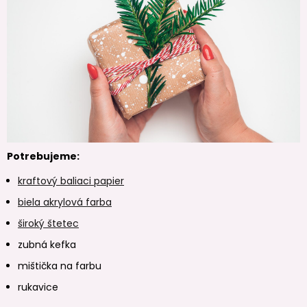
Potrebujeme:
kraftový baliaci papier
biela akrylová farba
široký štetec
zubná kefka
mištička na farbu
rukavice