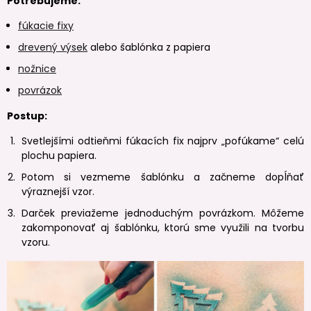
Potrebujeme:
fúkacie fixy
drevený výsek
alebo šablónka z papiera
nožnice
povrázok
Postup:
Svetlejšími odtieňmi fúkacích fix najprv „pofúkame“ celú
plochu papiera.
Potom si vezmeme šablónku a začneme dopĺňať
výraznejší vzor.
Darček previažeme jednoduchým povrázkom. Môžeme
zakomponovať aj šablónku, ktorú sme využili na tvorbu
vzoru.