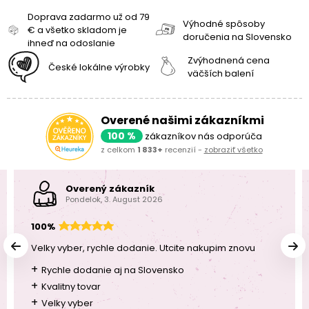
Doprava zadarmo už od 79
Výhodné spôsoby
€ a všetko skladom je
doručenia na Slovensko
ihneď na odoslanie
Zvýhodnená cena
České lokálne výrobky
väčších balení
Overené našimi zákazníkmi
100 %
zákazníkov nás odporúča
z celkom
1 833+
recenzií -
zobraziť všetko
Overený zákazník
Pondelok, 3. August 2026
100%
Velky vyber, rychle dodanie. Utcite nakupim znovu
+
Rychle dodanie aj na Slovensko
+
Kvalitny tovar
+
Velky vyber