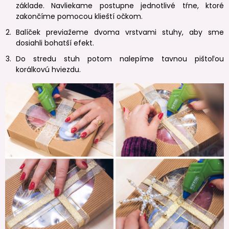
základe. Navliekame postupne jednotlivé tŕne, ktoré
zakončíme pomocou klieští očkom.
Balíček previažeme dvoma vrstvami stuhy, aby sme
dosiahli bohatší efekt.
Do stredu stuh potom nalepíme tavnou pištoľou
korálkovú hviezdu.