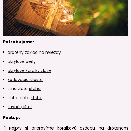
Potrebujeme:
drôtený základ na hviezdy
akrylové perly
akrylové korálky zlaté
ketlovacie kliešte
silná zlatá
stuha
slabá zlatá
stuha
tavná pištoľ
Postup:
Najprv si pripravíme korálkovú ozdobu na drôtenom