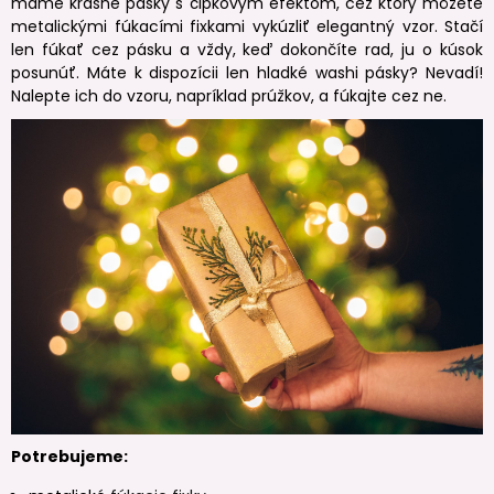
máme krásne pásky s čipkovým efektom, cez ktorý môžete
metalickými fúkacími fixkami vykúzliť elegantný vzor. Stačí
len fúkať cez pásku a vždy, keď dokončíte rad, ju o kúsok
posunúť. Máte k dispozícii len hladké washi pásky? Nevadí!
Nalepte ich do vzoru, napríklad prúžkov, a fúkajte cez ne.
Potrebujeme: