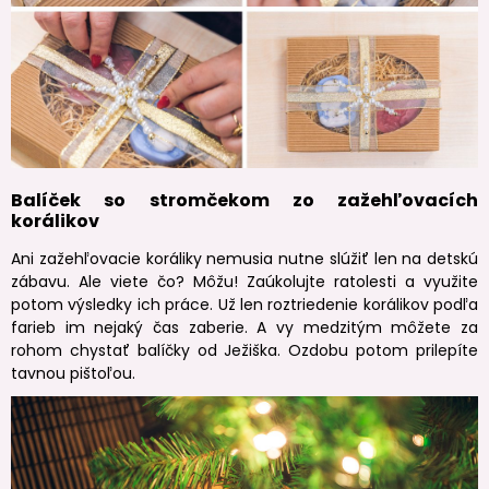
Balíček so stromčekom zo zažehľovacích
korálikov
Ani zažehľovacie koráliky nemusia nutne slúžiť len na detskú
zábavu. Ale viete čo? Môžu! Zaúkolujte ratolesti a využite
potom výsledky ich práce. Už len roztriedenie korálikov podľa
farieb im nejaký čas zaberie. A vy medzitým môžete za
rohom chystať balíčky od Ježiška. Ozdobu potom prilepíte
tavnou pištoľou.