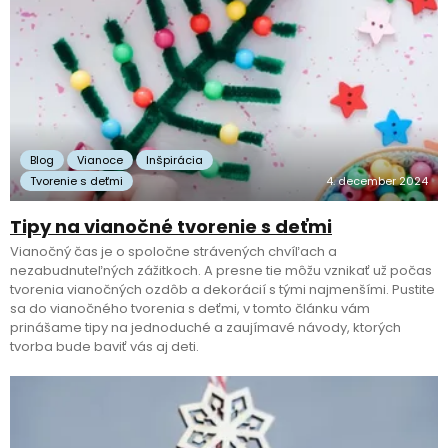
Blog
Vianoce
Inšpirácia
Tvorenie s deťmi
4. december 2024
Tipy na vianočné tvorenie s deťmi
Vianočný čas je o spoločne strávených chvíľach a
nezabudnuteľných zážitkoch. A presne tie môžu vznikať už počas
tvorenia vianočných ozdôb a dekorácií s tými najmenšími. Pustite
sa do vianočného tvorenia s deťmi, v tomto článku vám
prinášame tipy na jednoduché a zaujímavé návody, ktorých
tvorba bude baviť vás aj deti.