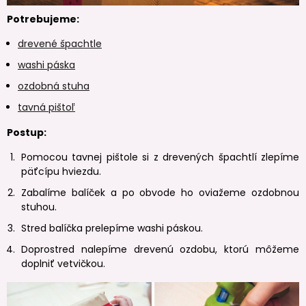
Potrebujeme:
drevené špachtle
washi páska
ozdobná stuha
tavná pištoľ
Postup:
Pomocou tavnej pištole si z drevených špachtlí zlepíme
päťcípu hviezdu.
Zabalíme balíček a po obvode ho oviažeme ozdobnou
stuhou.
Stred balíčka prelepíme washi páskou.
Doprostred nalepíme drevenú ozdobu, ktorú môžeme
doplniť vetvičkou.