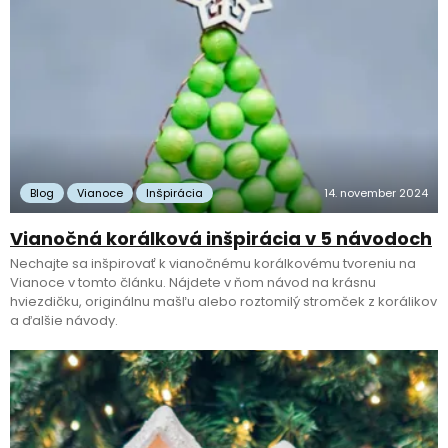
Blog
Vianoce
Inšpirácia
14. november 2024
Vianočná korálková inšpirácia v 5 návodoch
Nechajte sa inšpirovať k vianočnému korálkovému tvoreniu na
Vianoce v tomto článku. Nájdete v ňom návod na krásnu
hviezdičku, originálnu mašľu alebo roztomilý stromček z korálikov
a ďalšie návody.