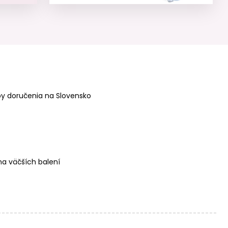
Rico design
Rico design
háčkovacia
háčkovacia
priadza
priadza
Chenillove Super
Chenillove Super
Big Print odtieň
Big Print odtieň
005 tyrkysová
004 modrá
y doručenia na Slovensko
Rico design
Rico design
háčkovacia
háčkovacia
priadza
papierová
Chenillove Super
priadza Creative
a väčších balení
Big Print odtieň
paper odtieň 010
002 ružová
čierna