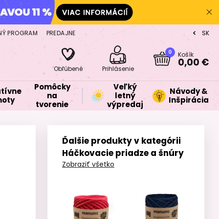
NÝ PROGRAM
PREDAJNE
SK
CZ
0
Košík
0,00 €
Obľúbené
Prihlásenie
Pomôcky
Veľký
tívne
Návody &
na
letný
oty
Inšpirácia
tvorenie
výpredaj
Ďalšie produkty v kategórii
Háčkovacie priadze a šnúry
Zobraziť všetko