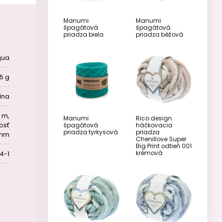
Manumi
Manumi
špagátová
špagátová
priadza biela
priadza béžová
qua
5 g
lna
5 m,
Manumi
Rico design
osť
špagátová
háčkovacia
priadza tyrkysová
priadza
 mm
Chenillove Super
Big Print odtieň 001
krémová
4-1