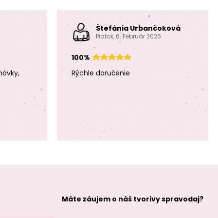
Štefánia Urbančoková
Rico design
Rico design
Piatok, 6. Február 2026
háčkovacia
háčkovacia
papierová
papierová
priadza Creative
priadza Creative
100%
paper odtieň 009
paper odtieň 008
hnedosivá
svetlo zelená
návky,
Rýchle doručenie
Rico design
Rico design
háčkovacia
háčkovacia
papierová
papierová
priadza Creative
priadza Creative
paper odtieň 007
paper odtieň 006
tyrkysová
svetlo modrá
Máte záujem o náš tvorivy spravodaj?