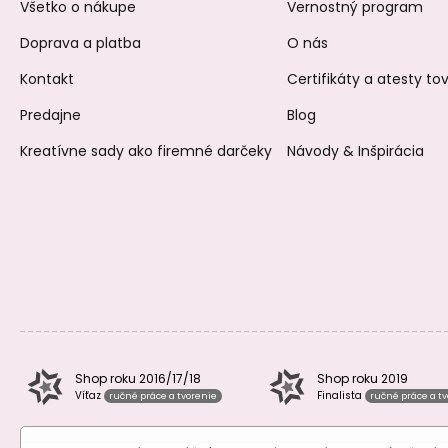
Všetko o nákupe
Vernostný program
Doprava a platba
O nás
Kontakt
Certifikáty a atesty t
Predajne
Blog
Kreatívne sady ako firemné darčeky
Návody & Inšpirácia
Shop roku 2016/17/18
Shop roku 2019
Víťaz
Finalista
ručné práce a tvorenie
ručné práce a t