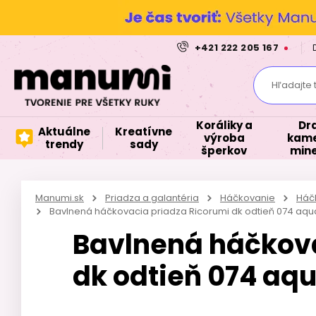
+421 222 205 167
Hľadajte 
Koráliky a
Dr
Aktuálne
Kreatívne
výroba
kame
trendy
sady
šperkov
mine
Manumi.sk
Priadza a galantéria
Háčkovanie
Háčk
Bavlnená háčkovacia priadza Ricorumi dk odtieň 074 aqu
Bavlnená háčkova
dk odtieň 074 aq