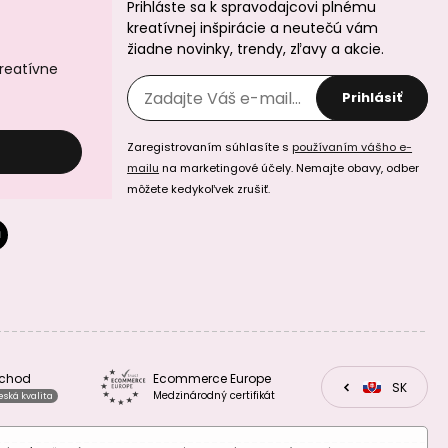
Prihláste sa k spravodajcovi plnému
kreatívnej inšpirácie a neutečú vám
žiadne novinky, trendy, zľavy a akcie.
kreatívne
Rico design
Rico design
Prihlásiť
háčkovacia
háčkovacia
papierová
papierová
priadza Creative
priadza Creative
Zaregistrovaním súhlasíte s
používaním vášho e-
paper odtieň 005
paper odtieň 004
fialová
ružová
mailu
na marketingové účely. Nemajte obavy, odber
môžete kedykoľvek zrušiť.
Rico design
Rico design
háčkovacia
háčkovacia
papierová
papierová
priadza Creative
priadza Creative
bchod
Ecommerce Europe
CZ
SK
EU
paper odtieň 003
paper odtieň 002
Medzinárodný certifikát
eská kvalita
lososová
krémová