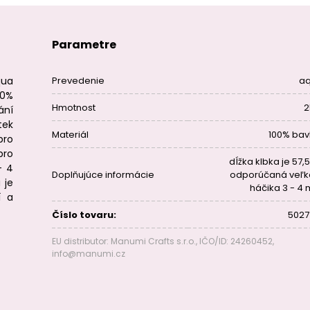
Parametre
qua
Prevedenie
a
00%
Hmotnost
2
ání
tek
Materiál
100% bav
pro
pro
dĺžka klbka je 57,
- 4
Doplňujúce informácie
odporúčaná veľk
 je
háčika 3 - 4
í a
Číslo tovaru:
5027
EU distributor: Manumi Crafts s.r.o., IČO/ID: 24260452,
info@manumi.cz