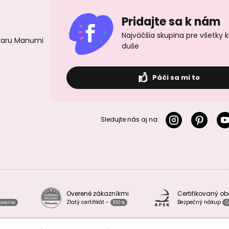
Pridajte sa k nám
Najväčšia skupina pre všetky 
ovaru Manumi
duše
Páči sa mi to
Sledujte nás aj na:
Overené zákazníkmi
Certifikovaný o
Zlatý certifikát -
Bezpečný nákup
vorenie
100 %
Č