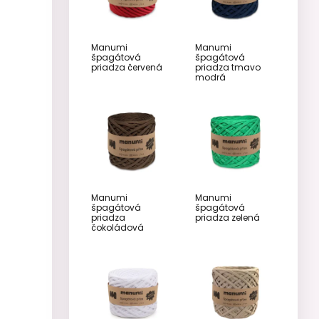
Manumi
Manumi
špagátová
špagátová
priadza červená
priadza tmavo
modrá
Manumi
Manumi
špagátová
špagátová
priadza
priadza zelená
čokoládová