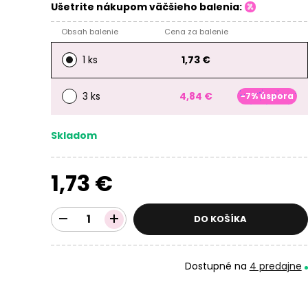
Ušetrite nákupom väčšieho balenia:
Obsah balenie
Cena za balenie
1 ks
1,73 €
3 ks
4,84 €
-7% úspora
Skladom
1,73 €
DO KOŠÍKA
Dostupné na
4 predajne