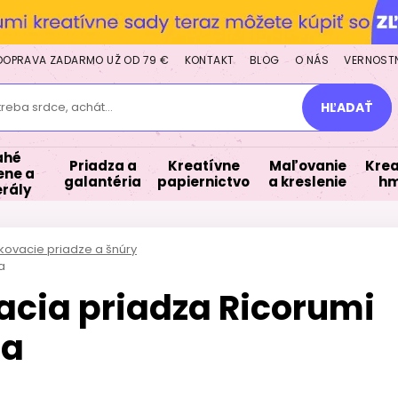
DOPRAVA ZADARMO UŽ OD 79 €
KONTAKT
BLOG
O NÁS
VERNOST
treba srdce, achát...
HĽADAŤ
ahé
Priadza a
Kreatívne
Maľovanie
Krea
ne a
galantéria
papiernictvo
a kreslenie
hm
rály
ovacie priadze a šnúry
a
cia priadza Ricorumi
ua