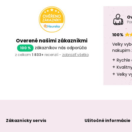
O
Po
100%
Overené našimi zákazníkmi
Velky vyb
zákazníkov nás odporúča
100 %
nakupim 
z celkom
1 833+
recenzií -
zobraziť všetko
+
Rychle 
+
Kvalitn
+
Velky v
Zákaznícky servis
Užitočné informácie