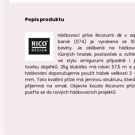
Popis produktu
Háčkovací příze Ricorumi dk v a
barvě (074) je vyrobena ze 1
bavlny. Je oblíbená na háčkov
různých hraček, postaviček a zvířá
ve stylu amigurumi případně i 
tvorbu doplňků. 25g klubíčko má návin 57,5 m a 
háčkování doporučujeme použít háček velikosti 3 
mm. Tato kvalitní příze má jemnou strukturu, která
příjemná na omak. Objevte kouzlo Ricorumi příz
pusťte se do nových háčkovacích projektů.