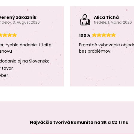
verený zákazník
Alica Tichá
ndelok, 3. August 2026
Neděle, 1. Marec 2026
100%
er, rychle dodanie. Utcite
Promtné vybavenie objed
znovu
bez problémov.
dodanie aj na Slovensko
y tovar
yber
Najväčšia tvorivá komunita na SK a CZ trhu