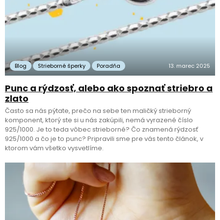
Blog
Strieborné šperky
Poradňa
13. marec 2025
Punc a rýdzosť, alebo ako spoznať striebro a
zlato
Často sa nás pýtate, prečo na sebe ten maličký strieborný
komponent, ktorý ste si u nás zakúpili, nemá vyrazené číslo
925/1000. Je to teda vôbec strieborné? Čo znamená rýdzosť
925/1000 a čo je to punc? Pripravili sme pre vás tento článok, v
ktorom vám všetko vysvetlíme.