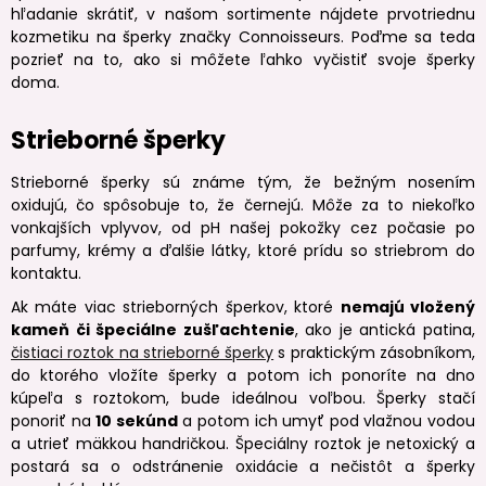
hľadanie skrátiť, v našom sortimente nájdete prvotriednu
kozmetiku na šperky značky Connoisseurs. Poďme sa teda
pozrieť na to, ako si môžete ľahko vyčistiť svoje šperky
doma.
Strieborné šperky
Strieborné šperky sú známe tým, že bežným nosením
oxidujú, čo spôsobuje to, že černejú. Môže za to niekoľko
vonkajších vplyvov, od pH našej pokožky cez počasie po
parfumy, krémy a ďalšie látky, ktoré prídu so striebrom do
kontaktu.
Ak máte viac strieborných šperkov, ktoré
nemajú vložený
kameň či špeciálne zušľachtenie
, ako je antická patina,
čistiaci roztok na strieborné šperky
s praktickým zásobníkom,
do ktorého vložíte šperky a potom ich ponoríte na dno
kúpeľa s roztokom, bude ideálnou voľbou. Šperky stačí
ponoriť na
10 sekúnd
a potom ich umyť pod vlažnou vodou
a utrieť mäkkou handričkou. Špeciálny roztok je netoxický a
postará sa o odstránenie oxidácie a nečistôt a šperky