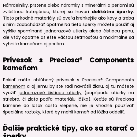
Náhrdelníky, prstene alebo náramky s
minerálmi
a perlami sú
zvláštnou kategóriou, ktorej sa hovorí
delikátne šperky
.
Tieto prírodné materiály sú oveľa krehkejšie ako kovy a treba
s nimi zaobchádzať opatrne.Na tieto šperky môžete použiť aj
vyššie spomínané jednorazové utierky alebo čistiacu penu,
ale vždy opatrne as ešte väčšou šetrnosťou a maximálne sa
vyhnite kameňom aj perlám.
Prívesok s Preciosa® Components
kameňom
Pokiaľ máte obľúbený prívesok s
Preciosa® Components
kameňom
a aj jemu by ste radi navrátili žiaru, aj tu môžete
využiť
jednorazové čistiace utierky
(poprípade utierky na
striebro, či zlato podľa materiálu lôžka). Keďže sú Preciosa
kamene do lôžok často vlepené, nie je vhodné používať
špeciálne roztoky, ktoré by mohli kameň od lôžka oddeliť.
Ďalšie praktické tipy, ako sa starať o
šperky