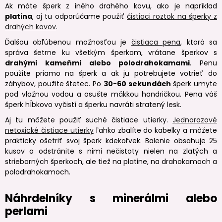
Ak máte šperk z iného drahého kovu, ako je napríklad
platina
, aj tu odporúčame použiť
čistiaci roztok na šperky z
drahých kovov
.
Ďalšou obľúbenou možnosťou je
čistiaca pena
, ktorá sa
správa šetrne ku všetkým šperkom, vrátane šperkov s
drahými kameňmi alebo polodrahokamami
. Penu
použite priamo na šperk a ak ju potrebujete votrieť do
záhybov, použite štetec. Po
30-60 sekundách
šperk umyte
pod vlažnou vodou a osušte mäkkou handričkou. Pena váš
šperk hĺbkovo vyčistí a šperku navráti stratený lesk.
Aj tu môžete použiť suché čistiace utierky.
Jednorazové
netoxické čistiace utierky
ľahko zbalíte do kabelky a môžete
prakticky ošetriť svoj šperk kdekoľvek. Balenie obsahuje 25
kusov a odstránite s nimi nečistoty nielen na zlatých a
strieborných šperkoch, ale tiež na platine, na drahokamoch a
polodrahokamoch.
Náhrdelníky s minerálmi alebo
perlami