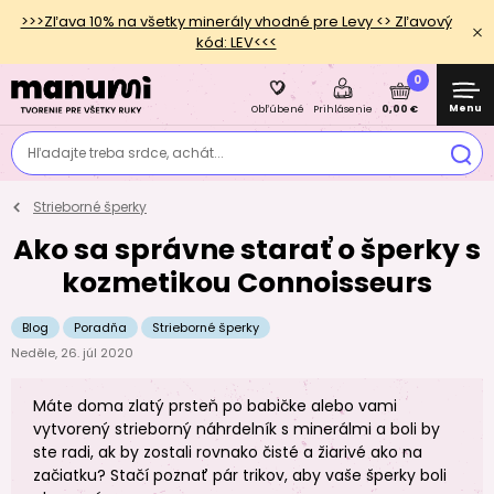
>>>Zľava 10% na všetky minerály vhodné pre Levy <> Zľavový
kód: LEV<<<
0
Menu
0,00 €
Obľúbené
Prihlásenie
Hľadajte treba srdce, achát...
Strieborné šperky
Ako sa správne starať o šperky s
kozmetikou Connoisseurs
Blog
Poradňa
Strieborné šperky
Neděle, 26. júl 2020
Máte doma zlatý prsteň po babičke alebo vami
vytvorený strieborný náhrdelník s minerálmi a boli by
ste radi, ak by zostali rovnako čisté a žiarivé ako na
začiatku? Stačí poznať pár trikov, aby vaše šperky boli