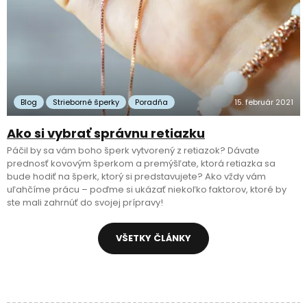
Blog
Strieborné šperky
Poradňa
15. február 2021
Ako si vybrať správnu retiazku
Páčil by sa vám boho šperk vytvorený z retiazok? Dávate
prednosť kovovým šperkom a premýšľate, ktorá retiazka sa
bude hodiť na šperk, ktorý si predstavujete? Ako vždy vám
uľahčíme prácu – poďme si ukázať niekoľko faktorov, ktoré by
ste mali zahrnúť do svojej prípravy!
VŠETKY ČLÁNKY