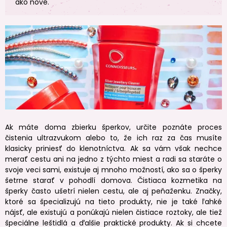
ako nové.
Ak máte doma zbierku šperkov, určite poznáte proces
čistenia ultrazvukom alebo to, že ich raz za čas musíte
klasicky priniesť do klenotníctva. Ak sa vám však nechce
merať cestu ani na jedno z týchto miest a radi sa staráte o
svoje veci sami, existuje aj mnoho možností, ako sa o šperky
šetrne starať v pohodlí domova. Čistiaca kozmetika na
šperky často ušetrí nielen cestu, ale aj peňaženku. Značky,
ktoré sa špecializujú na tieto produkty, nie je také ľahké
nájsť, ale existujú a ponúkajú nielen čistiace roztoky, ale tiež
špeciálne leštidlá a ďalšie praktické produkty. Ak si chcete