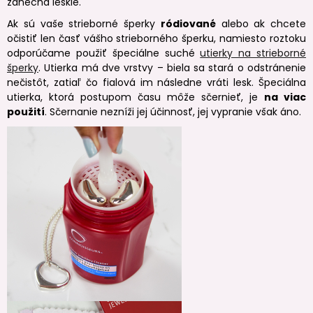
zanechá lesklé.
Ak sú vaše strieborné šperky
ródiované
alebo ak chcete
očistiť len časť vášho strieborného šperku, namiesto roztoku
odporúčame použiť špeciálne suché
utierky na strieborné
šperky
. Utierka má dve vrstvy – biela sa stará o odstránenie
nečistôt, zatiaľ čo fialová im následne vráti lesk. Špeciálna
utierka, ktorá postupom času môže sčernieť, je
na viac
použití
. Sčernanie nezníži jej účinnosť, jej vypranie však áno.