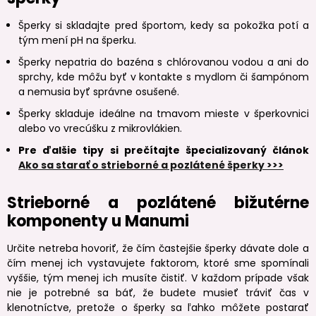
Šperky si skladajte pred športom, kedy sa pokožka potí a
tým mení pH na šperku.
Šperky nepatria do bazéna s chlórovanou vodou a ani do
sprchy, kde môžu byť v kontakte s mydlom či šampónom
a nemusia byť správne osušené.
Šperky skladuje ideálne na tmavom mieste v šperkovnici
alebo vo vrecúšku z mikrovlákien.
Pre ďalšie tipy si prečítajte špecializovaný článok
Ako sa starať o strieborné a pozlátené šperky >>>
Strieborné a pozlátené bižutérne
komponenty u Manumi
Určite netreba hovoriť, že čím častejšie šperky dávate dole a
čím menej ich vystavujete faktorom, ktoré sme spomínali
vyššie, tým menej ich musíte čistiť. V každom prípade však
nie je potrebné sa báť, že budete musieť tráviť čas v
klenotníctve, pretože o šperky sa ľahko môžete postarať