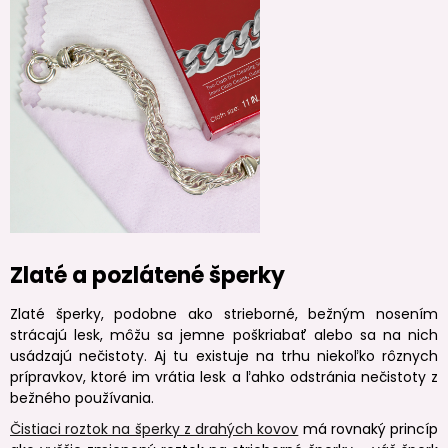
Zlaté a pozlátené šperky
Zlaté šperky, podobne ako strieborné, bežným nosením
strácajú lesk, môžu sa jemne poškriabať alebo sa na nich
usádzajú nečistoty. Aj tu existuje na trhu niekoľko rôznych
prípravkov, ktoré im vrátia lesk a ľahko odstránia nečistoty z
bežného používania.
Čistiaci roztok na šperky z drahých kovov
má rovnaký princíp