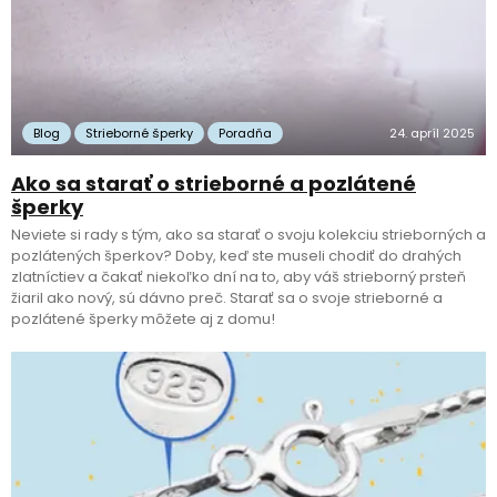
Blog
Strieborné šperky
Poradňa
24. apríl 2025
Ako sa starať o strieborné a pozlátené
šperky
Neviete si rady s tým, ako sa starať o svoju kolekciu strieborných a
pozlátených šperkov? Doby, keď ste museli chodiť do drahých
zlatníctiev a čakať niekoľko dní na to, aby váš strieborný prsteň
žiaril ako nový, sú dávno preč. Starať sa o svoje strieborné a
pozlátené šperky môžete aj z domu!