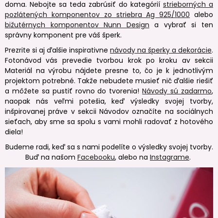
doma. Nebojte sa teda zabrúsiť do kategórií
strieborných a
pozlátených komponentov zo striebra Ag 925/1000
alebo
bižutérnych komponentov Nunn Design
a vybrať si ten
správny komponent pre váš šperk.
Prezrite si aj ďalšie inspirativne
návody na šperky a dekorácie
.
Fotonávod vás prevedie tvorbou krok po kroku av sekcii
Materiál na výrobu nájdete presne to, čo je k jednotlivým
projektom potrebné. Takže nebudete musieť nič ďalšie riešiť
a môžete sa pustiť rovno do tvorenia!
Návody sú zadarmo
,
naopak nás veľmi potešia, keď výsledky svojej tvorby,
inšpirovanej práve v sekcii Návodov označíte na sociálnych
sieťach, aby sme sa spolu s vami mohli radovať z hotového
diela!
Budeme radi, keď sa s nami podelíte o výsledky svojej tvorby.
Buď na našom
Facebooku
, alebo na
Instagrame
.