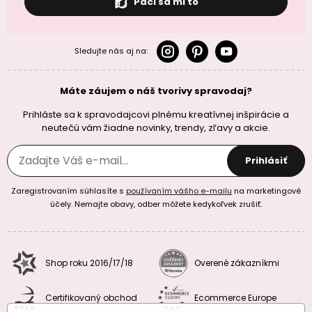
Páči sa mi to
Sledujte nás aj na:
Máte záujem o náš tvorivy spravodaj?
Prihláste sa k spravodajcovi plnému kreatívnej inšpirácie a
neutečú vám žiadne novinky, trendy, zľavy a akcie.
Prihlásiť
Zaregistrovaním súhlasíte s
používaním vášho e-mailu
na marketingové
účely. Nemajte obavy, odber môžete kedykoľvek zrušiť.
Shop roku 2016/17/18
Overené zákazníkmi
Certifikovaný obchod
Ecommerce Europe