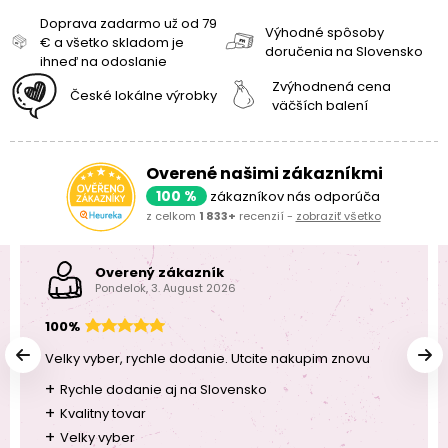
Doprava zadarmo už od 79
Výhodné spôsoby
€ a všetko skladom je
doručenia na Slovensko
ihneď na odoslanie
Zvýhodnená cena
České lokálne výrobky
väčších balení
Overené našimi zákazníkmi
100 %
zákazníkov nás odporúča
z celkom
1 833+
recenzií -
zobraziť všetko
Overený zákazník
Pondelok, 3. August 2026
100%
Velky vyber, rychle dodanie. Utcite nakupim znovu
+
Rychle dodanie aj na Slovensko
+
Kvalitny tovar
+
Velky vyber