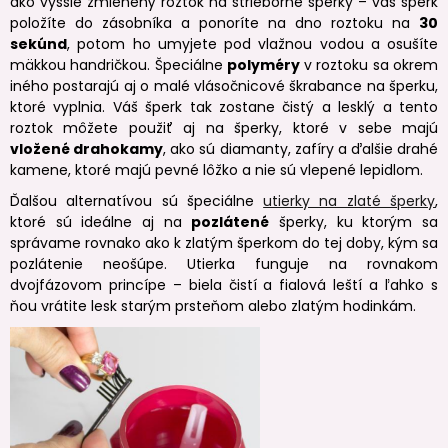
ako vyššie zmienený roztok na strieborné šperky – váš šperk
položíte do zásobníka a ponoríte na dno roztoku na
30
sekúnd
, potom ho umyjete pod vlažnou vodou a osušíte
mäkkou handričkou. Špeciálne
polyméry
v roztoku sa okrem
iného postarajú aj o malé vlásočnicové škrabance na šperku,
ktoré vyplnia. Váš šperk tak zostane čistý a lesklý a tento
roztok môžete použiť aj na šperky, ktoré v sebe majú
vložené drahokamy
, ako sú diamanty, zafíry a ďalšie drahé
kamene, ktoré majú pevné lôžko a nie sú vlepené lepidlom.
Ďalšou alternatívou sú špeciálne
utierky na zlaté šperky
,
ktoré sú ideálne aj na
pozlátené
šperky, ku ktorým sa
správame rovnako ako k zlatým šperkom do tej doby, kým sa
pozlátenie neošúpe. Utierka funguje na rovnakom
dvojfázovom princípe – biela čistí a fialová leští a ľahko s
ňou vrátite lesk starým prsteňom alebo zlatým hodinkám.