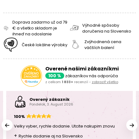
Doprava zadarmo už od 79
Výhodné spôsoby
€ a všetko skladom je
doručenia na Slovensko
ihneď na odoslanie
Zvýhodnená cena
České lokálne výrobky
väčších balení
Overené našimi zákazníkmi
100 %
zákazníkov nás odporúča
z celkom
1 833+
recenzií -
zobraziť všetko
Overený zákazník
Pondelok, 3. August 2026
100%
Velky vyber, rychle dodanie. Utcite nakupim znovu
+
Rychle dodanie aj na Slovensko