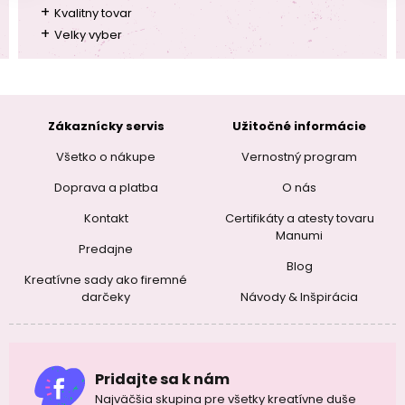
+
Kvalitny tovar
+
Velky vyber
Zákaznícky servis
Užitočné informácie
Všetko o nákupe
Vernostný program
Doprava a platba
O nás
Kontakt
Certifikáty a atesty tovaru
Manumi
Predajne
Blog
Kreatívne sady ako firemné
darčeky
Návody & Inšpirácia
Pridajte sa k nám
Najväčšia skupina pre všetky kreatívne duše