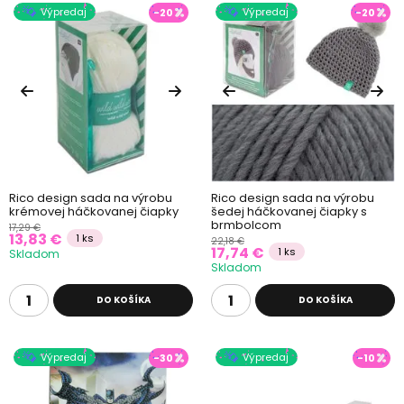
Výpredaj
Výpredaj
-20
-20
Rico design sada na výrobu
Rico design sada na výrobu
krémovej háčkovanej čiapky
šedej háčkovanej čiapky s
brmbolcom
17,29 €
13,83 €
1 ks
22,18 €
17,74 €
1 ks
Skladom
Skladom
DO KOŠÍKA
DO KOŠÍKA
Výpredaj
Výpredaj
-30
-10