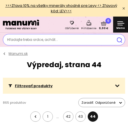
>>>Zľava 10% na všetky minerály vhodné pre Levy <> Zľavový
kód: LEV<<<
0
Menu
0,00 €
Obľúbené
Prihlásenie
Hľadajte treba srdce, achát...
Manumi.sk
Výpredaj, strana 44
Filtrovať produkty
865 produktov
Zoradiť:
Odporúčané
1
42
43
44
…