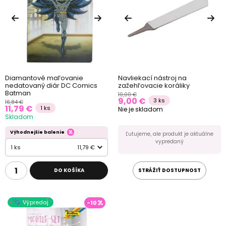
Diamantové maľovanie
Navliekací nástroj na
nedatovaný diár DC Comics
zažehľovacie koráliky
Batman
10,00 €
9,00 €
3 ks
16,84 €
11,79 €
1 ks
Nie je skladom
Skladom
Výhodnejšie balenie
Ľutujeme, ale produkt je aktuálne
vypredaný
1 ks
11,79 €
DO KOŠÍKA
STRÁŽIŤ DOSTUPNOST
Výpredaj
-10