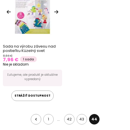
Sada na výrobu závesu nad
postieľku Kúzelný svet
8,84 €
7,96 €
1 sada
Nie je skladom
Ľutujeme, ale produkt je aktuálne
vypredaný
STRÁŽIŤ DOSTUPNOST
1
42
43
44
…