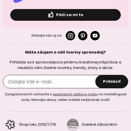
Páči sa mi to
Sledujte nás aj na:
Máte záujem o náš tvorivy spravodaj?
Prihláste sa k spravodajcovi plnému kreatívnej inšpirácie a
neutečú vám žiadne novinky, trendy, zľavy a akcie.
Prihlásiť
Zaregistrovaním súhlasíte s
používaním vášho e-mailu
na marketingové
účely. Nemajte obavy, odber môžete kedykoľvek zrušiť.
Shop roku 2016/17/18
Overené zákazníkmi