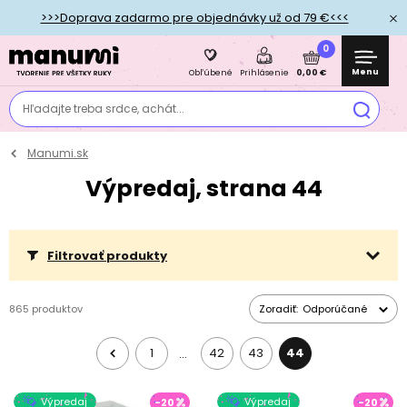
>>>Doprava zadarmo pre objednávky už od 79 €<<<
0
Menu
0,00 €
Obľúbené
Prihlásenie
Hľadajte treba srdce, achát...
Manumi.sk
Výpredaj, strana 44
Filtrovať produkty
865 produktov
Zoradiť:
Odporúčané
1
42
43
44
…
Výpredaj
Výpredaj
-20
-20