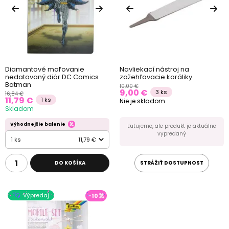
Diamantové maľovanie
Navliekací nástroj na
nedatovaný diár DC Comics
zažehľovacie koráliky
Batman
10,00 €
9,00 €
3 ks
16,84 €
11,79 €
1 ks
Nie je skladom
Skladom
Výhodnejšie balenie
Ľutujeme, ale produkt je aktuálne
vypredaný
1 ks
11,79 €
DO KOŠÍKA
STRÁŽIŤ DOSTUPNOST
Výpredaj
-10