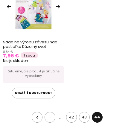
Sada na výrobu závesu nad
postieľku Kúzelný svet
8,84 €
7,96 €
1 sada
Nie je skladom
Ľutujeme, ale produkt je aktuálne
vypredaný
STRÁŽIŤ DOSTUPNOST
1
42
43
44
…