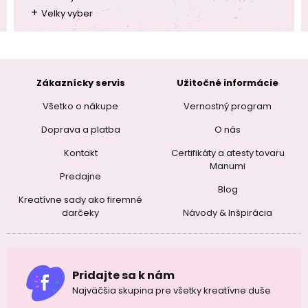
+
Velky vyber
Zákaznícky servis
Užitočné informácie
Všetko o nákupe
Vernostný program
Doprava a platba
O nás
Kontakt
Certifikáty a atesty tovaru
Manumi
Predajne
Blog
Kreatívne sady ako firemné
darčeky
Návody & Inšpirácia
Pridajte sa k nám
Najväčšia skupina pre všetky kreatívne duše