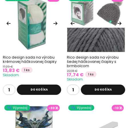
Rico design sada na výrobu
Rico design sada na výrobu
krémovej háčkovanej čiapky
šedej háčkovanej čiapky s
brmbolcom
17,29 €
13,83 €
1 ks
22,18 €
17,74 €
1 ks
Skladom
Skladom
DO KOŠÍKA
DO KOŠÍKA
Výpredaj
Výpredaj
-30
-10