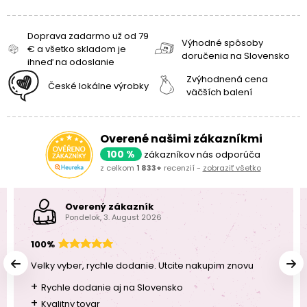
Doprava zadarmo už od 79
Výhodné spôsoby
€ a všetko skladom je
doručenia na Slovensko
ihneď na odoslanie
Zvýhodnená cena
České lokálne výrobky
väčších balení
Overené našimi zákazníkmi
100 %
zákazníkov nás odporúča
z celkom
1 833+
recenzií -
zobraziť všetko
Overený zákazník
Pondelok, 3. August 2026
100%
Velky vyber, rychle dodanie. Utcite nakupim znovu
+
Rychle dodanie aj na Slovensko
+
Kvalitny tovar