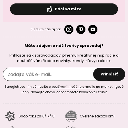
Páči sa mi to
Sledujte nás aj na:
Máte záujem o náš tvorivy spravodaj?
Prihláste sa k spravodajcovi plnému kreatívnej inšpirácie a
neutečú vám žiadne novinky, trendy, zľavy a akcie.
Prihlásiť
Zaregistrovaním súhlasíte s
používaním vášho e-mailu
na marketingové
účely. Nemajte obavy, odber môžete kedykoľvek zrušiť.
Shop roku 2016/17/18
Overené zákazníkmi