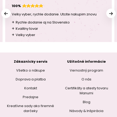
100%
Velky vyber, rychle dodanie. Utcite nakupim znovu
+
Rychle dodanie aj na Slovensko
+
Kvalitny tovar
+
Velky vyber
Zákaznícky servis
Užitočné informácie
Všetko o nákupe
Vernostný program
Doprava a platba
O nás
Kontakt
Certifikáty a atesty tovaru
Manumi
Predajne
Blog
Kreatívne sady ako firemné
darčeky
Návody & Inšpirácia