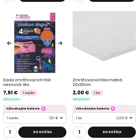
Sada zmršťovacích fólií
Zmršťovacia fólia matná
neónová 4ks
20x30cm
7,51 €
2,00 €
1 sada
1 ks
Skladom
Skladom
Výhodnejšie balenie
Výhodnejšie balenie
1 sada
7,51 €
1 ks
2,00 €
DO KOŠÍKA
DO KOŠÍKA