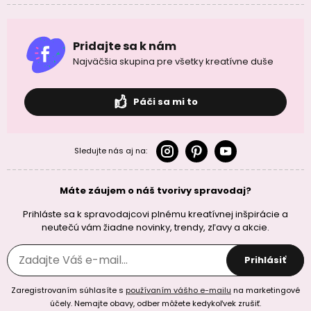
Pridajte sa k nám
Najväčšia skupina pre všetky kreatívne duše
Páči sa mi to
Sledujte nás aj na:
Máte záujem o náš tvorivy spravodaj?
Prihláste sa k spravodajcovi plnému kreatívnej inšpirácie a
neutečú vám žiadne novinky, trendy, zľavy a akcie.
Prihlásiť
Zaregistrovaním súhlasíte s
používaním vášho e-mailu
na marketingové
účely. Nemajte obavy, odber môžete kedykoľvek zrušiť.