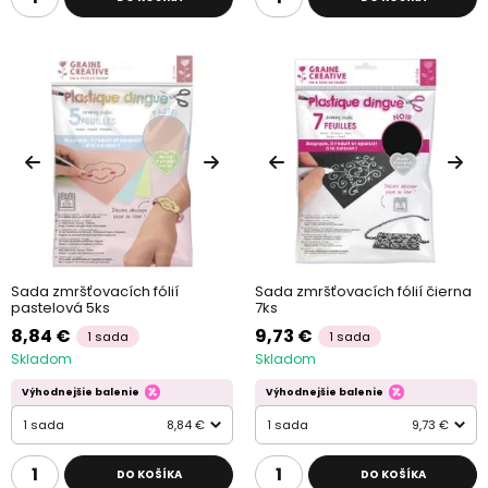
Sada zmršťovacích fólií
Sada zmršťovacích fólií čierna
pastelová 5ks
7ks
8,84 €
9,73 €
1 sada
1 sada
Skladom
Skladom
Výhodnejšie balenie
Výhodnejšie balenie
1 sada
8,84 €
1 sada
9,73 €
DO KOŠÍKA
DO KOŠÍKA