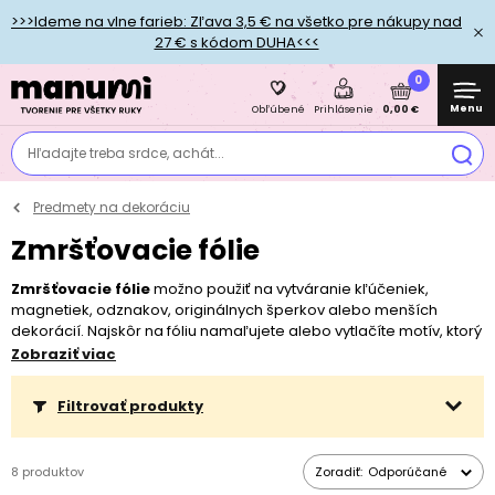
>>>Ideme na vlne farieb: Zľava 3,5 € na všetko pre nákupy nad
27 € s kódom DUHA<<<
0
Menu
0,00 €
Obľúbené
Prihlásenie
Hľadajte treba srdce, achát...
Predmety na dekoráciu
Zmršťovacie fólie
Zmršťovacie fólie
možno použiť na vytváranie kľúčeniek,
magnetiek, odznakov, originálnych šperkov alebo menších
dekorácií. Najskôr na fóliu namaľujete alebo vytlačíte motív, ktorý
sa zahriatím v rúre na teplotu cca 150 °C scvrkne zhruba na 1/2 až
Zobraziť viac
1/3 pôvodnej veľkosti a získa pevnosť. Menšie výtvory možno
zahriať pomocou teplovzdušnej pištole. Na tvorbu so
Filtrovať produkty
zmršťovacou fóliou sa odporúča používať
akrylové fixky
pre živé
farby alebo tiež
pastelky
, ktoré farbám naopak dodajú jemnosť.
Hotový výrobok môžete zalakovať
bezfarebným lakom
alebo
8 produktov
Zoradiť:
Odporúčané
zaliať
krištáľovou živicou
. V našej ponuke nájdete ako klasické