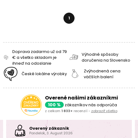
1
Doprava zadarmo už od 79
Výhodné spôsoby
€ a všetko skladom je
doručenia na Slovensko
ihneď na odoslanie
Zvýhodnená cena
České lokálne výrobky
väčších balení
Overené našimi zákazníkmi
100 %
zákazníkov nás odporúča
z celkom
1 833+
recenzií -
zobraziť všetko
Overený zákazník
Pondelok, 3. August 2026