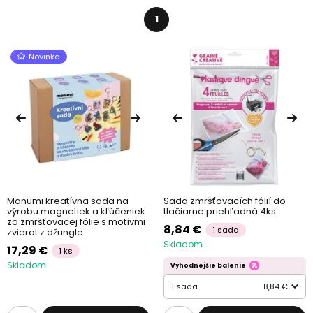
zmršťovacie fólie, tak aj rôzne farebné, špeciálne neónové, fólie
vhodné na vytlačenie motívu v tlačiarni alebo aj také, ktoré svietia
1
v tme.
Novinka
Manumi kreatívna sada na
Sada zmršťovacích fólií do
výrobu magnetiek a kľúčeniek
tlačiarne priehľadná 4ks
zo zmršťovacej fólie s motívmi
8,84 €
1 sada
zvierat z džungle
Skladom
17,29 €
1 ks
Skladom
Výhodnejšie balenie
1 sada
8,84 €