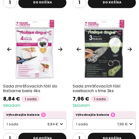
DO KOŠÍKA
DO KOŠÍKA
Sada zmršťovacích fólií do
Sada zmršťovacích fólií
tlačiarne biela 4ks
svietiacich v tme 3ks
8,84 €
7,96 €
1 sada
1 sada
Skladom
Skladom
Výhodnejšie balenie
Výhodnejšie balenie
1 sada
8,84 €
1 sada
7,96 €
DO KOŠÍKA
DO KOŠÍKA