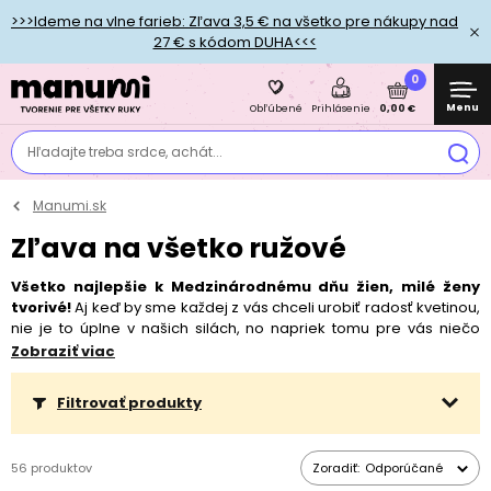
>>>Ideme na vlne farieb: Zľava 3,5 € na všetko pre nákupy nad
27 € s kódom DUHA<<<
0
Menu
0,00 €
Obľúbené
Prihlásenie
Hľadajte treba srdce, achát...
Manumi.sk
Zľava na všetko ružové
Všetko najlepšie k Medzinárodnému dňu žien, milé ženy
tvorivé!
Aj keď by sme každej z vás chceli urobiť radosť kvetinou,
nie je to úplne v našich silách, no napriek tomu pre vás niečo
máme. ♥
Vykvitla nám tu totiž 10 % zľava na všetko ružové!
Zobraziť viac
Platí celý týždeň od 6. 3. a zvädne v nedeľu 12. 3.
So zľavou
môžete nakúpiť ružové koráliky, komponenty, priadze, farby, fixky
Filtrovať produkty
aj ďalšie kreatívne nevyhnutnosti, ktoré nájdete v tejto kategórii!
Zľava sa nevzťahuje na zvýhodnené, už zlacnené balenia.
56 produktov
Zoradiť:
Odporúčané