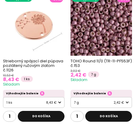
Strieborný spájací diel púpava
TOHO Round 11/0 (TR-11-PF553F)
pozlátený ružovým zlatom
č.153
č.1126
3,02 €
2,42 €
7 g
10,53 €
8,43 €
1 ks
Skladom
Skladom
Výhodnejšie balenie
Výhodnejšie balenie
1 ks
8,43 €
7 g
2,42 €
DO KOŠÍKA
DO KOŠÍKA