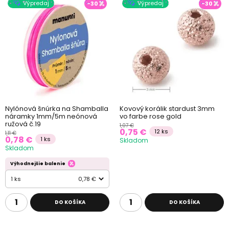
Výpredaj
Výpredaj
-30
-30
Nylónová šnúrka na Shamballa
Kovový korálik stardust 3mm
náramky 1mm/5m neónová
vo farbe rose gold
ružová č.19
1,07 €
0,75 €
12 ks
1,11 €
0,78 €
1 ks
Skladom
Skladom
Výhodnejšie balenie
1 ks
0,78 €
DO KOŠÍKA
DO KOŠÍKA