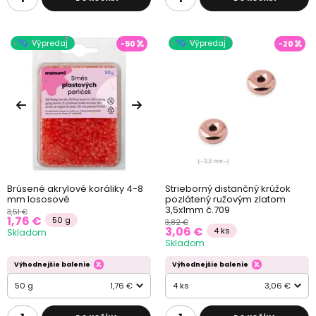
Výpredaj
Výpredaj
-50
-20
Brúsené akrylové koráliky 4-8
Strieborný distančný krúžok
mm lososové
pozlátený ružovým zlatom
3,5x1mm č.709
3,51 €
1,76 €
50 g
3,82 €
3,06 €
4 ks
Skladom
Skladom
Výhodnejšie balenie
Výhodnejšie balenie
50 g
1,76 €
4 ks
3,06 €