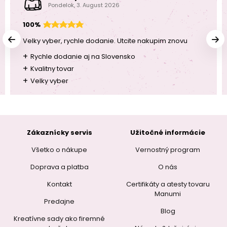
Pondelok, 3. August 2026
100%
Velky vyber, rychle dodanie. Utcite nakupim znovu
+
Rychle dodanie aj na Slovensko
+
Kvalitny tovar
+
Velky vyber
Zákaznícky servis
Užitočné informácie
Všetko o nákupe
Vernostný program
Doprava a platba
O nás
Kontakt
Certifikáty a atesty tovaru
Manumi
Predajne
Blog
Kreatívne sady ako firemné