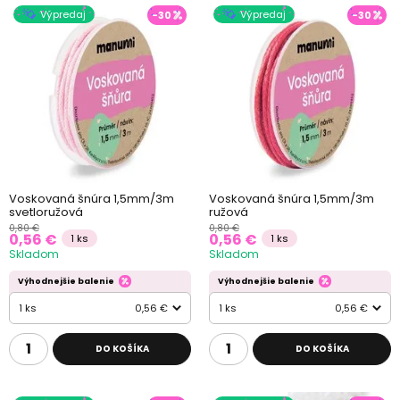
Výpredaj
Výpredaj
-30
-30
Voskovaná šnúra 1,5mm/3m
Voskovaná šnúra 1,5mm/3m
svetloružová
ružová
0,80 €
0,80 €
0,56 €
0,56 €
1 ks
1 ks
Skladom
Skladom
Výhodnejšie balenie
Výhodnejšie balenie
1 ks
0,56 €
1 ks
0,56 €
DO KOŠÍKA
DO KOŠÍKA