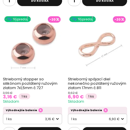
DO KOŠÍKA
DO KOŠÍKA
Výpredaj
Výpredaj
-20
-20
Strieborný stopper so
Strieborný spájací diel
silikónom pozlátený ružovým
nekonečno pozlátený ružovým
zlatom 7x1,5mm č.727
zlatom 17mm č.811
3,96 €
8,62 €
3,16 €
6,90 €
1 ks
1 ks
Skladom
Skladom
Výhodnejšie balenie
Výhodnejšie balenie
1 ks
3,16 €
1 ks
6,90 €