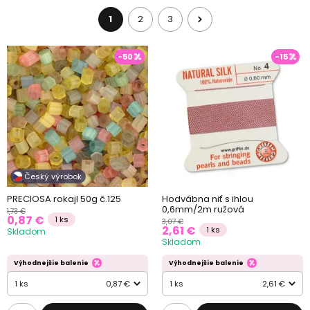
1
2
3
-50
-15
Český výrobok
PRECIOSA rokajl 50g č.125
Hodvábna niť s ihlou
0,6mm/2m ružová
1,73 €
0,87 €
1 ks
3,07 €
2,61 €
1 ks
Skladom
Skladom
Výhodnejšie balenie
Výhodnejšie balenie
1 ks
0,87 €
1 ks
2,61 €