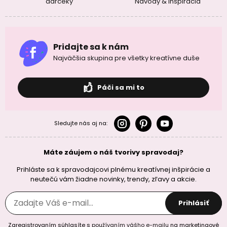
darčeky
Návody & Inšpirácia
Pridajte sa k nám
Najväčšia skupina pre všetky kreatívne duše
Páči sa mi to
Sledujte nás aj na:
Máte záujem o náš tvorivy spravodaj?
Prihláste sa k spravodajcovi plnému kreatívnej inšpirácie a
neutečú vám žiadne novinky, trendy, zľavy a akcie.
Prihlásiť
Zaregistrovaním súhlasíte s
používaním vášho e-mailu
na marketingové