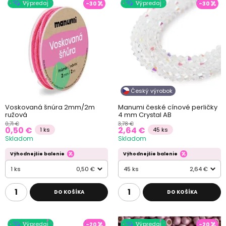
Výpredaj
Výpredaj
-30
-30
Český výrobok
Voskovaná šnúra 2mm/2m
Manumi české cínové perličky
ružová
4 mm Crystal AB
0,71 €
3,78 €
0,50 €
2,64 €
1 ks
45 ks
Skladom
Skladom
Výhodnejšie balenie
Výhodnejšie balenie
1 ks
0,50 €
45 ks
2,64 €
DO KOŠÍKA
DO KOŠÍKA
Výpredaj
Výpredaj
-20
-20