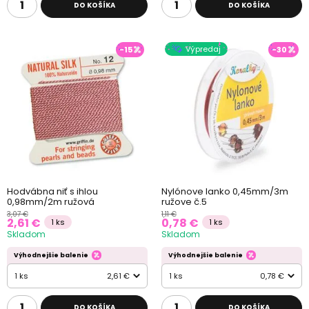
DO KOŠÍKA
DO KOŠÍKA
Výpredaj
-15
-30
Hodvábna niť s ihlou
Nylónove lanko 0,45mm/3m
0,98mm/2m ružová
ružove č.5
3,07 €
1,11 €
2,61 €
0,78 €
1 ks
1 ks
Skladom
Skladom
Výhodnejšie balenie
Výhodnejšie balenie
1 ks
2,61 €
1 ks
0,78 €
DO KOŠÍKA
DO KOŠÍKA