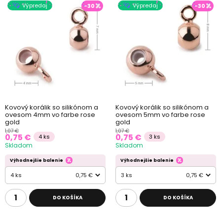
Výpredaj
Výpredaj
-30
-30
Kovový korálik so silikónom a
Kovový korálik so silikónom a
ovesom 4mm vo farbe rose
ovesom 5mm vo farbe rose
gold
gold
1,07 €
1,07 €
0,75 €
0,75 €
4 ks
3 ks
Skladom
Skladom
Výhodnejšie balenie
Výhodnejšie balenie
4 ks
0,75 €
3 ks
0,75 €
DO KOŠÍKA
DO KOŠÍKA