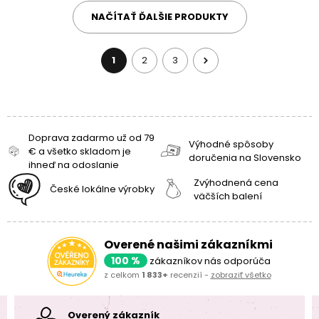
NAČÍTAŤ ĎALŠIE PRODUKTY
1
2
3
Doprava zadarmo už od 79
Výhodné spôsoby
€ a všetko skladom je
doručenia na Slovensko
ihneď na odoslanie
Zvýhodnená cena
České lokálne výrobky
väčších balení
Overené našimi zákazníkmi
100 %
zákazníkov nás odporúča
z celkom
1 833+
recenzií -
zobraziť všetko
Overený zákazník