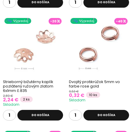
DO KOŠÍKA
DO KOŠÍKA
Výpredaj
Výpredaj
-20
-40
Strieborný bižutérny kaplík
Dvojitý protikrúžok 5mm vo
pozlátený ružovým zlatom
farbe rose gold
6x1mm č.835
0,53 €
0,32 €
10 ks
2,80 €
2,24 €
2 ks
Skladom
Skladom
DO KOŠÍKA
DO KOŠÍKA