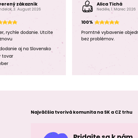
verený zákazník
Alica Tichá
ndelok, 3. August 2026
Neděle, 1. Marec 2026
100%
er, rychle dodanie. Utcite
Promtné vybavenie objed
znovu
bez problémov.
dodanie aj na Slovensko
y tovar
yber
Najväčšia tvorivá komunita na SK a CZ trhu
Pridajte sa k nám