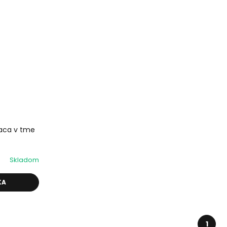
iaca v tme
Skladom
KA
1