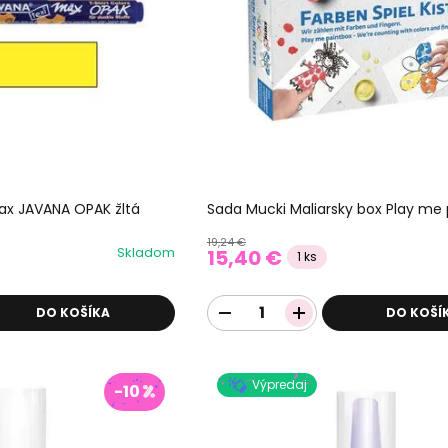
 Max JAVANA OPAK žltá
Sada Mucki Maliarsky box Play me
19,24 €
Skladom
15,40 €
1 ks
DO KOŠÍKA
DO KOŠÍ
Výpredaj
-10