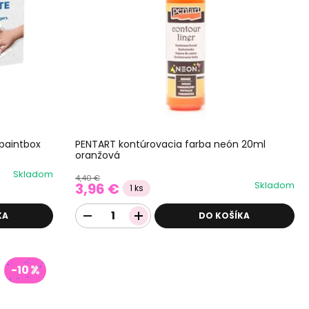
 paintbox
PENTART kontúrovacia farba neón 20ml
oranžová
Skladom
4,40 €
Skladom
3,96 €
1 ks
KA
DO KOŠÍKA
-10