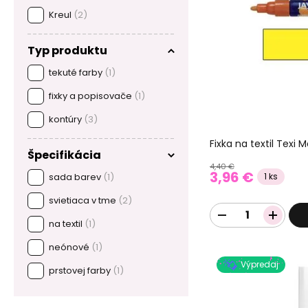
Kreul
(2)
Typ produktu
tekuté farby
(1)
fixky a popisovače
(1)
kontúry
(3)
Fixka na textil Texi
Špecifikácia
4,40 €
3,96 €
1 ks
sada barev
(1)
svietiaca v tme
(2)
na textil
(1)
neónové
(1)
Výpredaj
prstovej farby
(1)