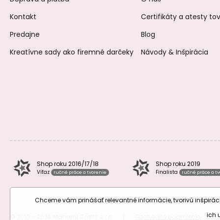
Kontakt
Certifikáty a atesty t
Predajne
Blog
Kreatívne sady ako firemné darčeky
Návody & Inšpirácia
Shop roku 2016/17/18
Shop roku 2019
Víťaz
Finalista
ručné práce a tvorenie
ručné práce a t
Chceme vám prinášať relevantné informácie, tvorivú inšpir
ich
© 2010 – 2026 Manumi Crafts s.r.o.
|
Obchodné podmienky
|