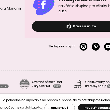
Najväčšia skupina pre všetky 
ovaru Manumi
duše
Páči sa mi to
Sledujte nás aj na:
Overené zákazníkmi
Certifikovaný o
Zlatý certifikát -
Bezpečný nákup
vorenie
100 %
Č
áciu a pohodlné nakupovanie na našom e-shope. Na to potrebujeme uch
 uchovávame sa
dočítate tu
.
ODMIETNUŤ
POVOLIŤ COOKIE
Podmienky ochrany osobných údajov