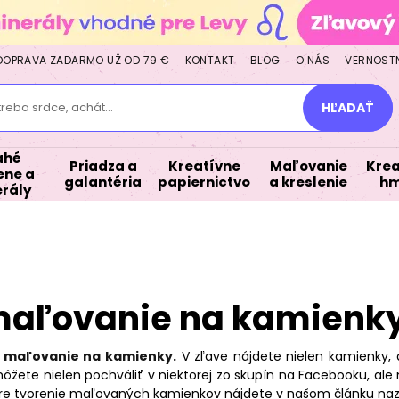
DOPRAVA ZADARMO UŽ OD 79 €
KONTAKT
BLOG
O NÁS
VERNOST
treba srdce, achát...
HĽADAŤ
ahé
Priadza a
Kreatívne
Maľovanie
Krea
ne a
galantéria
papiernictvo
a kreslenie
hm
rály
 maľovanie na kamienk
e maľovanie na kamienky
.
V zľave nájdete nielen kamienky, a
te nielen pochváliť v niektorej zo skupín na Facebooku, ale 
 pre tvorenie maľovaných kamienkov nájdete v našom článku 