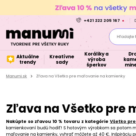
+421 222 205 167
Hľadajte 
Koráliky a
Dr
Aktuálne
Kreatívne
výroba
kame
trendy
sady
šperkov
mine
Manumi.sk
Zľava na Všetko pre maľovanie na kamienky
Zľava na Všetko pre
Nakúpte so zľavou 10 % tovaru z kategórie
Všetko pr
kamienkovaní budú hodiť! S hotovým výrobkom sa potom môže
maľovanie na kamienky, vyhrať môžete až 40 €. Inšpiráciu