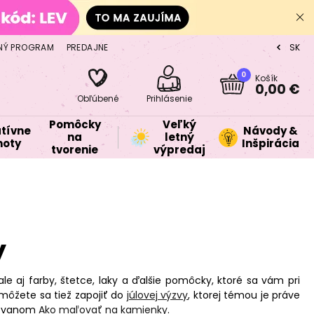
NÝ PROGRAM
PREDAJNE
SK
CZ
0
Košík
0,00 €
Obľúbené
Prihlásenie
Pomôcky
Veľký
tívne
Návody &
na
letný
oty
Inšpirácia
tvorenie
výpredaj
y
le aj farby, štetce, laky a ďalšie pomôcky, ktoré sa vám pri
môžete sa tiež zapojiť do
júlovej výzvy
, ktorej témou je práve
nazvanom
Ako maľovať na kamienky
.