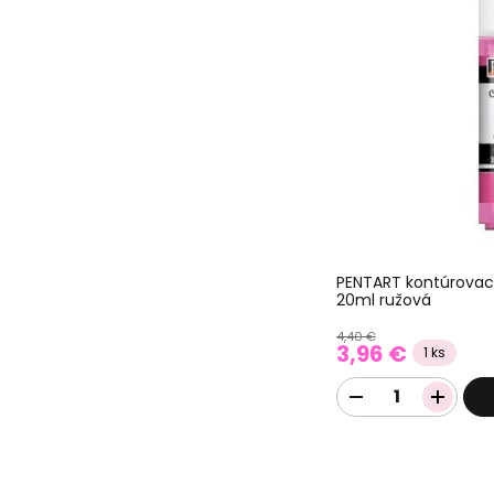
PENTART kontúrovaci
20ml ružová
4,40 €
3,96 €
1 ks