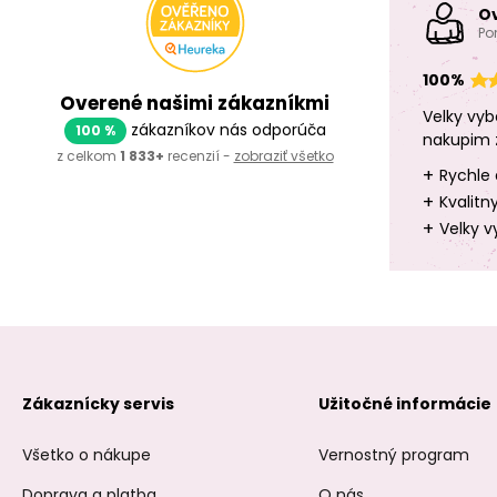
O
Po
100%
Overené našimi zákazníkmi
Velky vyb
zákazníkov nás odporúča
100 %
nakupim 
z celkom
1 833+
recenzií -
zobraziť všetko
+
Rychle 
+
Kvalitn
+
Velky v
Zákaznícky servis
Užitočné informácie
Všetko o nákupe
Vernostný program
Doprava a platba
O nás