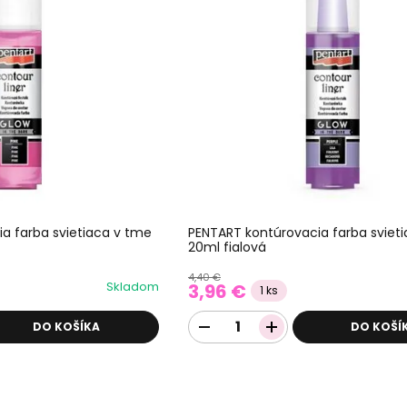
a farba svietiaca v tme
PENTART kontúrovacia farba sviet
20ml fialová
4,40 €
Skladom
3,96 €
1 ks
DO KOŠÍKA
DO KOŠÍ