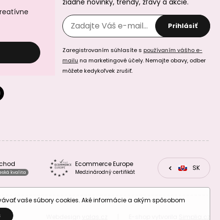
žiadne novinky, trendy, zľavy a akcie.
kreatívne
Prihlásiť
Zaregistrovaním súhlasíte s
používaním vášho e-
mailu
na marketingové účely. Nemajte obavy, odber
môžete kedykoľvek zrušiť.
bchod
Ecommerce Europe
CZ
SK
EU
Medzinárodný certifikát
eská kvalita
ovávať vaše súbory cookies. Aké informácie a akým spôsobom
S
Webdesign
valas.cz
|
E-shop vytvorila
Simplia.cz