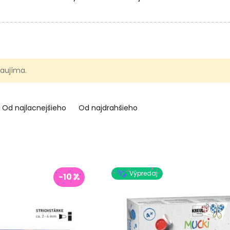
 zaujíma.
Od najlacnejšieho
Od najdrahšieho
Výpredaj
-10