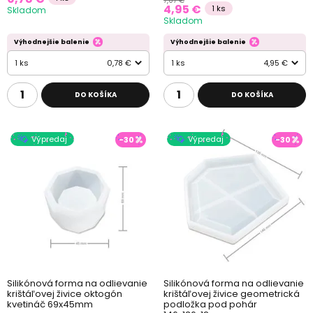
7,07 €
4,95 €
1 ks
Skladom
Skladom
Výhodnejšie balenie
Výhodnejšie balenie
1 ks
0,78 €
1 ks
4,95 €
DO KOŠÍKA
DO KOŠÍKA
Výpredaj
Výpredaj
-30
-30
Silikónová forma na odlievanie
Silikónová forma na odlievanie
krištáľovej živice oktogón
krištáľovej živice geometrická
kvetináč 69x45mm
podložka pod pohár