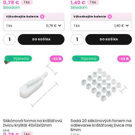
0,78 €
1,40 €
1 ks
1 ks
Skladom
Skladom
Výhodnejšie balenie
Výhodnejšie balenie
1 ks
0,78 €
1 ks
1,40 €
DO KOŠÍKA
DO KOŠÍKA
Výpredaj
Výpredaj
-30
-30
Silikónová forma na krištáľovú
Sada 20 silikónových foriem na
živicu kryštál 40x13x12mm
odlievanie krištáľovej živice mix
6mm
1,11 €
0,78 €
1 ks