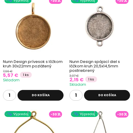
Výpredaj
Výpredaj
-30
-30
Nunn Design prívesok s lôžkom
Nunn Design spájací diel s
kruh 30x22mm pozlátený
lôžkom kruh 20,5x14,5mm
postriebrený
7,96 €
5,57 €
1 ks
3,07 €
2,15 €
1 ks
Skladom
Skladom
DO KOŠÍKA
DO KOŠÍKA
Výpredaj
Výpredaj
-30
-30