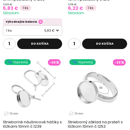
7,29 €
7,78 €
5,83 €
6,22 €
1 ks
1 ks
Skladom
Skladom
Výhodnejšie balenie
1 ks
5,83 €
DO KOŠÍKA
DO KOŠÍKA
Výpredaj
Výpredaj
-20
-20
Strieborné náušnicové háčiky s
Strieborný základ na prsteň s
lôžkami 10mm č.1239
lôžkom 10mm č.1253