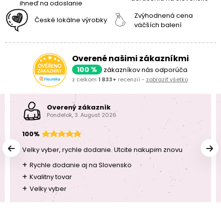
ihneď na odoslanie
Zvýhodnená cena
České lokálne výrobky
väčších balení
Overené našimi zákazníkmi
100 %
zákazníkov nás odporúča
z celkom
1 833+
recenzií -
zobraziť všetko
Overený zákazník
Pondelok, 3. August 2026
100%
Velky vyber, rychle dodanie. Utcite nakupim znovu
+
Rychle dodanie aj na Slovensko
+
Kvalitny tovar
+
Velky vyber