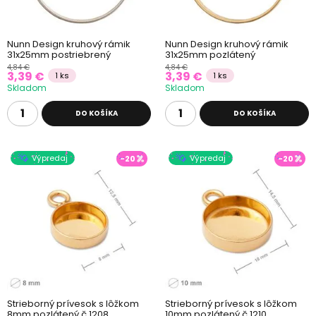
Nunn Design kruhový rámik
Nunn Design kruhový rámik
31x25mm postriebrený
31x25mm pozlátený
4,84 €
4,84 €
3,39 €
3,39 €
1 ks
1 ks
Skladom
Skladom
DO KOŠÍKA
DO KOŠÍKA
Výpredaj
Výpredaj
-20
-20
Strieborný prívesok s lôžkom
Strieborný prívesok s lôžkom
8mm pozlátený č.1208
10mm pozlátený č.1210