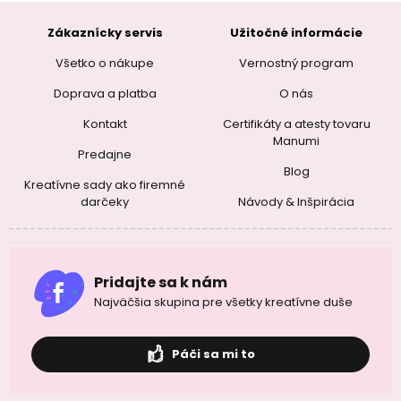
Zákaznícky servis
Užitočné informácie
Všetko o nákupe
Vernostný program
Doprava a platba
O nás
Kontakt
Certifikáty a atesty tovaru
Manumi
Predajne
Blog
Kreatívne sady ako firemné
darčeky
Návody & Inšpirácia
Pridajte sa k nám
Najväčšia skupina pre všetky kreatívne duše
Páči sa mi to