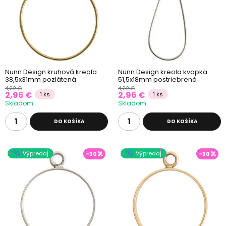
Nunn Design kruhová kreola
Nunn Design kreola kvapka
38,5x31mm pozlátená
51,5x18mm postriebrená
4,22 €
4,22 €
2,96 €
2,96 €
1 ks
1 ks
Skladom
Skladom
DO KOŠÍKA
DO KOŠÍKA
Výpredaj
Výpredaj
-30
-30