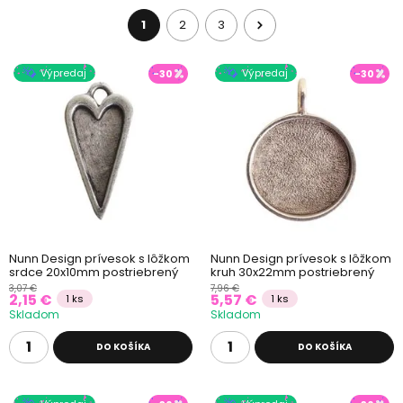
1
2
3
Výpredaj
Výpredaj
-30
-30
Nunn Design prívesok s lôžkom
Nunn Design prívesok s lôžkom
srdce 20x10mm postriebrený
kruh 30x22mm postriebrený
3,07 €
7,96 €
2,15 €
5,57 €
1 ks
1 ks
Skladom
Skladom
DO KOŠÍKA
DO KOŠÍKA