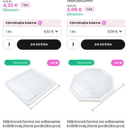
146x136x12mm
6,18 €
4,32 €
1 ks
4,40 €
3,08 €
1 ks
Skladom
Skladom
Výhodnejšie balenie
Výhodnejšie balenie
1 ks
4,32 €
1 ks
3,08 €
DO KOŠÍKA
DO KOŠÍKA
Výpredaj
Výpredaj
-20
-30
Silikónová forma na odlievanie
Silikónová forma na odlievanie
krištáľovej živice podložka pod
krištáľovej živice podložka pod