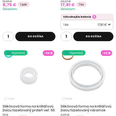
10,93 €
22,27 €
8,75 €
17,81 €
1 pár
1 ks
Skladom
Skladom
Výhodnejšie balenie
1 ks
17,81 €
DO KOŠÍKA
DO KOŠÍKA
Výpredaj
Výpredaj
-30
-30
Silikónová forma na krištáľovú
Silikónová forma na krištáľovú
živicu fazetovaný prsteň veľ. 55
živicu fazetovaný náramok
1,11 €
2,00 €