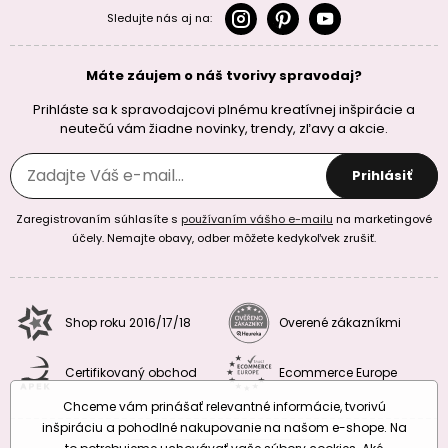
Sledujte nás aj na:
Máte záujem o náš tvorivy spravodaj?
Prihláste sa k spravodajcovi plnému kreatívnej inšpirácie a
neutečú vám žiadne novinky, trendy, zľavy a akcie.
Prihlásiť
Zaregistrovaním súhlasíte s
používaním vášho e-mailu
na marketingové
účely. Nemajte obavy, odber môžete kedykoľvek zrušiť.
Shop roku 2016/17/18
Overené zákazníkmi
Certifikovaný obchod
Ecommerce Europe
Chceme vám prinášať relevantné informácie, tvorivú
inšpiráciu a pohodlné nakupovanie na našom e-shope. Na