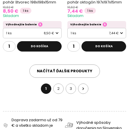
pohár štvorec 198x198x15mm
pohár oktogón 197x197x15mm
10,62 €
10,62 €
8,50 €
7,44 €
1 ks
1 ks
Skladom
Skladom
Výhodnejšie balenie
Výhodnejšie balenie
1 ks
8,50 €
1 ks
7,44 €
DO KOŠÍKA
DO KOŠÍKA
NAČÍTAŤ ĎALŠIE PRODUKTY
1
2
3
Doprava zadarmo už od 79
Výhodné spôsoby
€ a všetko skladom je
doručenia na Slovensko