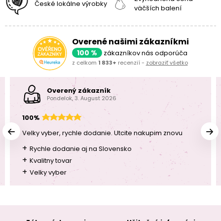
České lokálne výrobky
väčších balení
Overené našimi zákazníkmi
100 %
zákazníkov nás odporúča
z celkom
1 833+
recenzií -
zobraziť všetko
Overený zákazník
Pondelok, 3. August 2026
100%
Velky vyber, rychle dodanie. Utcite nakupim znovu
+
Rychle dodanie aj na Slovensko
+
Kvalitny tovar
+
Velky vyber