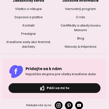
Zákaznícky servis
Užitočné informácie
Všetko o nákupe
Vernostný program
Doprava a platba
O nás
Kontakt
Certifikáty a atesty tovaru
Manumi
Predajne
Blog
Kreatívne sady ako firemné
darčeky
Návody & Inšpirácia
Pridajte sa k nám
Najväčšia skupina pre všetky kreatívne duše
Páči sa mi to
Sledujte nás aj na: