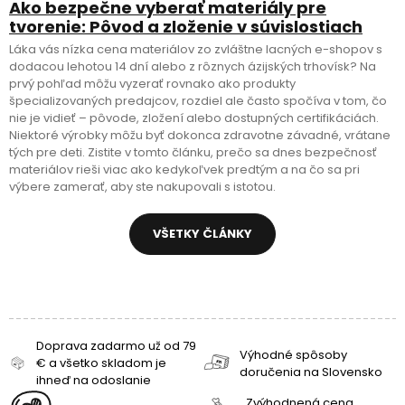
Ako bezpečne vyberať materiály pre
tvorenie: Pôvod a zloženie v súvislostiach
Láka vás nízka cena materiálov zo zvláštne lacných e-shopov s
dodacou lehotou 14 dní alebo z rôznych ázijských trhovísk? Na
prvý pohľad môžu vyzerať rovnako ako produkty
špecializovaných predajcov, rozdiel ale často spočíva v tom, čo
nie je vidieť – pôvode, zložení alebo dostupných certifikáciách.
Niektoré výrobky môžu byť dokonca zdravotne závadné, vrátane
tých pre deti. Zistite v tomto článku, prečo sa dnes bezpečnosť
materiálov rieši viac ako kedykoľvek predtým a na čo sa pri
výbere zamerať, aby ste nakupovali s istotou.
VŠETKY ČLÁNKY
Doprava zadarmo už od 79
Výhodné spôsoby
€ a všetko skladom je
doručenia na Slovensko
ihneď na odoslanie
Zvýhodnená cena