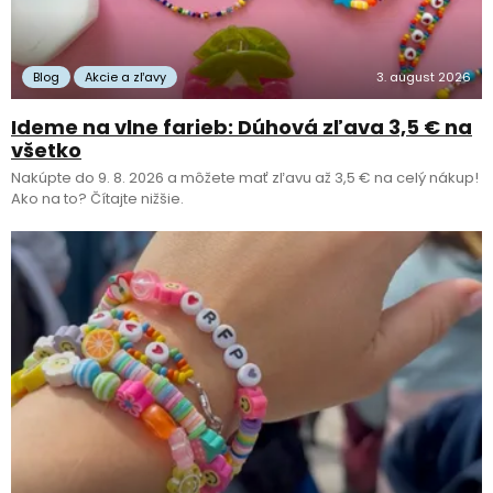
Blog
Akcie a zľavy
3. august 2026
Ideme na vlne farieb: Dúhová zľava 3,5 € na
všetko
Nakúpte do 9. 8. 2026 a môžete mať zľavu až 3,5 € na celý nákup!
Ako na to? Čítajte nižšie.