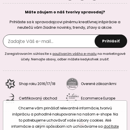
Máte záujem o náš tvorivy spravodaj?
Prihláste sa k spravodajcovi plnému kreatívnej inšpirácie a
neutečú vám žiadne novinky, trendy, zľavy a akcie.
Prihlásiť
Zaregistrovaním súhlasíte s
používaním vášho e-mailu
na marketingové
účely. Nemajte obavy, odber môžete kedykoľvek zrušiť.
Shop roku 2016/17/18
Overené zákazníkmi
Certifikovaný obchod
Ecommerce Europe
Chceme vám prinášať relevantné informácie, tvorivú
inšpiráciu a pohodlné nakupovanie na našom e-shope. Na
to potrebujeme uchovávať vaše súbory cookies. Aké
Prepnúť verziu:
CZ
SK
EU
RO
informácie a akým spôsobom ich uchovávame sa
dočítate