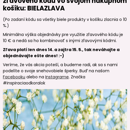
zľavového kódu vo svojom nákupnom
košíku:
BIELAZLAVA
(Po zadaní kódu sa všetky biele produkty v košíku zlacnia o 10
%.)
Minimálna výška objednávky pre využitie zľavového kódu je
10 € a nedá sa ho kombinovať s inými zľavovými kódmi.
Zľava platí len dnes 14. a zajtra 15. 5., tak neváhajte a
objednávajte ešte dnes! :-)
Veríme, že vás akcia poteší, a budeme radi, ak sa s nami
podelíte o svoje snehovobiele šperky. Buď na našom
Facebooku
alebo na
Instagrame
. Značka
#inspiraciaodkoralok