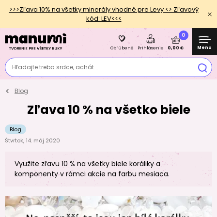
>>>Zľava 10% na všetky minerály vhodné pre Levy <> Zľavový
kód: LEV<<<
0
Menu
0,00 €
Obľúbené
Prihlásenie
Hľadajte treba srdce, achát...
Blog
Zľava 10 % na všetko biele
Blog
Štvrtok, 14. máj 2020
Využite zľavu 10 % na všetky biele koráliky a
komponenty v rámci akcie na farbu mesiaca.