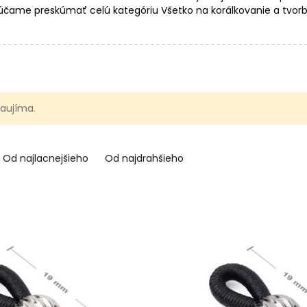
rúčame preskúmať celú kategóriu Všetko na korálkovanie a tvorb
 zaujíma.
Od najlacnejšieho
Od najdrahšieho