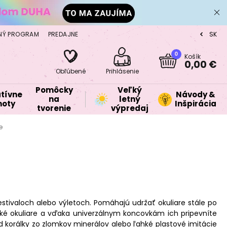
NÝ PROGRAM
PREDAJNE
SK
CZ
0
Košík
0,00 €
Obľúbené
Prihlásenie
Pomôcky
Veľký
tívne
Návody &
na
letný
oty
Inšpirácia
tvorenie
výpredaj
e
estivaloch alebo výletoch. Pomáhajú udržať okuliare stále po
ické okuliare a vďaka univerzálnym koncovkám ich pripevníte
d korálky zo zlomkov minerálov alebo ľahké plastové imitácie