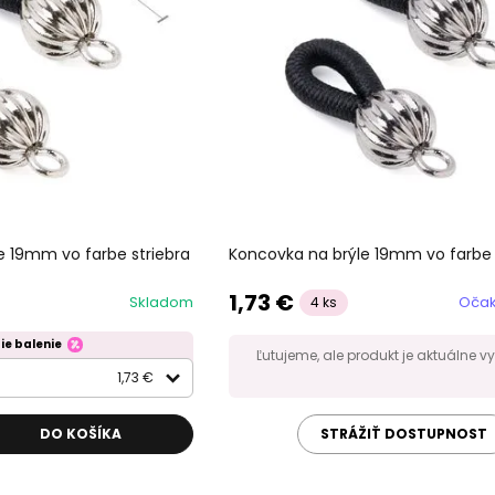
e 19mm vo farbe striebra
Koncovka na brýle 19mm vo farbe 
1,73 €
Skladom
Očak
4 ks
ie balenie
Ľutujeme, ale produkt je aktuálne 
1,73 €
DO KOŠÍKA
STRÁŽIŤ DOSTUPNOST