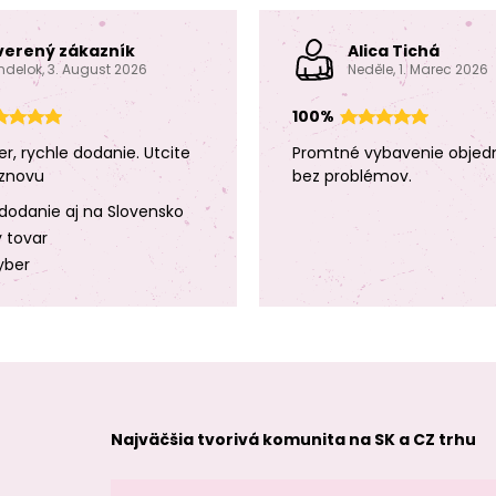
verený zákazník
Alica Tichá
ndelok, 3. August 2026
Neděle, 1. Marec 2026
100%
er, rychle dodanie. Utcite
Promtné vybavenie objed
znovu
bez problémov.
dodanie aj na Slovensko
y tovar
yber
Najväčšia tvorivá komunita na SK a CZ trhu