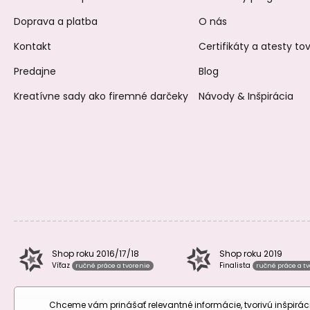
Doprava a platba
O nás
Kontakt
Certifikáty a atesty t
Predajne
Blog
Kreatívne sady ako firemné darčeky
Návody & Inšpirácia
Shop roku 2016/17/18
Shop roku 2019
Víťaz
Finalista
ručné práce a tvorenie
ručné práce a t
Chceme vám prinášať relevantné informácie, tvorivú inšpir