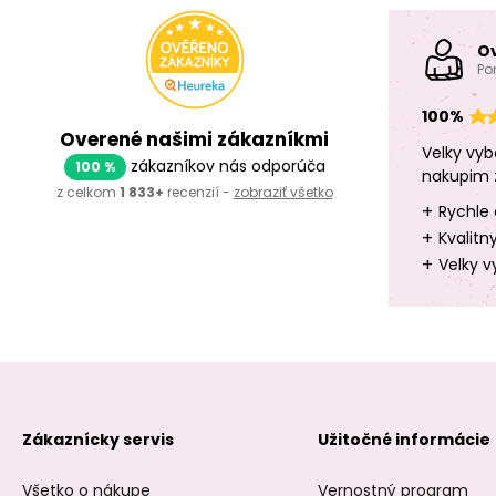
O
Po
100%
Overené našimi zákazníkmi
Velky vyb
zákazníkov nás odporúča
100 %
nakupim 
z celkom
1 833+
recenzií -
zobraziť všetko
+
Rychle 
+
Kvalitn
+
Velky v
Zákaznícky servis
Užitočné informácie
Všetko o nákupe
Vernostný program