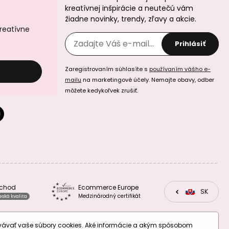
kreatívnej inšpirácie a neutečú vám
žiadne novinky, trendy, zľavy a akcie.
kreatívne
Prihlásiť
Zaregistrovaním súhlasíte s
používaním vášho e-
mailu
na marketingové účely. Nemajte obavy, odber
môžete kedykoľvek zrušiť.
bchod
Ecommerce Europe
CZ
SK
EU
Medzinárodný certifikát
eská kvalita
ovávať vaše súbory cookies. Aké informácie a akým spôsobom