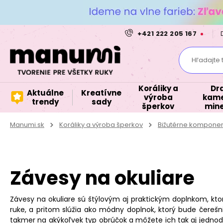
+421 222 205 167
Hľadajte 
Koráliky a
Dr
Aktuálne
Kreatívne
výroba
kame
trendy
sady
šperkov
mine
Manumi.sk
Koráliky a výroba šperkov
Bižutérne kompone
Závesy na okuliare
Závesy na okuliare sú štýlovým aj praktickým doplnkom, ktor
ruke, a pritom slúžia ako módny doplnok, ktorý bude čerešn
takmer na akýkoľvek typ obrúčok a môžete ich tak aj jednodu