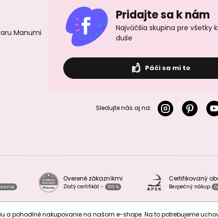
Pridajte sa k nám
Najväčšia skupina pre všetky 
ovaru Manumi
duše
Páči sa mi to
Sledujte nás aj na:
Overené zákazníkmi
Certifikovaný o
Zlatý certifikát -
Bezpečný nákup
vorenie
100 %
Č
áciu a pohodlné nakupovanie na našom e-shope. Na to potrebujeme uch