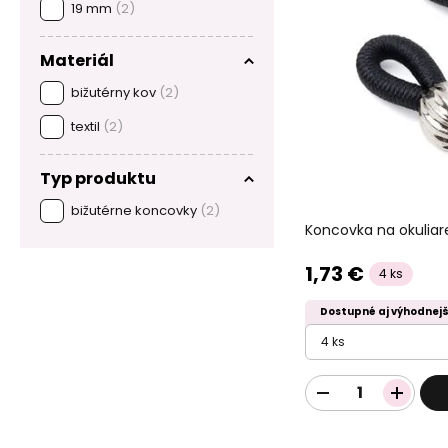
19 mm
(2)
Materiál
bižutérny kov
(2)
textil
(2)
Typ produktu
bižutérne koncovky
(2)
Koncovka na okuliar
1,73 €
4 ks
Dostupné aj výhodnejš
4 ks