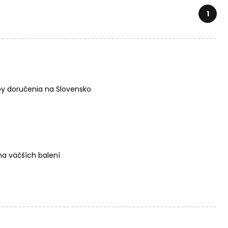
1
y doručenia na Slovensko
a väčších balení