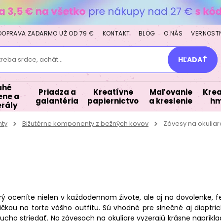
DOPRAVA ZADARMO UŽ OD 79 €
KONTAKT
BLOG
O NÁS
VERNOST
treba srdce, achát...
HĽADAŤ
ahé
Priadza a
Kreatívne
Maľovanie
Krea
ne a
galantéria
papiernictvo
a kreslenie
hm
rály
nty
Bižutérne komponenty z bežných kovov
Závesy na okuliar
ý oceníte nielen v každodennom živote, ale aj na dovolenke, f
ičkou na torte vášho outfitu. Sú vhodné pre slnečné aj dioptr
cho striedať. Na závesoch na okuliare vyzerajú krásne napríkla