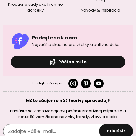
Kreatívne sady ako firemné
darčeky
Návody & Inšpirácia
Pridajte sa k nám
Najväčšia skupina pre všetky kreatívne duše
Páči sa mi to
Sledujte nás aj na:
Máte záujem o náš tvorivy spravodaj?
Prihláste sa k spravodajcovi plnému kreatívnej inšpirácie a
neutečú vám žiadne novinky, trendy, zľavy a akcie.
Prihlásiť