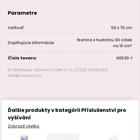
Parametre
Veľkosť
50 x 70 cm
tkanina s hustotou 90 očiek
Doplňujúce informácie
na 10 cm²
Číslo tovaru:
49530-1
EU distributor: Manumi Crafts s.r.o., IČO/ID: 24260452,
info@manumi.cz
Ďalšie produkty v kategórii Příslušenství pro
vyšívání
Zobraziť všetko