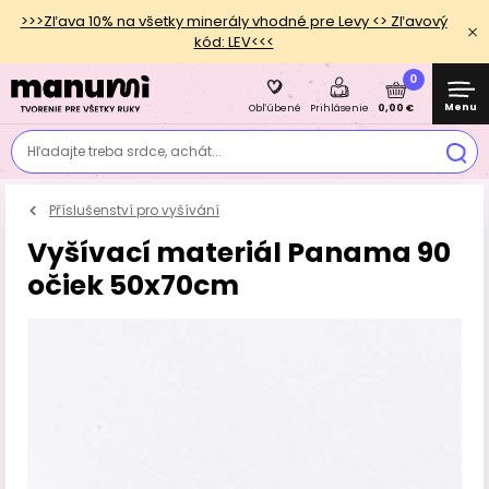
>>>Zľava 10% na všetky minerály vhodné pre Levy <> Zľavový
kód: LEV<<<
0
Menu
0,00 €
Obľúbené
Prihlásenie
Hľadajte treba srdce, achát...
Příslušenství pro vyšívání
Vyšívací materiál Panama 90
očiek 50x70cm