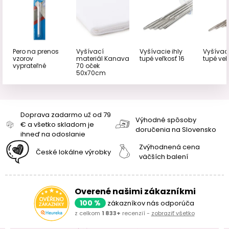
Pero na prenos
Vyšívací
Vyšívacie ihly
Vyšívaci
vzorov
materiál Kanava
tupé veľkosť 16
tupé veľ
vyprateľné
70 oček
50x70cm
Doprava zadarmo už od 79
Výhodné spôsoby
€ a všetko skladom je
doručenia na Slovensko
ihneď na odoslanie
Zvýhodnená cena
České lokálne výrobky
väčších balení
Overené našimi zákazníkmi
100 %
zákazníkov nás odporúča
z celkom
1 833+
recenzií -
zobraziť všetko