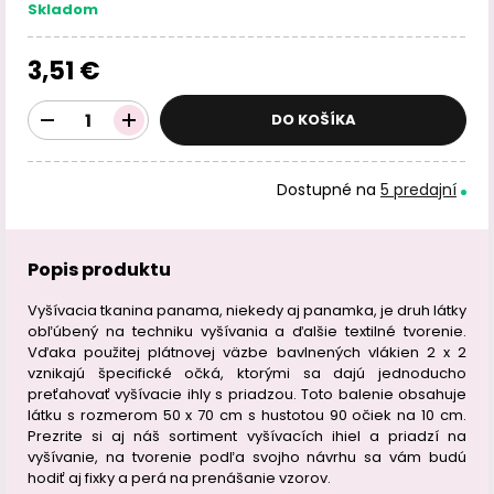
Skladom
3,51 €
DO KOŠÍKA
Dostupné na
5 predajní
Popis produktu
Vyšívacia tkanina panama, niekedy aj panamka, je druh látky
obľúbený na techniku vyšívania a ďalšie textilné tvorenie.
Vďaka použitej plátnovej väzbe bavlnených vlákien 2 x 2
vznikajú špecifické očká, ktorými sa dajú jednoducho
preťahovať vyšívacie ihly s priadzou. Toto balenie obsahuje
látku s rozmerom 50 x 70 cm s hustotou 90 očiek na 10 cm.
Prezrite si aj náš sortiment vyšívacích ihiel a priadzí na
vyšívanie, na tvorenie podľa svojho návrhu sa vám budú
hodiť aj fixky a perá na prenášanie vzorov.