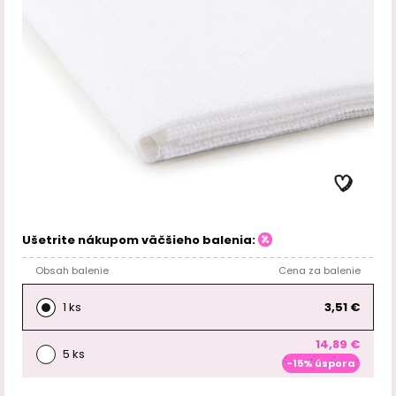
Ušetrite nákupom väčšieho balenia:
Obsah balenie
Cena za balenie
1 ks
3,51 €
14,89 €
5 ks
-15% úspora