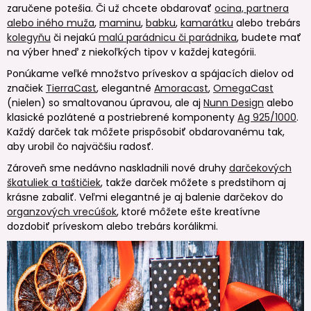
zaručene potešia. Či už chcete obdarovať
ocina, partnera
alebo iného muža
,
maminu
,
babku
,
kamarátku
alebo trebárs
kolegyňu
či nejakú
malú parádnicu či parádnika
, budete mať
na výber hneď z niekoľkých tipov v každej kategórii.
Ponúkame veľké množstvo príveskov a spájacích dielov od
značiek
TierraCast
, elegantné
Amoracast
,
OmegaCast
(nielen) so smaltovanou úpravou, ale aj
Nunn Design
alebo
klasické pozlátené a postriebrené komponenty
Ag 925/1000
.
Každý darček tak môžete prispôsobiť obdarovanému tak,
aby urobil čo najväčšiu radosť.
Zároveň sme nedávno naskladnili nové druhy
darčekových
škatuliek a taštičiek
, takže darček môžete s predstihom aj
krásne zabaliť. Veľmi elegantné je aj balenie darčekov do
organzových vrecúšok
, ktoré môžete ešte kreatívne
dozdobiť príveskom alebo trebárs korálikmi.