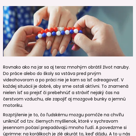
Rovnako ako na jar sa aj teraz mnohým obrátil život naruby.
Do práce alebo do školy sa vstáva pred prvým
videohovorom a po práci nie je kam sa ísť odreagovať. V
každej situácii je dobré, aby sme ostali aktívni. To znamená
nielen ísť sa prejsť či prebehnúť a stráviť nejaký čas na
čerstvom vzduchu, ale zapojiť aj mozgové bunky a jemnú
motoriku.
Rozptýlenie je to, čo ľudskému mozgu pomôže na chvíľu
uniknúť od tzv. čiernych myšlienok, ktoré v sychravom
jesennom počasí prepadávajú mnoho ľudí. A povedzme si
úprimne: na korálikoch je zlé akurát to, keď dôjdu. A to u nás