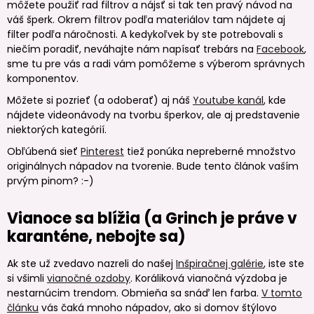
môžete použiť rad filtrov a nájsť si tak ten pravý návod na
váš šperk. Okrem filtrov podľa materiálov tam nájdete aj
filter podľa náročnosti. A kedykoľvek by ste potrebovali s
niečím poradiť, neváhajte nám napísať trebárs na
Facebook
,
sme tu pre vás a radi vám pomôžeme s výberom správnych
komponentov.
Môžete si pozrieť (a odoberať) aj náš
Youtube kanál
, kde
nájdete videonávody na tvorbu šperkov, ale aj predstavenie
niektorých kategórií.
Obľúbená sieť
Pinterest
tiež ponúka nepreberné množstvo
originálnych nápadov na tvorenie. Bude tento článok vaším
prvým pinom? :-)
Vianoce sa blížia (a Grinch je práve v
karanténe, nebojte sa)
Ak ste už zvedavo nazreli do našej
Inšpiračnej galérie
, iste ste
si všimli
vianočné ozdoby
. Koráliková vianočná výzdoba je
nestarnúcim trendom. Obmieňa sa snáď len farba.
V tomto
článku
vás čaká mnoho nápadov, ako si domov štýlovo