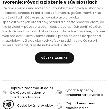
tvorenie: Pôvod a zloženie v súvislostiach
Láka vás nízka cena materiálov zo zvláštne lacných e-shopov s
dodacou lehotou 14 dní alebo z rôznych ázijských trhovísk? Na
prvý pohľad môžu vyzerať rovnako ako produkty
špecializovaných predajcov, rozdiel ale často spočíva v tom, čo
nie je vidieť – pôvode, zložení alebo dostupných certifikáciách.
Niektoré výrobky môžu byť dokonca zdravotne závadné, vrátane
tých pre deti. Zistite v tomto článku, prečo sa dnes bezpečnosť
materiálov rieši viac ako kedykoľvek predtým a na čo sa pri
výbere zamerať, aby ste nakupovali s istotou.
VŠETKY ČLÁNKY
Doprava zadarmo už od 79
Výhodné spôsoby
€ a všetko skladom je
doručenia na Slovensko
ihneď na odoslanie
Zvýhodnená cena
České lokálne výrobky
väčších balení