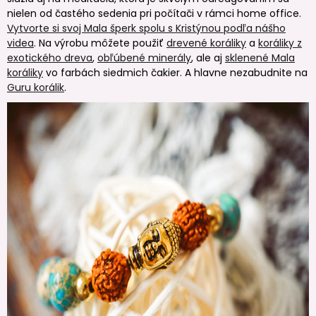
nielen od častého sedenia pri počítači v rámci home office.
Vytvorte si svoj Mala šperk spolu s Kristýnou podľa nášho
videa
. Na výrobu môžete použiť
drevené koráliky
a
koráliky z
exotického dreva
,
obľúbené minerály
, ale aj
sklenené Mala
koráliky
vo farbách siedmich čakier. A hlavne nezabudnite na
Guru korálik
.