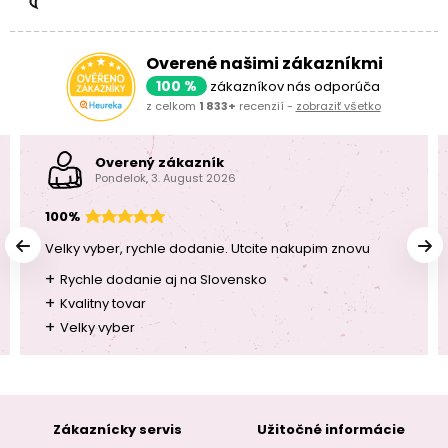
Overené našimi zákazníkmi
100 %
zákazníkov nás odporúča
z celkom
1 833+
recenzií -
zobraziť všetko
Overený zákazník
Pondelok, 3. August 2026
100%
Velky vyber, rychle dodanie. Utcite nakupim znovu
+
Rychle dodanie aj na Slovensko
+
Kvalitny tovar
+
Velky vyber
Zákaznícky servis
Užitočné informácie