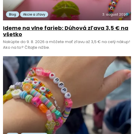
Blog
Akcie a zľavy
3. august 2026
Ideme na vlne farieb: Dúhová zľava 3,5 € na
všetko
Nakúpte do 9. 8. 2026 a môžete mať zľavu až 3,5 € na celý nákup!
Ako na to? Čítajte nižšie.