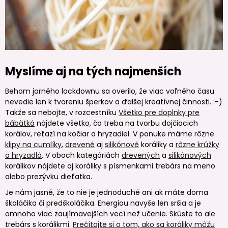
Myslíme aj na tých najmenších
Behom jarného lockdownu sa overilo, že viac voľného času
nevedie len k tvoreniu šperkov a ďalšej kreatívnej činnosti. :-)
Takže sa nebojte, v rozcestníku
Všetko pre doplnky pre
bábätká
nájdete všetko, čo treba na tvorbu dojčiacich
korálov, reťazí na kočiar a hryzadiel. V ponuke máme rôzne
klipy na cumlíky
,
drevené
aj
silikónové
koráliky a
rôzne krúžky
a hryzadlá
. V oboch kategóriách
drevených
a
silikónových
korálikov nájdete aj koráliky s písmenkami trebárs na meno
alebo prezývku dieťatka.
Je nám jasné, že to nie je jednoduché ani ak máte doma
školáčika či predškoláčika. Energiou navyše len sršia a je
omnoho viac zaujímavejších vecí než učenie. Skúste to ale
trebárs s korálikmi.
Prečítajte si o tom, ako sa koráliky môžu