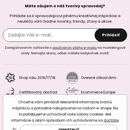
Máte záujem o náš tvorivy spravodaj?
Prihláste sa k spravodajcovi plnému kreatívnej inšpirácie a
neutečú vám žiadne novinky, trendy, zľavy a akcie.
Prihlásiť
Zaregistrovaním súhlasíte s
používaním vášho e-mailu
na marketingové
účely. Nemajte obavy, odber môžete kedykoľvek zrušiť.
Shop roku 2016/17/18
Overené zákazníkmi
Certifikovaný obchod
Ecommerce Europe
Chceme vám prinášať relevantné informácie, tvorivú
inšpiráciu a pohodlné nakupovanie na našom e-shope. Na
to potrebujeme uchovávať vaše súbory cookies. Aké
Prepnúť verziu:
CZ
SK
EU
RO
informácie a akým spôsobom ich uchovávame sa
dočítate
tu
.
ODMIETNUŤ