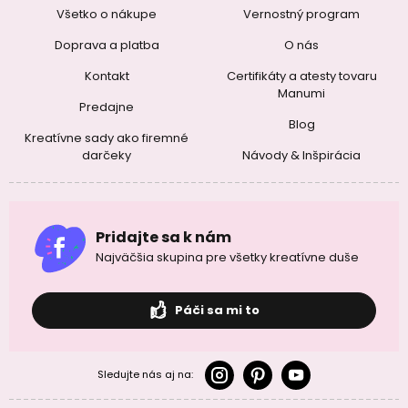
Všetko o nákupe
Vernostný program
Doprava a platba
O nás
Kontakt
Certifikáty a atesty tovaru
Manumi
Predajne
Blog
Kreatívne sady ako firemné
darčeky
Návody & Inšpirácia
Pridajte sa k nám
Najväčšia skupina pre všetky kreatívne duše
Páči sa mi to
Sledujte nás aj na: