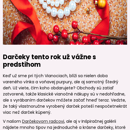
Darčeky tento rok už vážne s
predstihom
Keď už sme pri tých Vianociach, blíži sa nielen doba
vareného vínka a voňavej purpury, ale aj samotný Štedrý
deň. Už viete, čím koho obdarujete? Obchody sú zatiaľ
zatvorené, takže klasické vianočné nákupy sú v nedohľadne,
ale s vyrábaním darčekov môžete začať hneď teraz. Vedzte,
že taký vlastnoručne vyrobený darček poteší nespočetnekrát
viac než darček kúpený.
V našom
Darčekovom radcovi
, ale aj v Inšpiračnej galérii
nájdete mnoho tipov na jednoduché a krásne darčeky, ktoré