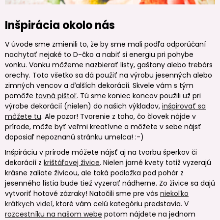
Inšpirácia okolo nás
V úvode sme zmienili to, že by sme mali podľa odporúčaní
nachytať nejaké to D-čko a nabiť si energiu pri pohybe
vonku. Vonku môžeme nazbierať listy, gaštany alebo trebárs
orechy. Toto všetko sa dá použiť na výrobu jesenných alebo
zimných vencov a ďalších dekorácií. Skvele vám s tým
pomôže
tavná pištoľ
. Tú sme koniec koncov použili už pri
výrobe dekorácií (nielen) do našich výkladov,
inšpirovať sa
môžete tu
. Ale pozor! Tvorenie z toho, čo človek nájde v
prírode, môže byť veľmi kreatívne a môžete v sebe nájsť
doposiaľ nepoznanú stránku umelca! :-)
Inšpiráciu v prírode môžete nájsť aj na tvorbu šperkov či
dekorácií z
krištáľovej živice
. Nielen jarné kvety totiž vyzerajú
krásne zaliate živicou, ale taká podložka pod pohár z
jesenného lístia bude tiež vyzerať nádherne. Zo živice sa dajú
vytvoriť hotové zázraky! Natočili sme pre vás
niekoľko
krátkych videí
, ktoré vám celú kategóriu predstavia. V
rozcestníku na našom webe
potom nájdete na jednom