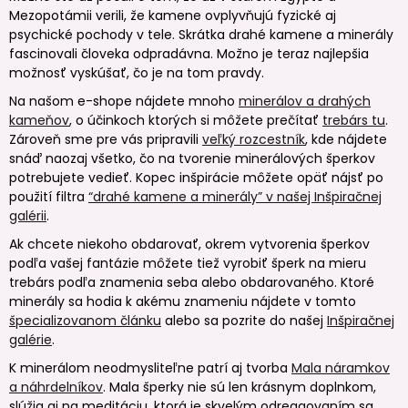
Mezopotámii verili, že kamene ovplyvňujú fyzické aj
psychické pochody v tele. Skrátka drahé kamene a minerály
fascinovali človeka odpradávna. Možno je teraz najlepšia
možnosť vyskúšať, čo je na tom pravdy.
Na našom e-shope nájdete mnoho
minerálov a drahých
kameňov
, o účinkoch ktorých si môžete prečítať
trebárs tu
.
Zároveň sme pre vás pripravili
veľký rozcestník
, kde nájdete
snáď naozaj všetko, čo na tvorenie minerálových šperkov
potrebujete vedieť. Kopec inšpirácie môžete opäť nájsť po
použití filtra
“drahé kamene a minerály” v našej Inšpiračnej
galérii
.
Ak chcete niekoho obdarovať, okrem vytvorenia šperkov
podľa vašej fantázie môžete tiež vyrobiť šperk na mieru
trebárs podľa znamenia seba alebo obdarovaného. Ktoré
minerály sa hodia k akému znameniu nájdete v tomto
špecializovanom článku
alebo sa pozrite do našej
Inšpiračnej
galérie
.
K minerálom neodmysliteľne patrí aj tvorba
Mala náramkov
a náhrdelníkov
. Mala šperky nie sú len krásnym doplnkom,
slúžia aj na meditáciu, ktorá je skvelým odreagovaním sa