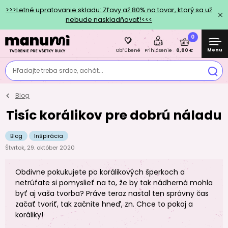
>>>Letné upratovanie skladu: Zľavy až 80% na tovar, ktorý sa už
nebude naskladňovať!<<<
0
Menu
0,00 €
Obľúbené
Prihlásenie
Hľadajte treba srdce, achát...
Blog
Tisíc korálikov pre dobrú náladu
Blog
Inšpirácia
Štvrtok, 29. október 2020
Obdivne pokukujete po korálikových šperkoch a
netrúfate si pomyslieť na to, že by tak nádherná mohla
byť aj vaša tvorba? Práve teraz nastal ten správny čas
začať tvoriť, tak začnite hneď, zn. Chce to pokoj a
koráliky!