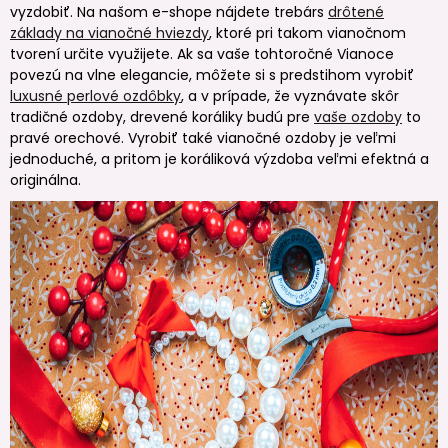
vyzdobiť. Na našom e-shope nájdete trebárs
drôtené
základy na vianočné hviezdy
, ktoré pri takom vianočnom
tvorení určite využijete. Ak sa vaše tohtoročné Vianoce
povezú na vlne elegancie, môžete si s predstihom vyrobiť
luxusné perlové ozdôbky
, a v prípade, že vyznávate skôr
tradičné ozdoby, drevené koráliky budú pre
vaše ozdoby
to
pravé orechové. Vyrobiť také vianočné ozdoby je veľmi
jednoduché, a pritom je koráliková výzdoba veľmi efektná a
originálna.