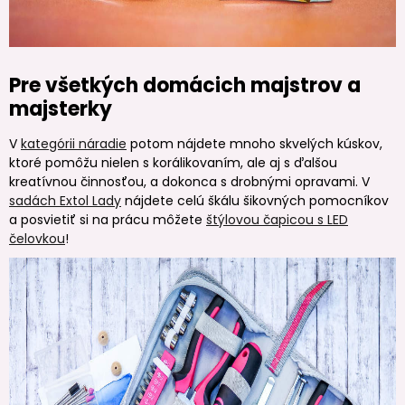
Pre všetkých domácich majstrov a
majsterky
V
kategórii náradie
potom nájdete mnoho skvelých kúskov,
ktoré pomôžu nielen s korálikovaním, ale aj s ďalšou
kreatívnou činnosťou, a dokonca s drobnými opravami. V
sadách Extol Lady
nájdete celú škálu šikovných pomocníkov
a posvietiť si na prácu môžete
štýlovou čapicou s LED
čelovkou
!