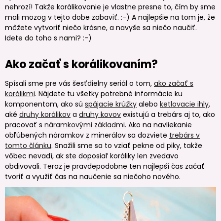
nehrozí! Takže korálikovanie je vlastne presne to, čím by sme
mali mozog v tejto dobe zabaviť. :-) A najlepšie na tom je, že
môžete vytvoriť niečo krásne, a navyše sa niečo naučiť.
Idete do toho s nami? :-)
Ako začať s korálikovaním?
Spísali sme pre vás šesťdielny seriál o tom,
ako začať s
korálikmi
. Nájdete tu všetky potrebné informácie ku
komponentom, ako sú
spájacie krúžky
alebo
ketlovacie ihly
,
aké
druhy korálikov
a
druhy kovov
existujú a trebárs aj to, ako
pracovať s
náramkovými základmi
. Ako na navliekanie
obľúbených náramkov z minerálov sa dozviete
trebárs v
tomto článku
. Snažili sme sa to vziať pekne od piky, takže
vôbec nevadí, ak ste doposiaľ koráliky len zvedavo
obdivovali. Teraz je pravdepodobne ten najlepší čas začať
tvoriť a využiť čas na naučenie sa niečoho nového.