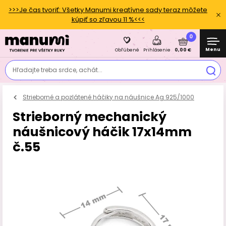
>>>Je čas tvoriť: Všetky Manumi kreatívne sady teraz môžete
kúpiť so zľavou 11 %<<<
0
Menu
0,00 €
Obľúbené
Prihlásenie
Hľadajte treba srdce, achát...
Strieborné a pozlátené háčiky na náušnice Ag 925/1000
Strieborný mechanický
náušnicový háčik 17x14mm
č.55