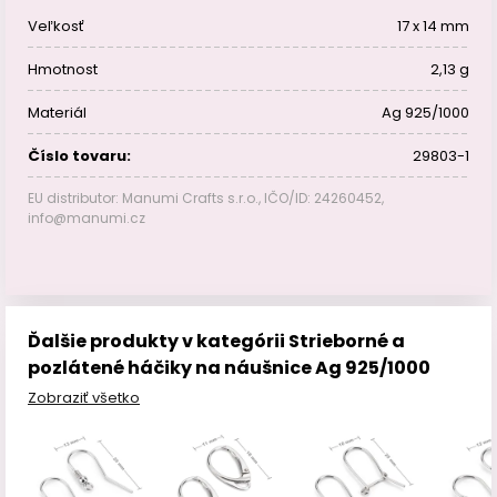
Veľkosť
17 x 14 mm
Hmotnost
2,13 g
Materiál
Ag 925/1000
Číslo tovaru:
29803-1
EU distributor: Manumi Crafts s.r.o., IČO/ID: 24260452,
info@manumi.cz
Ďalšie produkty v kategórii Strieborné a
pozlátené háčiky na náušnice Ag 925/1000
Zobraziť všetko