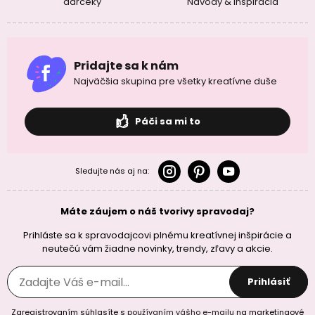
darčeky
Návody & Inšpirácia
Pridajte sa k nám
Najväčšia skupina pre všetky kreatívne duše
Páči sa mi to
Sledujte nás aj na:
Máte záujem o náš tvorivy spravodaj?
Prihláste sa k spravodajcovi plnému kreatívnej inšpirácie a
neutečú vám žiadne novinky, trendy, zľavy a akcie.
Prihlásiť
Zaregistrovaním súhlasíte s
používaním vášho e-mailu
na marketingové