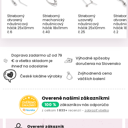
Strieborný
Strieborný
Strieborný
Striebor
otvorený
mechanický
uzavretý
otvoren
náušnicový
náušnicový
náušnicový
náušni
háčik 25x13mm
háčik 18x11mm
háčik 25x10mm
háčik 1
č.6
č.40
č.25
č.2
Doprava zadarmo už od 79
Výhodné spôsoby
€ a všetko skladom je
doručenia na Slovensko
ihneď na odoslanie
Zvýhodnená cena
České lokálne výrobky
väčších balení
Overené našimi zákazníkmi
100 %
zákazníkov nás odporúča
z celkom
1 833+
recenzií -
zobraziť všetko
Overený zákazník