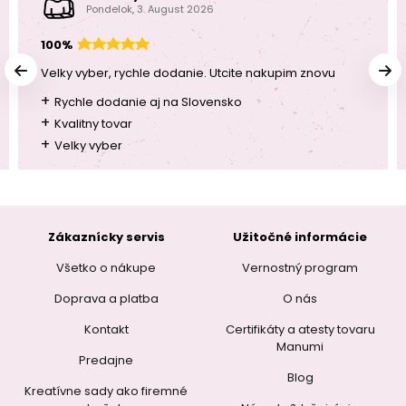
Pondelok, 3. August 2026
100%
Velky vyber, rychle dodanie. Utcite nakupim znovu
+
Rychle dodanie aj na Slovensko
+
Kvalitny tovar
+
Velky vyber
Zákaznícky servis
Užitočné informácie
Všetko o nákupe
Vernostný program
Doprava a platba
O nás
Kontakt
Certifikáty a atesty tovaru
Manumi
Predajne
Blog
Kreatívne sady ako firemné