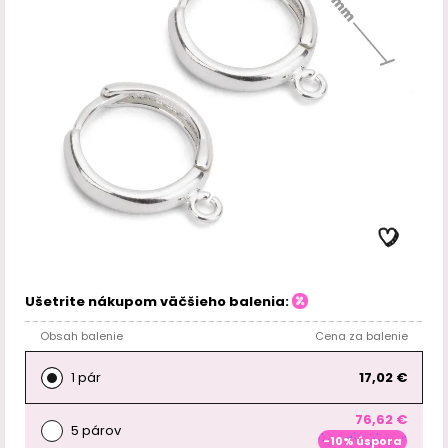
Ušetrite nákupom väčšieho balenia:
Obsah balenie
Cena za balenie
1 pár
17,02 €
76,62 €
5 párov
-10% úspora