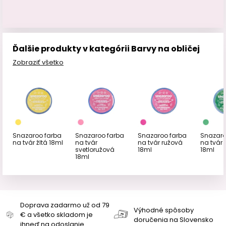
Ďalšie produkty v kategórii Barvy na obličej
Zobraziť všetko
Snazaroo farba
Snazaroo farba
Snazaroo farba
Snazaro
na tvár žltá 18ml
na tvár
na tvár ružová
na tvár 
svetloružová
18ml
18ml
18ml
Doprava zadarmo už od 79
Výhodné spôsoby
€ a všetko skladom je
doručenia na Slovensko
ihneď na odoslanie