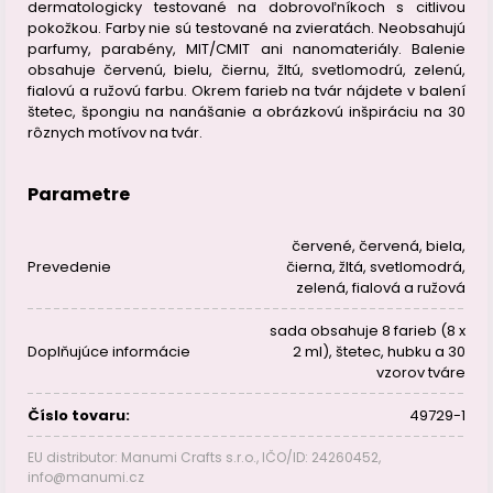
dermatologicky testované na dobrovoľníkoch s citlivou
pokožkou. Farby nie sú testované na zvieratách. Neobsahujú
parfumy, parabény, MIT/CMIT ani nanomateriály. Balenie
obsahuje červenú, bielu, čiernu, žltú, svetlomodrú, zelenú,
fialovú a ružovú farbu. Okrem farieb na tvár nájdete v balení
štetec, špongiu na nanášanie a obrázkovú inšpiráciu na 30
rôznych motívov na tvár.
Parametre
červené
,
červená, biela,
Prevedenie
čierna, žltá, svetlomodrá,
zelená, fialová a ružová
sada obsahuje 8 farieb (8 x
Doplňujúce informácie
2 ml), štetec, hubku a 30
vzorov tváre
Číslo tovaru:
49729-1
EU distributor: Manumi Crafts s.r.o., IČO/ID: 24260452,
info@manumi.cz