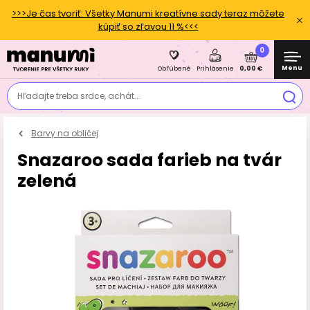
>>>Je čas tvoriť: Všetky Manumi kreatívne sady teraz môžete
kúpiť so zľavou 11 %<<<
0
Menu
0,00 €
Obľúbené
Prihlásenie
Hľadajte treba srdce, achát...
Barvy na obličej
Snazaroo sada farieb na tvár
zelená