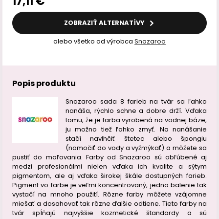
17,11 €
ZOBRAZIŤ ALTERNATÍVY
alebo všetko od výrobca
Snazaroo
Popis produktu
Snazaroo sada 8 farieb na tvár sa ľahko
nanáša, rýchlo schne a dobre drží. Vďaka
tomu, že je farba vyrobená na vodnej báze,
ju možno tiež ľahko zmyť. Na nanášanie
stačí navlhčiť štetec alebo špongiu
(namočiť do vody a vyžmýkať) a môžete sa
pustiť do maľovania. Farby od Snazaroo sú obľúbené aj
medzi profesionálmi nielen vďaka ich kvalite a sýtym
pigmentom, ale aj vďaka širokej škále dostupných farieb.
Pigment vo farbe je veľmi koncentrovaný, jedno balenie tak
vystačí na mnoho použití. Rôzne farby môžete vzájomne
miešať a dosahovať tak rôzne ďalšie odtiene. Tieto farby na
tvár spĺňajú najvyššie kozmetické štandardy a sú