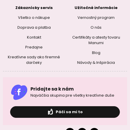
Zákaznícky servis
Užitočné informácie
Všetko o nákupe
Vernostný program
Doprava a platba
O nás
Kontakt
Certifikáty a atesty tovaru
Manumi
Predajne
Blog
Kreatívne sady ako firemné
darčeky
Návody & Inšpirácia
Pridajte sa k nám
Najväčšia skupina pre všetky kreatívne duše
Páči sa mi to