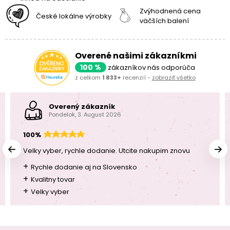
Zvýhodnená cena
České lokálne výrobky
väčších balení
Overené našimi zákazníkmi
100 %
zákazníkov nás odporúča
z celkom
1 833+
recenzií -
zobraziť všetko
Overený zákazník
Pondelok, 3. August 2026
100%
Velky vyber, rychle dodanie. Utcite nakupim znovu
+
Rychle dodanie aj na Slovensko
+
Kvalitny tovar
+
Velky vyber