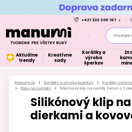
+421 222 205 167
Hľadajte 
Koráliky a
Dr
Aktuálne
Kreatívne
výroba
kame
trendy
sady
šperkov
mine
Manumi.sk
Koráliky a výroba šperkov
Koráliky a kom
Klipy na cumlíky
Silikónový klip na cumlík 34mm s 3 d
Silikónový klip n
dierkami a kovov