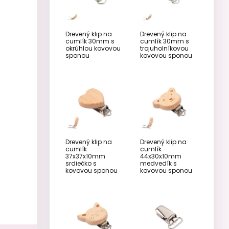
Drevený klip na
Drevený klip na
cumlík 30mm s
cumlík 30mm s
okrúhlou kovovou
trojuholníkovou
sponou
kovovou sponou
Drevený klip na
Drevený klip na
cumlík
cumlík
37x37x10mm
44x30x10mm
srdiečko s
medvedík s
kovovou sponou
kovovou sponou