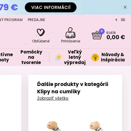
NÝ PROGRAM
PREDAJNE
SK
CZ
0
Košík
0,00 €
Obľúbené
Prihlásenie
Pomôcky
Veľký
tívne
Návody &
na
letný
oty
Inšpirácia
tvorenie
výpredaj
Ďalšie produkty v kategórii
Klipy na cumlíky
Zobraziť všetko