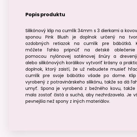
Popis produktu
Silikónový klip na cumlík 34mm s 3 dierkami a kovo
sponou Pink Blush je doplnok určený na tvo
ozdobných retiazok na cumlík pre bábätká. K
môžete ľahko pripnúť na detské oblečeni
pomocou nylónovej saténovej šnúry a dreven
alebo silikónových korálikov vytvoriť krásny a prakti
doplnok, ktorý zaistí, že už nebudete musieť hľa
cumlík pre svoje bábätko všade po dome. Klip
vyrobený z potravinárskeho silikónu, takže sa dá ľa
umyť. Spona je vyrobená z bežného kovu, takže
mala zostať čistá a suchá, aby nezhrdzavela. Je v
pevnejšia než spony z iných materiálov.