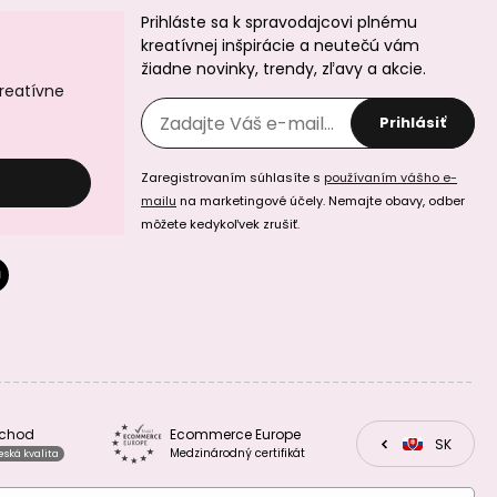
Prihláste sa k spravodajcovi plnému
Plastový klip na
Plastový klip na
cumlík
cumlík
kreatívnej inšpirácie a neutečú vám
37x16x9mm
37x16x9mm
žiadne novinky, trendy, zľavy a akcie.
Admiral Blue
Lavender Violet
kreatívne
Prihlásiť
Zaregistrovaním súhlasíte s
používaním vášho e-
mailu
na marketingové účely. Nemajte obavy, odber
môžete kedykoľvek zrušiť.
Plastový klip na
Plastový klip na
cumlík
cumlík
37x16x9mm Dark
37x16x9mm
Orchid
Coconut Brown
bchod
Ecommerce Europe
CZ
SK
EU
Medzinárodný certifikát
eská kvalita
Plastový klip na
Plastový klip na