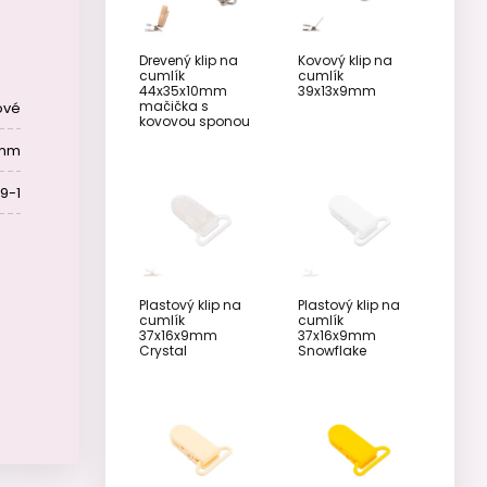
Drevený klip na
Kovový klip na
cumlík
cumlík
44x35x10mm
39x13x9mm
mačička s
ové
kovovou sponou
 mm
9-1
Plastový klip na
Plastový klip na
cumlík
cumlík
37x16x9mm
37x16x9mm
Crystal
Snowflake