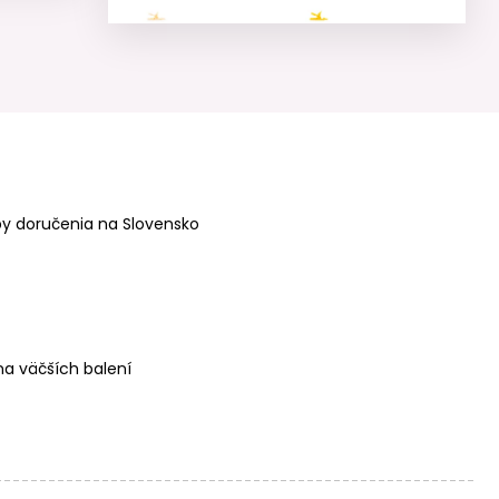
Plastový klip na
Plastový klip na
cumlík
cumlík
37x16x9mm
37x16x9mm
Champagne
Sunset Orange
White
y doručenia na Slovensko
Plastový klip na
Plastový klip na
cumlík
cumlík
37x16x9mm Rose
37x16x9mm
Pink
Cheeky Red
a väčších balení