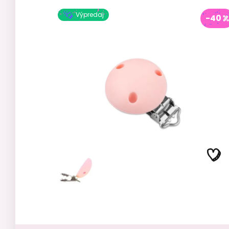
Výpredaj
-40