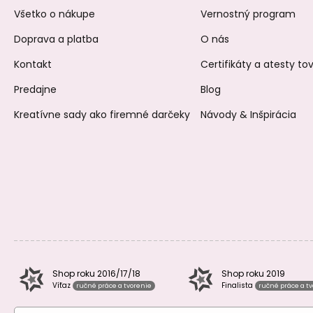
Všetko o nákupe
Vernostný program
Doprava a platba
O nás
Kontakt
Certifikáty a atesty t
Predajne
Blog
Kreatívne sady ako firemné darčeky
Návody & Inšpirácia
Shop roku 2016/17/18
Shop roku 2019
Víťaz
Finalista
ručné práce a tvorenie
ručné práce a t