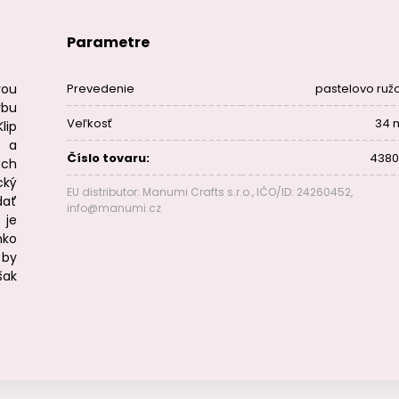
Parametre
vou
Prevedenie
pastelovo ruž
rbu
Veľkosť
34
lip
e a
Číslo tovaru:
4380
ých
cký
EU distributor: Manumi Crafts s.r.o., IČO/ID: 24260452,
dať
info@manumi.cz
 je
hko
 by
šak