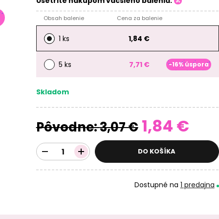
Ušetrite nákupom väčšieho balenia:
Obsah balenie
Cena za balenie
1 ks
1,84 €
5 ks
7,71 €
-16% úspora
Skladom
1,84 €
Pôvodne:
3,07 €
DO KOŠÍKA
Dostupné na
1 predajna