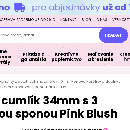
DOPRAVA ZADARMO UŽ OD 79 €
KONTAKT
BLOG
O NÁS
VERNOST
treba srdce, achát...
HĽADAŤ
ahé
Priadza a
Kreatívne
Maľovanie
Krea
ne a
galantéria
papiernictvo
a kreslenie
hm
rály
ponenty z ostatných materiálov
Silikonové koráliky a doplnky
ierkami a kovovou sponou Pink Blush
a cumlík 34mm s 3
ou sponou Pink Blush