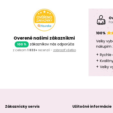
O
Po
100%
Overené našimi zákazníkmi
Velky vyb
zákazníkov nás odporúča
100 %
nakupim 
z celkom
1 833+
recenzií -
zobraziť všetko
+
Rychle 
+
Kvalitn
+
Velky v
Zákaznícky servis
Užitočné informácie