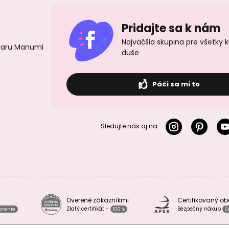
Pridajte sa k nám
Najväčšia skupina pre všetky 
ovaru Manumi
duše
Páči sa mi to
Sledujte nás aj na:
Overené zákazníkmi
Certifikovaný o
Zlatý certifikát -
Bezpečný nákup
vorenie
100 %
Č