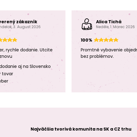
verený zákazník
Alica Tichá
ndelok, 3. August 2026
Neděle, 1. Marec 2026
100%
er, rychle dodanie. Utcite
Promtné vybavenie objed
znovu
bez problémov.
dodanie aj na Slovensko
y tovar
yber
Najväčšia tvorivá komunita na SK a CZ trhu