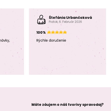
Plastový klip na
Plastový klip na
cumlík
cumlík
37x16x9mm
37x16x9mm Azure
Štefánia Urbančoková
Medium Sea
Blue
Piatok, 6. Február 2026
Green
100%
návky,
Rýchle doručenie
Plastový klip na
Plastový klip na
cumlík
cumlík
37x16x9mm Pastel
37x16x9mm Deep
Blue
Blue
Máte záujem o náš tvorivy spravodaj?