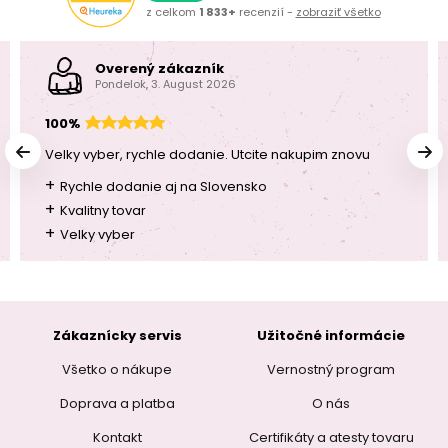
z celkom
1 833+
recenzií -
zobraziť všetko
Overený zákazník
Pondelok, 3. August 2026
100%
Velky vyber, rychle dodanie. Utcite nakupim znovu
+
Rychle dodanie aj na Slovensko
+
Kvalitny tovar
+
Velky vyber
Zákaznícky servis
Užitočné informácie
Všetko o nákupe
Vernostný program
Doprava a platba
O nás
Kontakt
Certifikáty a atesty tovaru