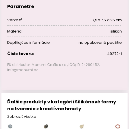
Parametre
Veľkosť
7,5 x 7,5 x 6,5 cm
Materiál
silikon
Doplňujúce informácie
na opakované použitie
Číslo tovaru:
49272-1
EU distributor: Manumi Crafts s.r.o., IČO/ID: 24260452,
info@manumi.cz
Ďalšie produkty v kategórii Silikónové formy
na tvorenie z kreatívne hmoty
Zobraziť všetko