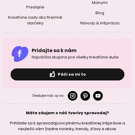
Manumi
Predajne
Blog
Kreatívne sady ako firemné
darčeky
Návody & Inšpirácia
Pridajte sa k nám
Najväčšia skupina pre všetky kreatívne duše
Páči sa mi to
Sledujte nás aj na:
Máte záujem o náš tvorivy spravodaj?
Prihláste sa k spravodajcovi plnému kreatívnej inšpirácie a
neutečú vám žiadne novinky, trendy, zľavy a akcie.