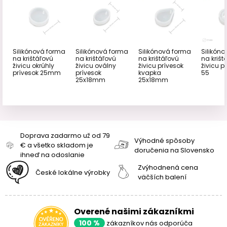
Silikónová forma
Silikónová forma
Silikónová forma
Silikón
na krištáľovú
na krištáľovú
na krištáľovú
na krišt
živicu okrúhly
živicu oválny
živicu prívesok
živicu pr
prívesok 25mm
prívesok
kvapka
55
25x18mm
25x18mm
Doprava zadarmo už od 79
Výhodné spôsoby
€ a všetko skladom je
doručenia na Slovensko
ihneď na odoslanie
Zvýhodnená cena
České lokálne výrobky
väčších balení
Overené našimi zákazníkmi
100 %
zákazníkov nás odporúča