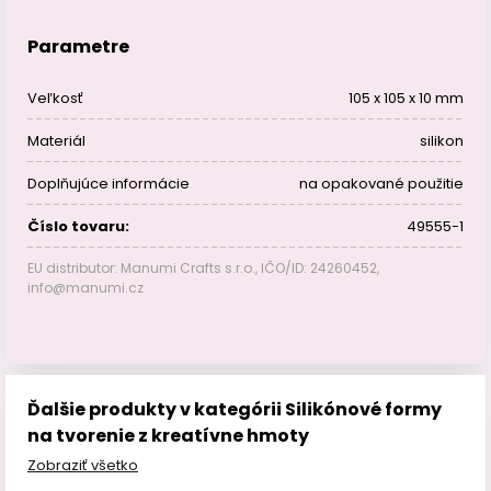
Parametre
Veľkosť
105 x 105 x 10 mm
Materiál
silikon
Doplňujúce informácie
na opakované použitie
Číslo tovaru:
49555-1
EU distributor: Manumi Crafts s.r.o., IČO/ID: 24260452,
info@manumi.cz
Ďalšie produkty v kategórii Silikónové formy
na tvorenie z kreatívne hmoty
Zobraziť všetko