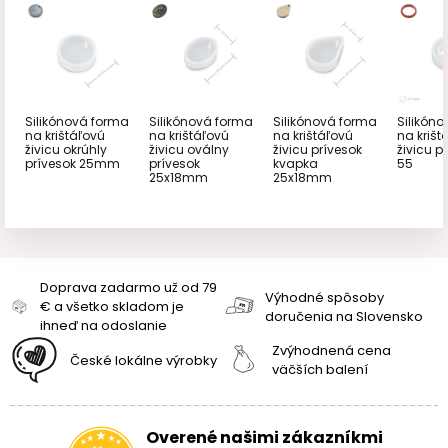
Silikónová forma
Silikónová forma
Silikónová forma
Silikón
na krištáľovú
na krištáľovú
na krištáľovú
na krišt
živicu okrúhly
živicu oválny
živicu prívesok
živicu pr
prívesok 25mm
prívesok
kvapka
55
25x18mm
25x18mm
Doprava zadarmo už od 79
Výhodné spôsoby
€ a všetko skladom je
doručenia na Slovensko
ihneď na odoslanie
Zvýhodnená cena
České lokálne výrobky
väčších balení
Overené našimi zákazníkmi