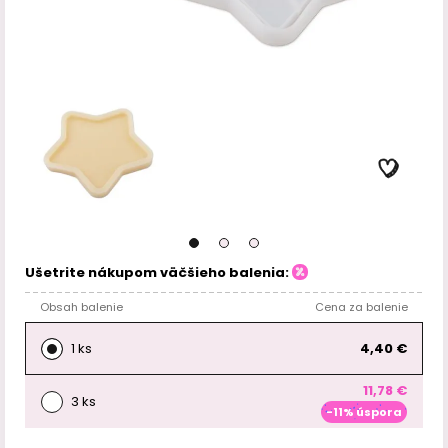
Ušetrite nákupom väčšieho balenia:
Obsah balenie
Cena za balenie
1 ks
4,40 €
11,78 €
3 ks
-11% úspora