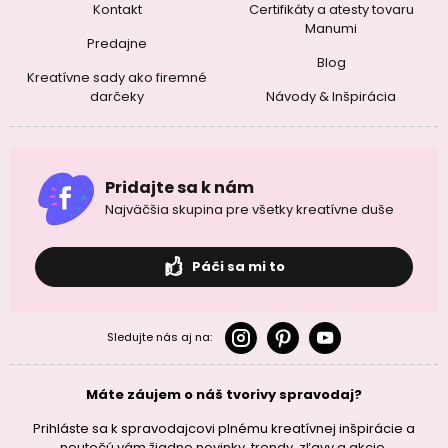
Kontakt
Certifikáty a atesty tovaru
Manumi
Predajne
Blog
Kreatívne sady ako firemné
darčeky
Návody & Inšpirácia
Pridajte sa k nám
Najväčšia skupina pre všetky kreatívne duše
Páči sa mi to
Sledujte nás aj na:
Máte záujem o náš tvorivy spravodaj?
Prihláste sa k spravodajcovi plnému kreatívnej inšpirácie a
neutečú vám žiadne novinky, trendy, zľavy a akcie.