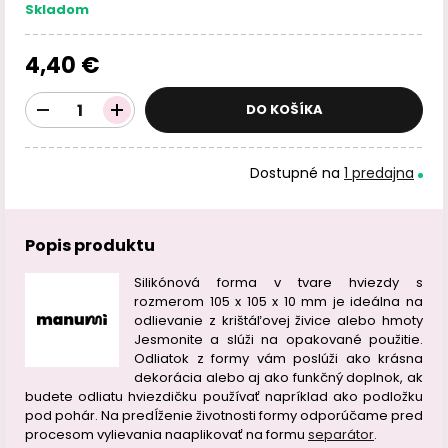
Skladom
4,40 €
DO KOŠÍKA
Dostupné na
1 predajna
Popis produktu
Silikónová forma v tvare hviezdy s
rozmerom 105 x 105 x 10 mm je ideálna na
odlievanie z krištáľovej živice alebo hmoty
Jesmonite a slúži na opakované použitie.
Odliatok z formy vám poslúži ako krásna
dekorácia alebo aj ako funkčný doplnok, ak
budete odliatu hviezdičku používať napríklad ako podložku
pod pohár. Na predĺženie životnosti formy odporúčame pred
procesom vylievania naaplikovať na formu
separátor
.