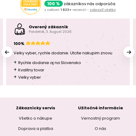
100 %
zákazníkov nás odporúča
z celkom
1 833+
recenzií -
zobraziť všetko
Overený zákazník
Pondelok, 3. August 2026
100%
Velky vyber, rychle dodanie. Utcite nakupim znovu
+
Rychle dodanie aj na Slovensko
+
Kvalitny tovar
+
Velky vyber
Zákaznícky servis
Užitočné informácie
Všetko o nákupe
Vernostný program
Doprava a platba
O nás