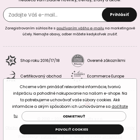
Prihlásiť
Zaregistrovaním súhlasíte s
používaním vášho e-mailu
na marketingové
účely. Nemajte obavy, odber môžete kedykoľvek zrušiť.
Shop roku 2016/17/18
Overené zákazníkmi
Certifikovaný obchod
Ecommerce Europe
Chceme vám prinášať relevantné informácie, tvorivú
inšpiráciu a pohodlné nakupovanie na našom e-shope. Na
to potrebujeme uchovávať vaše súbory cookies. Aké
Prepnúť verziu:
CZ
SK
EU
RO
informácie a akým spôsobom ich uchovávame sa
dočítate
tu
.
ODMIETNUŤ
© 2010 – 2026 Manumi Crafts s.r.o.
Obchodné podmienky
|
Podmienky ochrany osobných údajov
POVOLIŤ COOKIES
Webdesign
valas.cz
|
E-shop vytvorila
Simplia.cz