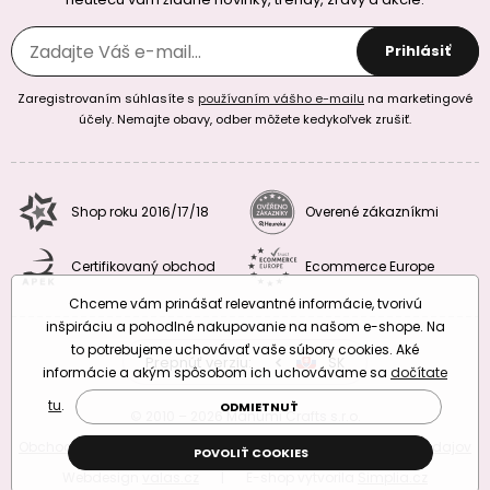
Prihlásiť
Zaregistrovaním súhlasíte s
používaním vášho e-mailu
na marketingové
účely. Nemajte obavy, odber môžete kedykoľvek zrušiť.
Shop roku 2016/17/18
Overené zákazníkmi
Certifikovaný obchod
Ecommerce Europe
Chceme vám prinášať relevantné informácie, tvorivú
inšpiráciu a pohodlné nakupovanie na našom e-shope. Na
to potrebujeme uchovávať vaše súbory cookies. Aké
Prepnúť verziu:
CZ
SK
EU
RO
informácie a akým spôsobom ich uchovávame sa
dočítate
tu
.
ODMIETNUŤ
© 2010 – 2026 Manumi Crafts s.r.o.
Obchodné podmienky
|
Podmienky ochrany osobných údajov
POVOLIŤ COOKIES
Webdesign
valas.cz
|
E-shop vytvorila
Simplia.cz