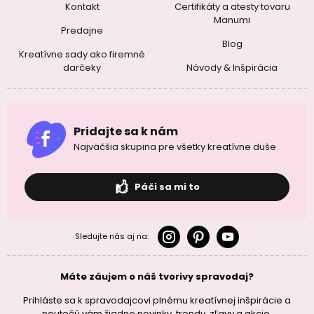
Kontakt
Certifikáty a atesty tovaru
Manumi
Predajne
Blog
Kreatívne sady ako firemné
darčeky
Návody & Inšpirácia
Pridajte sa k nám
Najväčšia skupina pre všetky kreatívne duše
Páči sa mi to
Sledujte nás aj na:
Máte záujem o náš tvorivy spravodaj?
Prihláste sa k spravodajcovi plnému kreatívnej inšpirácie a
neutečú vám žiadne novinky, trendy, zľavy a akcie.