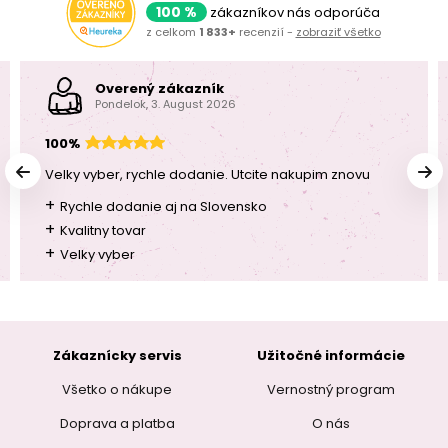
100 %
zákazníkov nás odporúča
z celkom
1 833+
recenzií -
zobraziť všetko
Overený zákazník
Pondelok, 3. August 2026
100%
Velky vyber, rychle dodanie. Utcite nakupim znovu
+
Rychle dodanie aj na Slovensko
+
Kvalitny tovar
+
Velky vyber
Zákaznícky servis
Užitočné informácie
Všetko o nákupe
Vernostný program
Doprava a platba
O nás