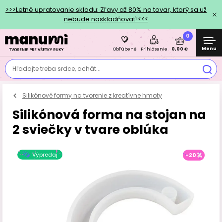
>>>Letné upratovanie skladu: Zľavy až 80% na tovar, ktorý sa už
nebude naskladňovať!<<<
0
Menu
0,00 €
Obľúbené
Prihlásenie
Hľadajte treba srdce, achát...
Silikónové formy na tvorenie z kreatívne hmoty
Silikónová forma na stojan na
2 sviečky v tvare oblúka
Výpredaj
-20