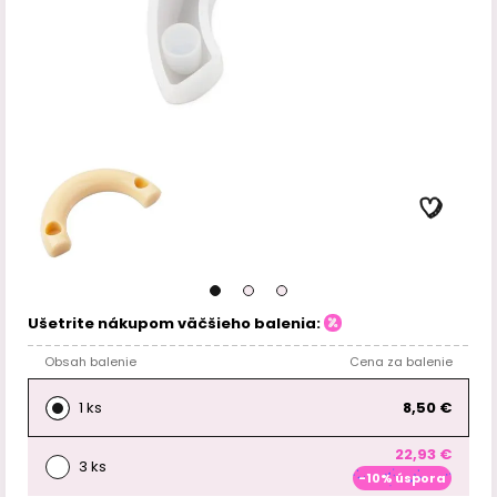
Ušetrite nákupom väčšieho balenia:
Obsah balenie
Cena za balenie
1 ks
8,50 €
22,93 €
3 ks
-10% úspora