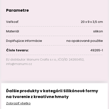
Parametre
Veľkosť
20 x 9 x 3,5 cm
Materiál
silikon
Doplňujúce informácie
na opakované použitie
Číslo tovaru:
49265-1
EU distributor: Manumi Crafts s.r.o., IČO/ID: 24260452,
info@manumi.cz
Ďalšie produkty v kategórii Silikónové formy
na tvorenie z kreatívne hmoty
Zobraziť všetko