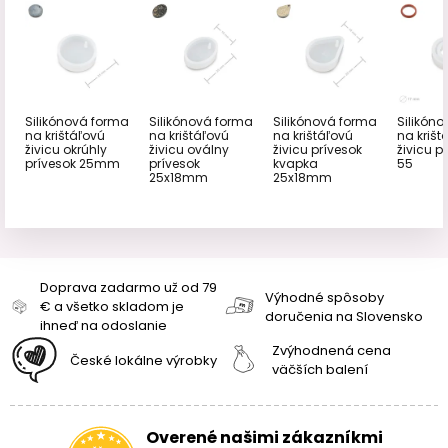
Silikónová forma
Silikónová forma
Silikónová forma
Silikón
na krištáľovú
na krištáľovú
na krištáľovú
na krišt
živicu okrúhly
živicu oválny
živicu prívesok
živicu pr
prívesok 25mm
prívesok
kvapka
55
25x18mm
25x18mm
Doprava zadarmo už od 79
Výhodné spôsoby
€ a všetko skladom je
doručenia na Slovensko
ihneď na odoslanie
Zvýhodnená cena
České lokálne výrobky
väčších balení
Overené našimi zákazníkmi