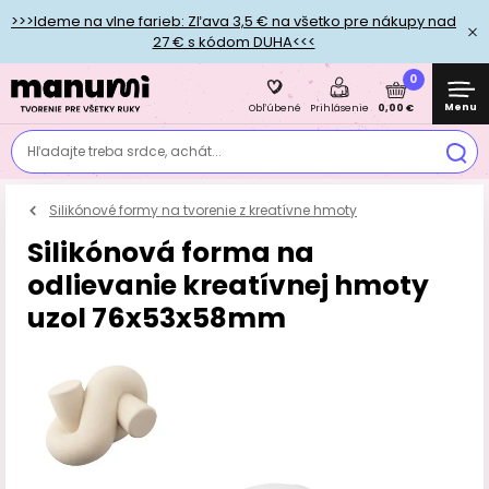
>>>Ideme na vlne farieb: Zľava 3,5 € na všetko pre nákupy nad
27 € s kódom DUHA<<<
0
Menu
0,00 €
Obľúbené
Prihlásenie
Hľadajte treba srdce, achát...
Silikónové formy na tvorenie z kreatívne hmoty
Silikónová forma na
odlievanie kreatívnej hmoty
uzol 76x53x58mm