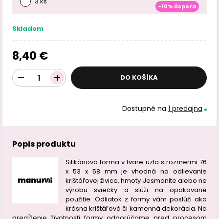
3 ks
-10% úspora
Skladom
8,40 €
DO KOŠÍKA
Dostupné na
1 predajna
Popis produktu
Silikónová forma v tvare uzla s rozmermi 76
x 53 x 58 mm je vhodná na odlievanie
krištáľovej živice, hmoty Jesmonite alebo ne
výrobu sviečky a slúži na opakované
použitie. Odliatok z formy vám poslúži ako
krásna krištáľová či kamenná dekorácia. Na
predĺženie životnosti formy odporúčame pred procesom