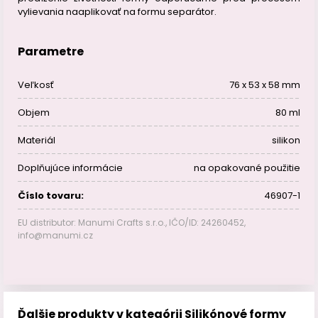
vylievania naaplikovať na formu separátor.
Parametre
Veľkosť
76 x 53 x 58 mm
Objem
80 ml
Materiál
silikon
Doplňujúce informácie
na opakované použitie
Číslo tovaru:
46907-1
EU distributor: Manumi Crafts s.r.o., IČO/ID: 24260452,
info@manumi.cz
Ďalšie produkty v kategórii Silikónové formy