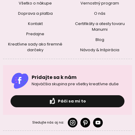
Všetko o nákupe
Vernostný program
Doprava a platba
O nás
Kontakt
Certifikáty a atesty tovaru
Manumi
Predajne
Blog
Kreatívne sady ako firemné
darčeky
Návody & Inšpirácia
Pridajte sa k nám
Najväčšia skupina pre všetky kreatívne duše
Páči sa mi to
Sledujte nás aj na: