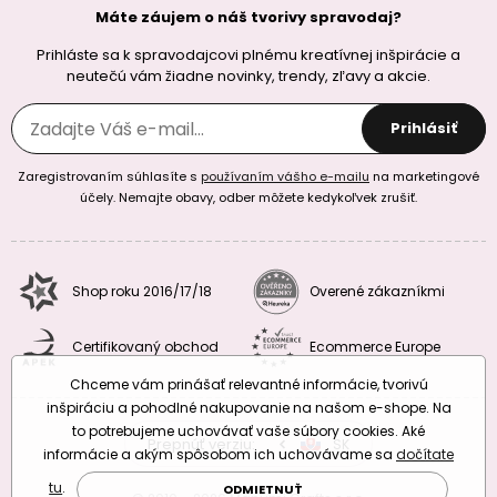
Máte záujem o náš tvorivy spravodaj?
Prihláste sa k spravodajcovi plnému kreatívnej inšpirácie a
neutečú vám žiadne novinky, trendy, zľavy a akcie.
Prihlásiť
Zaregistrovaním súhlasíte s
používaním vášho e-mailu
na marketingové
účely. Nemajte obavy, odber môžete kedykoľvek zrušiť.
Shop roku 2016/17/18
Overené zákazníkmi
Certifikovaný obchod
Ecommerce Europe
Chceme vám prinášať relevantné informácie, tvorivú
inšpiráciu a pohodlné nakupovanie na našom e-shope. Na
to potrebujeme uchovávať vaše súbory cookies. Aké
Prepnúť verziu:
CZ
SK
EU
RO
informácie a akým spôsobom ich uchovávame sa
dočítate
tu
.
ODMIETNUŤ