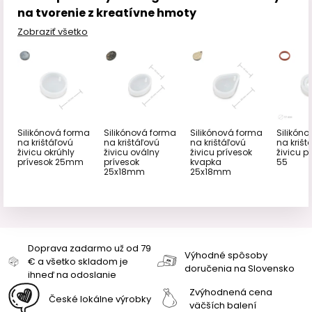
na tvorenie z kreatívne hmoty
Zobraziť všetko
Silikónová forma
Silikónová forma
Silikónová forma
Silikón
na krištáľovú
na krištáľovú
na krištáľovú
na krišt
živicu okrúhly
živicu oválny
živicu prívesok
živicu pr
prívesok 25mm
prívesok
kvapka
55
25x18mm
25x18mm
Doprava zadarmo už od 79
Výhodné spôsoby
€ a všetko skladom je
doručenia na Slovensko
ihneď na odoslanie
Zvýhodnená cena
České lokálne výrobky
väčších balení