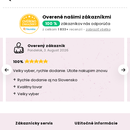
Overené našimi zákazníkmi
100 %
zákazníkov nás odporúča
z celkom
1 833+
recenzií -
zobraziť všetko
Overený zákazník
Pondelok, 3. August 2026
100%
Velky vyber, rychle dodanie. Utcite nakupim znovu
+
Rychle dodanie aj na Slovensko
+
Kvalitny tovar
+
Velky vyber
Zákaznícky servis
Užitočné informácie