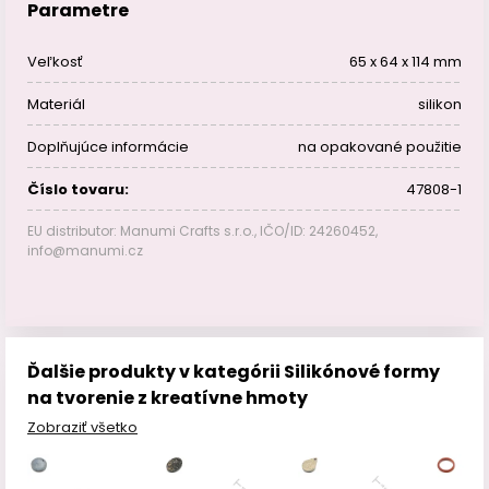
Parametre
Veľkosť
65 x 64 x 114 mm
Materiál
silikon
Doplňujúce informácie
na opakované použitie
Číslo tovaru:
47808-1
EU distributor: Manumi Crafts s.r.o., IČO/ID: 24260452,
info@manumi.cz
Ďalšie produkty v kategórii Silikónové formy
na tvorenie z kreatívne hmoty
Zobraziť všetko