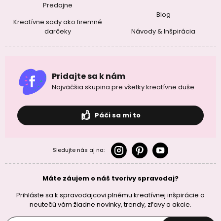
Predajne
Blog
Kreatívne sady ako firemné
darčeky
Návody & Inšpirácia
Pridajte sa k nám
Najväčšia skupina pre všetky kreatívne duše
Páči sa mi to
Sledujte nás aj na:
Máte záujem o náš tvorivy spravodaj?
Prihláste sa k spravodajcovi plnému kreatívnej inšpirácie a
neutečú vám žiadne novinky, trendy, zľavy a akcie.