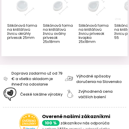
Silikónová forma
Silikónová forma
Silikónová forma
Silikón
na krištáľovú
na krištáľovú
na krištáľovú
na krišt
živicu okrúhly
živicu oválny
živicu prívesok
živicu pr
prívesok 25mm
prívesok
kvapka
55
25x18mm
25x18mm
Doprava zadarmo už od 79
Výhodné spôsoby
€ a všetko skladom je
doručenia na Slovensko
ihneď na odoslanie
Zvýhodnená cena
České lokálne výrobky
väčších balení
Overené našimi zákazníkmi
100 %
zákazníkov nás odporúča
z celkom
1 833+
recenzií -
zobraziť všetko