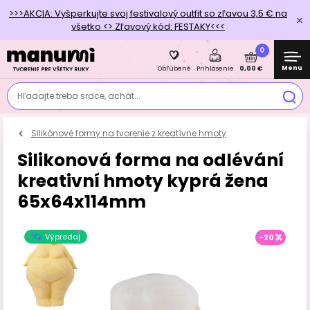
>>>AKCIA: Vyšperkujte svoj festivalový outfit so zľavou 3,5 € na
všetko <> Zľavový kód: FESTAKY<<<
0
Menu
0,00 €
Obľúbené
Prihlásenie
Hľadajte treba srdce, achát...
Silikónové formy na tvorenie z kreatívne hmoty
Silikonová forma na odlévání
kreativní hmoty kyprá žena
65x64x114mm
Výpredaj
-20