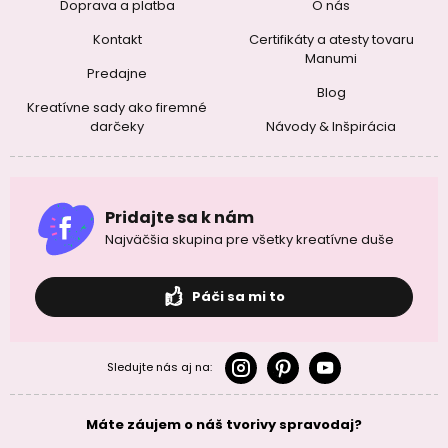
Doprava a platba
O nás
Kontakt
Certifikáty a atesty tovaru
Manumi
Predajne
Blog
Kreatívne sady ako firemné
darčeky
Návody & Inšpirácia
Pridajte sa k nám
Najväčšia skupina pre všetky kreatívne duše
Páči sa mi to
Sledujte nás aj na:
Máte záujem o náš tvorivy spravodaj?