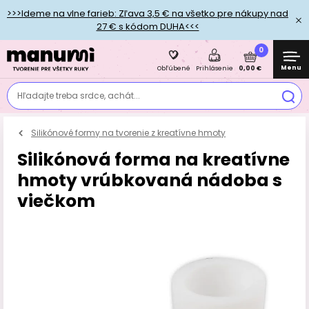
>>>Ideme na vlne farieb: Zľava 3,5 € na všetko pre nákupy nad
27 € s kódom DUHA<<<
0
Menu
0,00 €
Obľúbené
Prihlásenie
Hľadajte treba srdce, achát...
Silikónové formy na tvorenie z kreatívne hmoty
Silikónová forma na kreatívne
hmoty vrúbkovaná nádoba s
viečkom