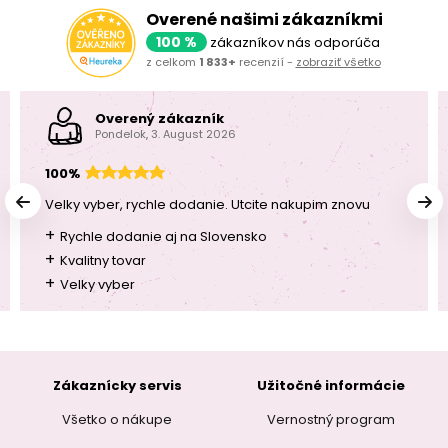
Overené našimi zákazníkmi
100 %
zákazníkov nás odporúča
z celkom
1 833+
recenzií -
zobraziť všetko
Overený zákazník
Pondelok, 3. August 2026
100%
Velky vyber, rychle dodanie. Utcite nakupim znovu
+
Rychle dodanie aj na Slovensko
+
Kvalitny tovar
+
Velky vyber
Zákaznícky servis
Užitočné informácie
Všetko o nákupe
Vernostný program