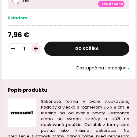
3 ks
-11% úspora
Skladom
7,96 €
DO KOŠÍKA
Dostupné na
1 predajna
Popis produktu
Silikónová forma v tvare vrúbkovanej
nádoby a viečka s rozmerom 7,6 x 8 cm je
ideálna na odlievanie hmoty Jesmonite
alebo na výrobu sviečky a slúži na
opakované použitie. Odliatok z formy vám
poslúži ako krásna dekorácia. Na
predĺženie životnosti formy odporúčame pred procesom