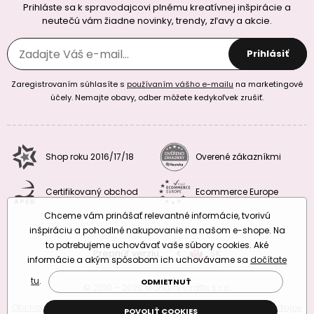
Prihláste sa k spravodajcovi plnému kreatívnej inšpirácie a
neutečú vám žiadne novinky, trendy, zľavy a akcie.
Prihlásiť
Zaregistrovaním súhlasíte s
používaním vášho e-mailu
na marketingové
účely. Nemajte obavy, odber môžete kedykoľvek zrušiť.
Shop roku 2016/17/18
Overené zákazníkmi
Certifikovaný obchod
Ecommerce Europe
Chceme vám prinášať relevantné informácie, tvorivú
inšpiráciu a pohodlné nakupovanie na našom e-shope. Na
to potrebujeme uchovávať vaše súbory cookies. Aké
Prepnúť verziu:
CZ
SK
EU
RO
informácie a akým spôsobom ich uchovávame sa
dočítate
tu
.
ODMIETNUŤ
© 2010 – 2026 Manumi Crafts s.r.o.
Obchodné podmienky
|
Podmienky ochrany osobných údajov
POVOLIŤ COOKIES