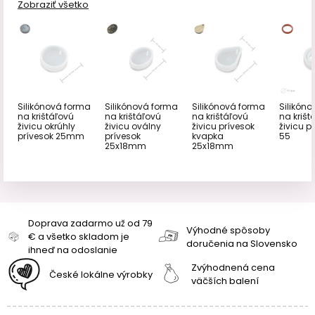
Zobraziť všetko
Silikónová forma
Silikónová forma
Silikónová forma
Silikón
na krištáľovú
na krištáľovú
na krištáľovú
na krišt
živicu okrúhly
živicu oválny
živicu prívesok
živicu pr
prívesok 25mm
prívesok
kvapka
55
25x18mm
25x18mm
Doprava zadarmo už od 79
Výhodné spôsoby
€ a všetko skladom je
doručenia na Slovensko
ihneď na odoslanie
Zvýhodnená cena
České lokálne výrobky
väčších balení