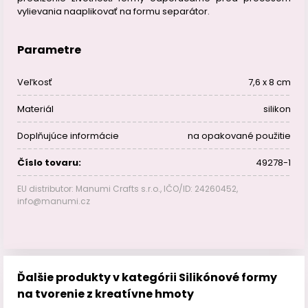
vylievania naaplikovať na formu separátor.
Parametre
Veľkosť
7,6 x 8 cm
Materiál
silikon
Doplňujúce informácie
na opakované použitie
Číslo tovaru:
49278-1
EU distributor: Manumi Crafts s.r.o., IČO/ID: 24260452,
info@manumi.cz
Ďalšie produkty v kategórii Silikónové formy
na tvorenie z kreatívne hmoty