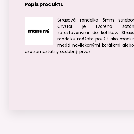
Popis produktu
Štrasová rondelka 5mm striebo
Crystal je tvorená šatón
zafastovanými do kotlíkov. Štras
rondelku môžete použiť ako medzid
medzi navliekanými korálikmi alebo
ako samostatný ozdobný prvok.