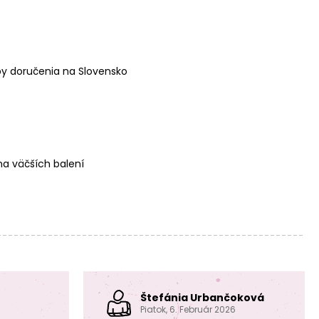
y doručenia na Slovensko
Štrasová rondelka
Štrasová rondelka
8mm strieborná
6mm strieborná
Light Rose
Light Siam
a väčších balení
Štrasová rondelka
Štrasová rondelka
8mm strieborná
6mm strieborná
Light Siam
Blue Zircon
Štefánia Urbančoková
Piatok, 6. Február 2026