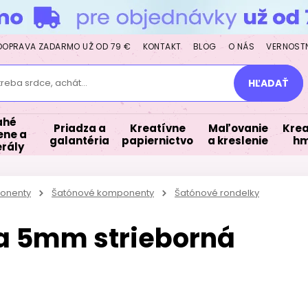
DOPRAVA ZADARMO UŽ OD 79 €
KONTAKT
BLOG
O NÁS
VERNOST
treba srdce, achát...
HĽADAŤ
ahé
Priadza a
Kreatívne
Maľovanie
Krea
ne a
galantéria
papiernictvo
a kreslenie
hm
rály
ponenty
Šatónové komponenty
Šatónové rondelky
a 5mm strieborná