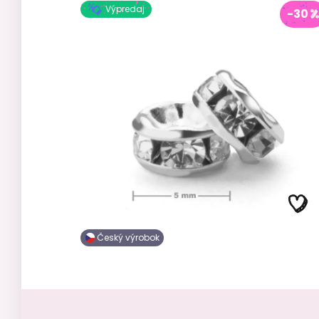
Výpredaj
-30
Český výrobok