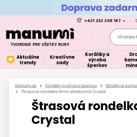
+421 222 205 167
Hľadajte 
Koráliky a
Dr
Aktuálne
Kreatívne
výroba
kame
trendy
sady
šperkov
mine
Manumi.sk
Koráliky a výroba šperkov
Bižutérne kom
Štrasová rondelka 5mm strieborná Crystal
Štrasová rondelk
Crystal