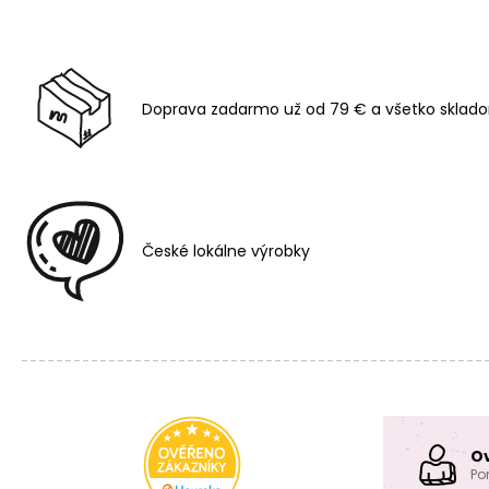
Doprava zadarmo už od 79 € a všetko sklado
České lokálne výrobky
O
Po