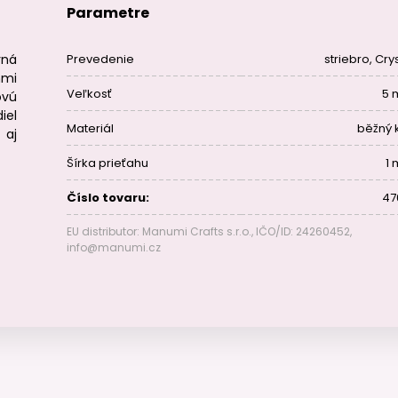
Parametre
rná
Prevedenie
striebro, Cry
mi
Veľkosť
5
ovú
iel
Materiál
běžný 
 aj
Šírka prieťahu
1
Číslo tovaru:
47
EU distributor: Manumi Crafts s.r.o., IČO/ID: 24260452,
info@manumi.cz