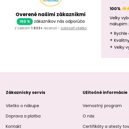
100%
Overené našimi zákazníkmi
Velky vyb
zákazníkov nás odporúča
100 %
nakupim 
z celkom
1 833+
recenzií -
zobraziť všetko
+
Rychle 
+
Kvalitn
+
Velky v
Zákaznícky servis
Užitočné informácie
Všetko o nákupe
Vernostný program
Doprava a platba
O nás
Kontakt
Certifikáty a atesty t