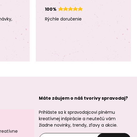
100%
návky,
Rýchle doručenie
Štrasová rondelka
Štrasová rondelka
6mm strieborná
8mm strieborná
Jet
Jet
Štrasový štvorec
Štrasová rondelka
8x8mm Crystal
6mm rose gold
Máte záujem o náš tvorivy spravodaj?
Crystal
Prihláste sa k spravodajcovi plnému
kreatívnej inšpirácie a neutečú vám
žiadne novinky, trendy, zľavy a akcie.
kreatívne