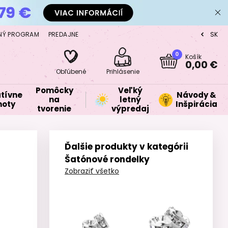
NÝ PROGRAM
PREDAJNE
SK
CZ
0
Košík
0,00 €
Obľúbené
Prihlásenie
Pomôcky
Veľký
tívne
Návody &
na
letný
oty
Inšpirácia
tvorenie
výpredaj
Ďalšie produkty v kategórii
Šatónové rondelky
Zobraziť všetko