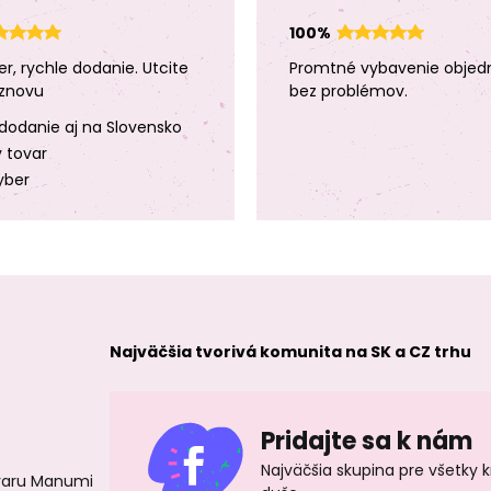
100%
er, rychle dodanie. Utcite
Promtné vybavenie objed
znovu
bez problémov.
dodanie aj na Slovensko
y tovar
yber
Najväčšia tvorivá komunita na SK a CZ trhu
Pridajte sa k nám
Najväčšia skupina pre všetky 
ovaru Manumi