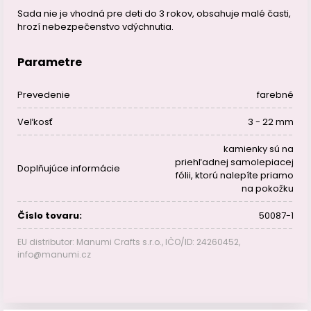
Sada nie je vhodná pre deti do 3 rokov, obsahuje malé časti,
hrozí nebezpečenstvo vdýchnutia.
Parametre
Prevedenie
farebné
Veľkosť
3 - 22 mm
kamienky sú na
priehľadnej samolepiacej
Doplňujúce informácie
fólii, ktorú nalepíte priamo
na pokožku
Číslo tovaru:
50087-1
EU distributor: Manumi Crafts s.r.o., IČO/ID: 24260452,
info@manumi.cz