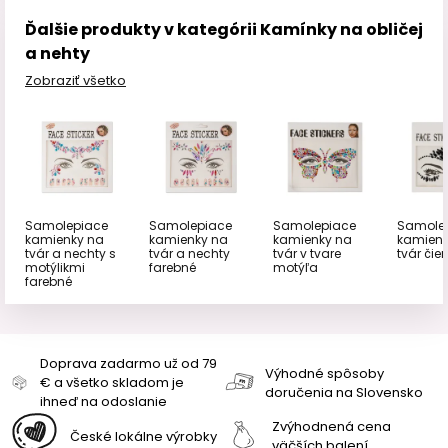
Ďalšie produkty v kategórii Kamínky na obličej
a nehty
Zobraziť všetko
Samolepiace
Samolepiace
Samolepiace
Samole
kamienky na
kamienky na
kamienky na
kamienk
tvár a nechty s
tvár a nechty
tvár v tvare
tvár čie
motýlikmi
farebné
motýľa
farebné
Doprava zadarmo už od 79
Výhodné spôsoby
€ a všetko skladom je
doručenia na Slovensko
ihneď na odoslanie
Zvýhodnená cena
České lokálne výrobky
väčších balení