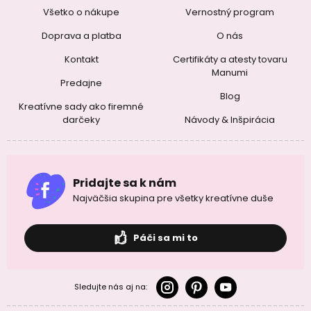
Všetko o nákupe
Vernostný program
Doprava a platba
O nás
Kontakt
Certifikáty a atesty tovaru
Manumi
Predajne
Blog
Kreatívne sady ako firemné
darčeky
Návody & Inšpirácia
Pridajte sa k nám
Najväčšia skupina pre všetky kreatívne duše
Páči sa mi to
Sledujte nás aj na: