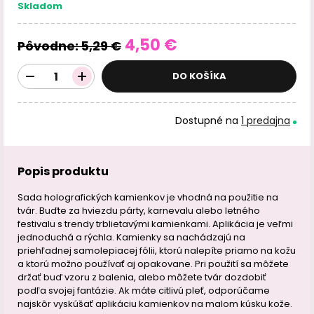
Skladom
4,50 €
Pôvodne:
5,29 €
DO KOŠÍKA
Dostupné na
1 predajna
Popis produktu
Sada holografických kamienkov je vhodná na použitie na
tvár. Buďte za hviezdu párty, karnevalu alebo letného
festivalu s trendy trblietavými kamienkami. Aplikácia je veľmi
jednoduchá a rýchla. Kamienky sa nachádzajú na
priehľadnej samolepiacej fólii, ktorú nalepíte priamo na kožu
a ktorú možno používať aj opakovane. Pri použití sa môžete
držať buď vzoru z balenia, alebo môžete tvár dozdobiť
podľa svojej fantázie. Ak máte citlivú pleť, odporúčame
najskôr vyskúšať aplikáciu kamienkov na malom kúsku kože.