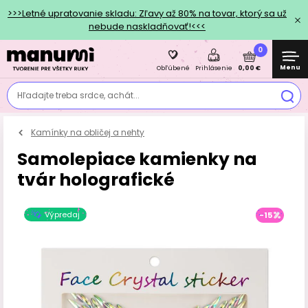
>>>Letné upratovanie skladu: Zľavy až 80% na tovar, ktorý sa už
nebude naskladňovať!<<<
0
Menu
0,00 €
Obľúbené
Prihlásenie
Hľadajte treba srdce, achát...
Kamínky na obličej a nehty
Samolepiace kamienky na
tvár holografické
Výpredaj
-15