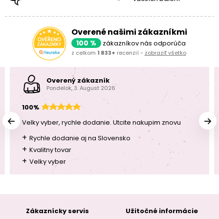
Overené našimi zákazníkmi
100 %
zákazníkov nás odporúča
z celkom
1 833+
recenzií -
zobraziť všetko
Overený zákazník
Pondelok, 3. August 2026
100%
Velky vyber, rychle dodanie. Utcite nakupim znovu
+
Rychle dodanie aj na Slovensko
+
Kvalitny tovar
+
Velky vyber
Zákaznícky servis
Užitočné informácie