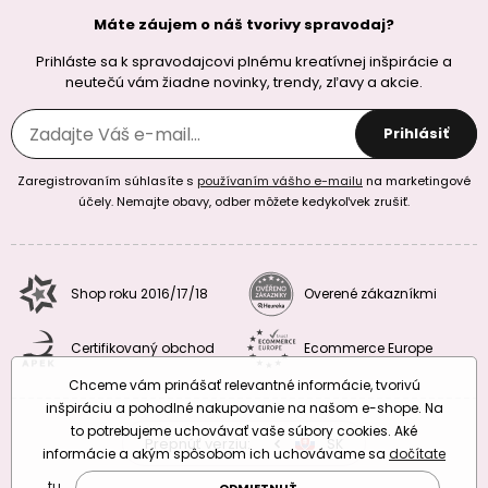
Máte záujem o náš tvorivy spravodaj?
Prihláste sa k spravodajcovi plnému kreatívnej inšpirácie a
neutečú vám žiadne novinky, trendy, zľavy a akcie.
Prihlásiť
Zaregistrovaním súhlasíte s
používaním vášho e-mailu
na marketingové
účely. Nemajte obavy, odber môžete kedykoľvek zrušiť.
Shop roku 2016/17/18
Overené zákazníkmi
Certifikovaný obchod
Ecommerce Europe
Chceme vám prinášať relevantné informácie, tvorivú
inšpiráciu a pohodlné nakupovanie na našom e-shope. Na
to potrebujeme uchovávať vaše súbory cookies. Aké
Prepnúť verziu:
CZ
SK
EU
RO
informácie a akým spôsobom ich uchovávame sa
dočítate
tu
.