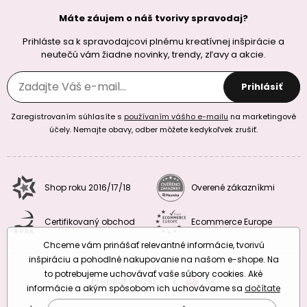
Máte záujem o náš tvorivy spravodaj?
Prihláste sa k spravodajcovi plnému kreatívnej inšpirácie a
neutečú vám žiadne novinky, trendy, zľavy a akcie.
Prihlásiť
Zaregistrovaním súhlasíte s
používaním vášho e-mailu
na marketingové
účely. Nemajte obavy, odber môžete kedykoľvek zrušiť.
Shop roku 2016/17/18
Overené zákazníkmi
Certifikovaný obchod
Ecommerce Europe
Chceme vám prinášať relevantné informácie, tvorivú
inšpiráciu a pohodlné nakupovanie na našom e-shope. Na
to potrebujeme uchovávať vaše súbory cookies. Aké
Prepnúť verziu:
CZ
SK
EU
RO
informácie a akým spôsobom ich uchovávame sa
dočítate