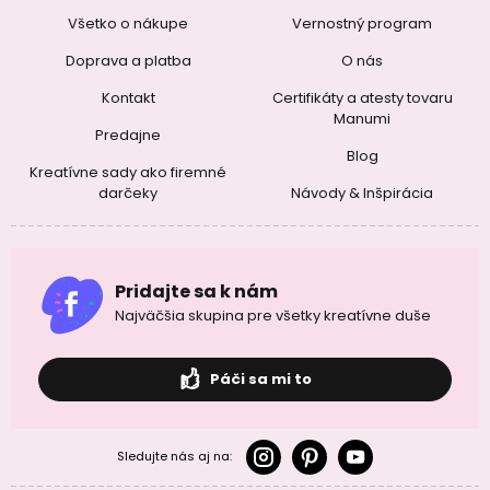
Všetko o nákupe
Vernostný program
Doprava a platba
O nás
Kontakt
Certifikáty a atesty tovaru
Manumi
Predajne
Blog
Kreatívne sady ako firemné
darčeky
Návody & Inšpirácia
Pridajte sa k nám
Najväčšia skupina pre všetky kreatívne duše
Páči sa mi to
Sledujte nás aj na: