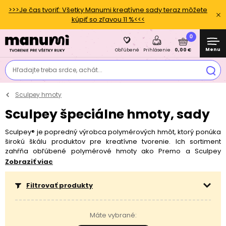
>>>Je čas tvoriť: Všetky Manumi kreatívne sady teraz môžete
kúpiť so zľavou 11 %<<<
0
Menu
0,00 €
Obľúbené
Prihlásenie
Hľadajte treba srdce, achát...
Sculpey hmoty
Sculpey špeciálne hmoty, sady
Sculpey® je popredný výrobca polymérových hmôt, ktorý ponúka
širokú škálu produktov pre kreatívne tvorenie. Ich sortiment
zahŕňa obľúbené polymérové hmoty ako Premo a Sculpey
Soufflé, rovnako ako špeciálne hmoty na odtlačky a tekuté
Zobraziť viac
polymérové hmoty vhodné na výrobu šperkov a dekorácií.
Produkty Sculpey® sú ideálne pre všetky úrovne tvorivosti, od
Filtrovať produkty
začiatočníkov po profesionálov, a ich vzájomná
kombinovateľnosť s inými značkami ako Fimo rozširuje možnosti
kreatívneho vyjadrenia. Air-dry hmota od Sculpey® potom
Máte vybrané:
ponúka alternatívu pre tých, ktorí nemajú prístup k peci, a