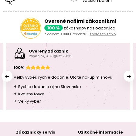
väčších balení
Overené našimi zákazníkmi
100 %
zákazníkov nás odporúča
z celkom
1 833+
recenzií -
zobraziť všetko
Overený zákazník
Pondelok, 3. August 2026
100%
Velky vyber, rychle dodanie. Utcite nakupim znovu
+
Rychle dodanie aj na Slovensko
+
Kvalitny tovar
+
Velky vyber
Zákaznícky servis
Užitočné informácie