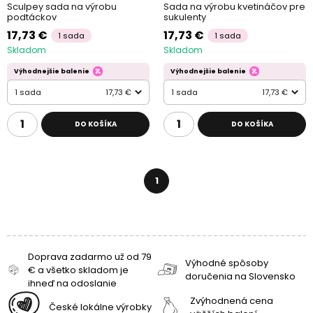
Sculpey sada na výrobu
Sada na výrobu kvetináčov pre
podtáckov
sukulenty
17,73 €
17,73 €
1 sada
1 sada
Skladom
Skladom
Výhodnejšie balenie
Výhodnejšie balenie
1 sada
17,73 €
1 sada
17,73 €
DO KOŠÍKA
DO KOŠÍKA
1
Doprava zadarmo už od 79
Výhodné spôsoby
€ a všetko skladom je
doručenia na Slovensko
ihneď na odoslanie
Zvýhodnená cena
České lokálne výrobky