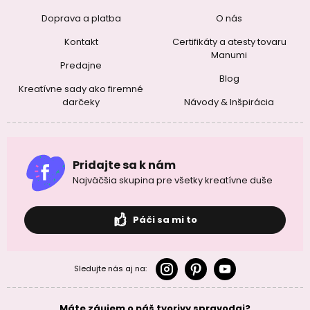
Doprava a platba
O nás
Kontakt
Certifikáty a atesty tovaru
Manumi
Predajne
Blog
Kreatívne sady ako firemné
darčeky
Návody & Inšpirácia
Pridajte sa k nám
Najväčšia skupina pre všetky kreatívne duše
Páči sa mi to
Sledujte nás aj na:
Máte záujem o náš tvorivy spravodaj?