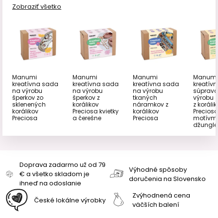
Zobraziť všetko
Manumi
Manumi
Manumi
Manumi
kreatívna sada
kreatívna sada
kreatívna sada
kreatív
na výrobu
na výrobu
na výrobu
súprava
šperkov zo
šperkov z
tkaných
výrobu z
sklenených
korálikov
náramkov z
z koráli
korálikov
Preciosa kvietky
korálikov
Preciosa
Preciosa
a čerešne
Preciosa
motívm
džungle
Doprava zadarmo už od 79
Výhodné spôsoby
€ a všetko skladom je
doručenia na Slovensko
ihneď na odoslanie
Zvýhodnená cena
České lokálne výrobky
väčších balení