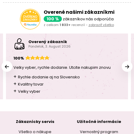
Overené našimi zákazníkmi
100 %
zákazníkov nás odporúča
z celkom
1 833+
recenzií -
zobraziť všetko
Overený zákazník
Pondelok, 3. August 2026
100%
Velky vyber, rychle dodanie. Utcite nakupim znovu
+
Rychle dodanie aj na Slovensko
+
Kvalitny tovar
+
Velky vyber
Zákaznícky servis
Užitočné informácie
Všetko o nákupe
Vernostný program