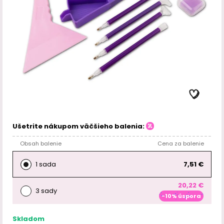
Ušetrite nákupom väčšieho balenia:
Obsah balenie
Cena za balenie
1 sada
7,51 €
20,22 €
3 sady
-10% úspora
Skladom