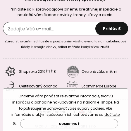
Prihláste sa k spravodajcovi plnému kreatívnej inšpirácie a
neutečú vám žiadne novinky, trendy, zľavy a akcie.
Prihlásiť
Zaregistrovaním súhlasíte s
používaním vášho e-mailu
na marketingové
účely. Nemajte obavy, odber môžete kedykoľvek zrušiť.
Shop roku 2016/17/18
Overené zákazníkmi
Certifikovaný obchod
Ecommerce Europe
Chceme vám prinášať relevantné informácie, tvorivú
inšpiráciu a pohodlné nakupovanie na našom e-shope. Na
to potrebujeme uchovávať vaše súbory cookies. Aké
Prepnúť verziu:
CZ
SK
EU
RO
informácie a akým spôsobom ich uchovávame sa
dočítate
tu
.
ODMIETNUŤ
© 2010 – 2026 Manumi Crafts s.r.o.