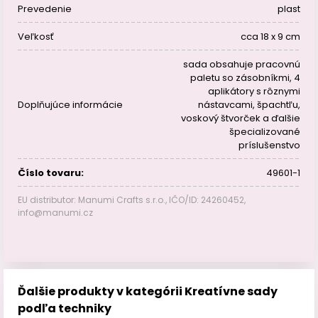
Prevedenie
plast
Veľkosť
cca 18 x 9 cm
sada obsahuje pracovnú
paletu so zásobníkmi, 4
aplikátory s rôznymi
Doplňujúce informácie
nástavcami, špachtľu,
voskový štvorček a ďalšie
špecializované
príslušenstvo
Číslo tovaru:
49601-1
EU distributor: Manumi Crafts s.r.o., IČO/ID: 24260452,
info@manumi.cz
Ďalšie produkty v kategórii Kreatívne sady
podľa techniky