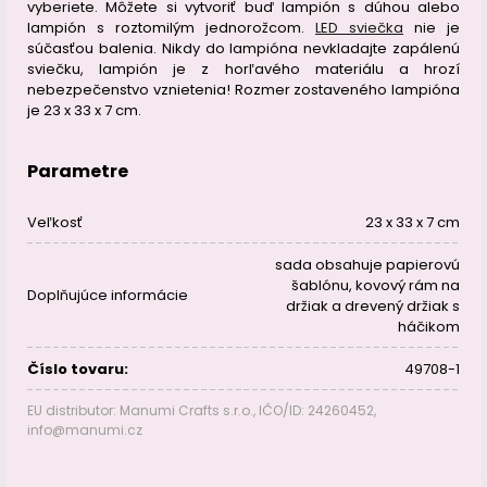
vyberiete. Môžete si vytvoriť buď lampión s dúhou alebo
lampión s roztomilým jednorožcom.
LED sviečka
nie je
súčasťou balenia. Nikdy do lampióna nevkladajte zapálenú
sviečku, lampión je z horľavého materiálu a hrozí
nebezpečenstvo vznietenia! Rozmer zostaveného lampióna
je 23 x 33 x 7 cm.
Parametre
Veľkosť
23 x 33 x 7 cm
sada obsahuje papierovú
šablónu, kovový rám na
Doplňujúce informácie
držiak a drevený držiak s
háčikom
Číslo tovaru:
49708-1
EU distributor: Manumi Crafts s.r.o., IČO/ID: 24260452,
info@manumi.cz