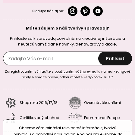
Sledujte nás aj na:
Máte záujem o náš tvorivy spravodaj?
Prihláste sa k spravodajcovi plnému kreatívnej inšpirácie a
neutečú vám žiadne novinky, trendy, zľavy a akcie.
Prihlásiť
Zaregistrovaním súhlasíte s
používaním vášho e-mailu
na marketingové
účely. Nemajte obavy, odber môžete kedykoľvek zrušiť.
Shop roku 2016/17/18
Overené zákazníkmi
Certifikovaný obchod
Ecommerce Europe
Chceme vám prinášať relevantné informácie, tvorivú
inšpiráciu a pohodlné nakupovanie na našom e-shope. Na