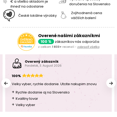
€ a všetko skladom je
doručenia na Slovensko
ihneď na odoslanie
Zvýhodnená cena
České lokálne výrobky
väčších balení
Overené našimi zákazníkmi
100 %
zákazníkov nás odporúča
z celkom
1 833+
recenzií -
zobraziť všetko
Overený zákazník
Pondelok, 3. August 2026
100%
Velky vyber, rychle dodanie. Utcite nakupim znovu
+
Rychle dodanie aj na Slovensko
+
Kvalitny tovar
+
Velky vyber