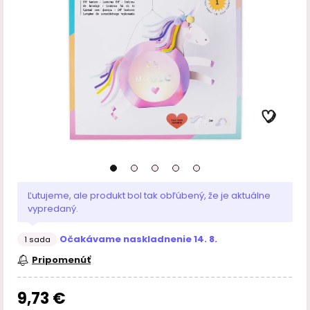
Ľutujeme, ale produkt bol tak obľúbený, že je aktuálne
vypredaný.
Očakávame naskladnenie 14. 8.
1 sada
Pripomenúť
9,73 €