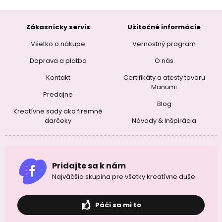
Zákaznícky servis
Užitočné informácie
Všetko o nákupe
Vernostný program
Doprava a platba
O nás
Kontakt
Certifikáty a atesty tovaru
Manumi
Predajne
Blog
Kreatívne sady ako firemné
darčeky
Návody & Inšpirácia
Pridajte sa k nám
Najväčšia skupina pre všetky kreatívne duše
Páči sa mi to