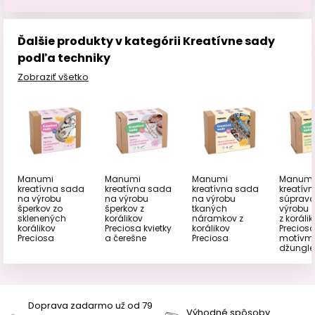
Ďalšie produkty v kategórii Kreatívne sady
podľa techniky
Zobraziť všetko
Manumi
Manumi
Manumi
Manumi
kreatívna sada
kreatívna sada
kreatívna sada
kreatív
na výrobu
na výrobu
na výrobu
súprava
šperkov zo
šperkov z
tkaných
výrobu z
sklenených
korálikov
náramkov z
z koráli
korálikov
Preciosa kvietky
korálikov
Preciosa
Preciosa
a čerešne
Preciosa
motívm
džungle
Doprava zadarmo už od 79
Výhodné spôsoby