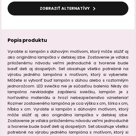
ZOBRAZIŤ ALTERNATÍVY
Popis produktu
Vyrobte si lampión s dúhovým motívom, ktorý môže slúžiť aj
ako originálna lampička v detskej izbe. Zostavenie je vďaka
priloženému návodu veľmi jednoduché a tvorenie bude
baviť deti aj dospelých. Set obsahuje všetko potrebné na
výrobu jedného lampióna s motívom, ktorý si vyberiete.
Môžete si vytvoriť buď lampión s dúhou alebo s roztomilým
jednorožcom. LED sviečka nie je súčasťou balenia. Nikdy do
lampióna nevkladajte zapálenú sviečku, lampión je z
horľavého materiálu a hrozí nebezpečenstvo vznietenia!
Rozmer zostaveného lampióna je cca výška x cm, šírka x cm,
hĺbka x cm. Vyrobte si lampión s dúhovým motívom, ktorý
môže slúžiť aj ako originálna lampička v detskej izbe.
Zostavenie je vďaka priloženému návodu veľmi jednoduché
a tvorenie bude baviť deti aj dospelých. Set obsahuje všetko
potrebné na výrobu jedného lampióna s motívom, ktorý si