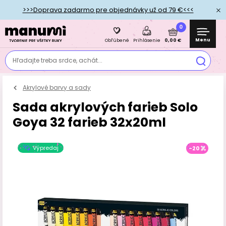
>>>Doprava zadarmo pre objednávky už od 79 €<<<
0
Menu
0,00 €
Obľúbené
Prihlásenie
Hľadajte treba srdce, achát...
Akrylové barvy a sady
Sada akrylových farieb Solo
Goya 32 farieb 32x20ml
Výpredaj
-20