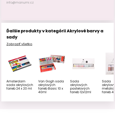
info@manumi.cz
Ďalšie produkty v kategórii Akrylové barvy a
sady
Zobraziť všetko
Amsterdam
Van Gogh sada
Sada
Sada
sada akrylových
akrylových
akrylových
akrylov
farieb 24 x 20 ml
farieb Basic 10 x
pastelových
metalic
40ml
farieb 12x12ml
farieb 4