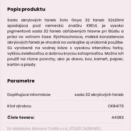
Popis produktu
Sada akrylových farieb Solo Goya 32 farieb 32x20ml
spadajúca pod nemeckú značku KREUL je vysoko
pigmentová sada 32 farieb obľúbených hlavne pri štúdiu a
práci vo voľnom čase. Rýchloschnúca, mäkká konzistencia
akrylových farieb je vhodná na vonkajšie aj vnútorné použitie.
Sú vyrobené na vodnej báze s vysokou intenzitou farby,
vyššou svietivosťou a dobrou krycou schopnosťou. Možno ich
použiť na rôzne povrchy, ako je drevo, kov, kameň, papier,
kartón a plasty.
Parametre
Doplňujúce informácie
sada 32 akrylových farieb
Kód výrobcu
CK84173
Číslo tovaru:
44383
EU distributor: Manumi Crafts s.r.o., IČO/ID: 24260452,