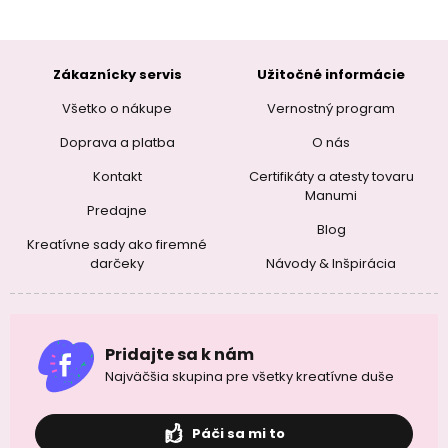
Zákaznícky servis
Užitočné informácie
Všetko o nákupe
Vernostný program
Doprava a platba
O nás
Kontakt
Certifikáty a atesty tovaru
Manumi
Predajne
Blog
Kreatívne sady ako firemné
darčeky
Návody & Inšpirácia
Pridajte sa k nám
Najväčšia skupina pre všetky kreatívne duše
Páči sa mi to