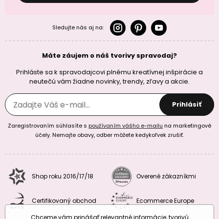
Sledujte nás aj na:
Máte záujem o náš tvorivy spravodaj?
Prihláste sa k spravodajcovi plnému kreatívnej inšpirácie a
neutečú vám žiadne novinky, trendy, zľavy a akcie.
Prihlásiť
Zaregistrovaním súhlasíte s
používaním vášho e-mailu
na marketingové
účely. Nemajte obavy, odber môžete kedykoľvek zrušiť.
Shop roku 2016/17/18
Overené zákazníkmi
Certifikovaný obchod
Ecommerce Europe
Chceme vám prinášať relevantné informácie, tvorivú