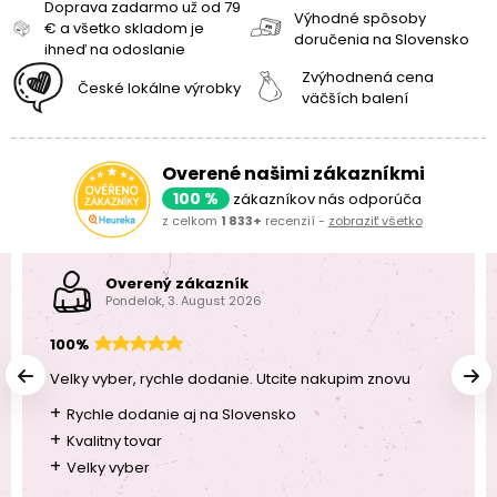
Doprava zadarmo už od 79
Výhodné spôsoby
€ a všetko skladom je
doručenia na Slovensko
ihneď na odoslanie
Zvýhodnená cena
České lokálne výrobky
väčších balení
Overené našimi zákazníkmi
100 %
zákazníkov nás odporúča
z celkom
1 833+
recenzií -
zobraziť všetko
Overený zákazník
Pondelok, 3. August 2026
100%
Velky vyber, rychle dodanie. Utcite nakupim znovu
+
Rychle dodanie aj na Slovensko
+
Kvalitny tovar
+
Velky vyber