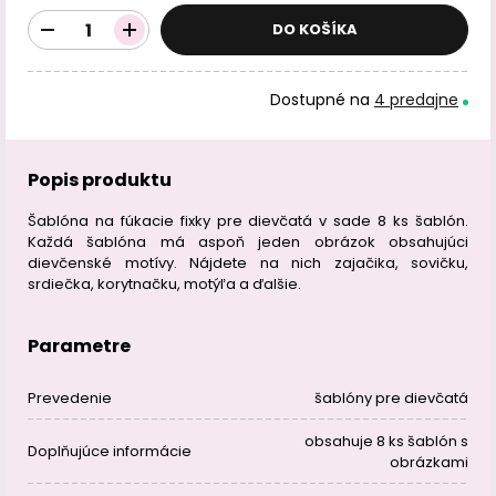
DO KOŠÍKA
Dostupné na
4 predajne
Popis produktu
Šablóna na fúkacie fixky pre dievčatá v sade 8 ks šablón.
Každá šablóna má aspoň jeden obrázok obsahujúci
dievčenské motívy. Nájdete na nich zajačika, sovičku,
srdiečka, korytnačku, motýľa a ďalšie.
Parametre
Prevedenie
šablóny pre dievčatá
obsahuje 8 ks šablón s
Doplňujúce informácie
obrázkami