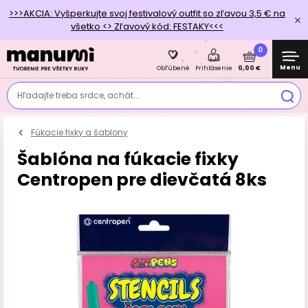
>>>AKCIA: Vyšperkujte svoj festivalový outfit so zľavou 3,5 € na
všetko <> Zľavový kód: FESTAKY<<<
0
Menu
0,00 €
Obľúbené
Prihlásenie
Hľadajte treba srdce, achát...
Fúkacie fixky a šablony
Šablóna na fúkacie fixky
Centropen pre dievčatá 8ks