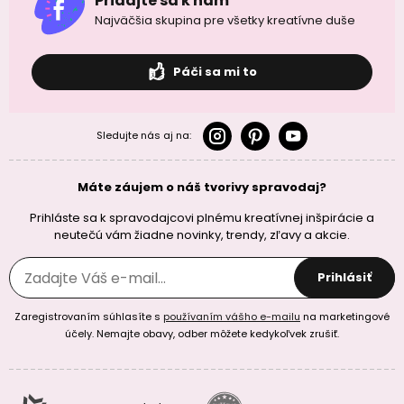
Pridajte sa k nám
Najväčšia skupina pre všetky kreatívne duše
Páči sa mi to
Sledujte nás aj na:
Máte záujem o náš tvorivy spravodaj?
Prihláste sa k spravodajcovi plnému kreatívnej inšpirácie a
neutečú vám žiadne novinky, trendy, zľavy a akcie.
Prihlásiť
Zaregistrovaním súhlasíte s
používaním vášho e-mailu
na marketingové
účely. Nemajte obavy, odber môžete kedykoľvek zrušiť.