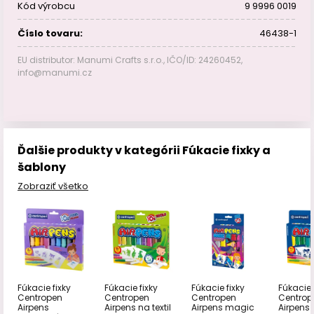
Kód výrobcu
9 9996 0019
Číslo tovaru:
46438-1
EU distributor: Manumi Crafts s.r.o., IČO/ID: 24260452,
info@manumi.cz
Ďalšie produkty v kategórii Fúkacie fixky a
šablony
Zobraziť všetko
Fúkacie fixky
Fúkacie 
Fúkacie fixky
Fúkacie fixky
Centropen
Centrop
Centropen
Centropen
Airpens na textil
Airpens 
Airpens
Airpens magic