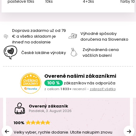
10ks
farby 10
pastelové 10ks
4+2ks
Doprava zadarmo už od 79
Výhodné spôsoby
€ a všetko skladom je
doručenia na Slovensko
ihneď na odoslanie
Zvýhodnená cena
České lokálne výrobky
väčších balení
Overené našimi zákazníkmi
100 %
zákazníkov nás odporúča
z celkom
1 833+
recenzií -
zobraziť všetko
Overený zákazník
Pondelok, 3. August 2026
100%
Velky vyber, rychle dodanie. Utcite nakupim znovu