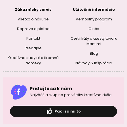
Zákaznícky servis
Užitočné informácie
Všetko o nákupe
Vernostný program
Doprava a platba
O nás
Kontakt
Certifikáty a atesty tovaru
Manumi
Predajne
Blog
Kreatívne sady ako firemné
darčeky
Návody & Inšpirácia
Pridajte sa k nám
Najväčšia skupina pre všetky kreatívne duše
Páči sa mi to