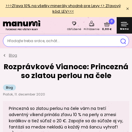
>>>Zľava 10% na všetky minerály vhodné pre Levy <> Zľavový
kód: LEV<<<
0
Menu
0,00 €
Obľúbené
Prihlásenie
Hľadajte treba srdce, achát...
Blog
Rozprávkové Vianoce: Princezná
so zlatou perlou na čele
Blog
Piatok, 11. december 2020
Princezná so zlatou perlou na čele vám na tretí
adventný víkend prináša zľavu 10 % na perly a zmesi
korálikov a tiež súťaž o 20 €. Zapojte sa do súťaže aj vy,
fantázii sa medze nekladú a každý má šancu vyhrať!