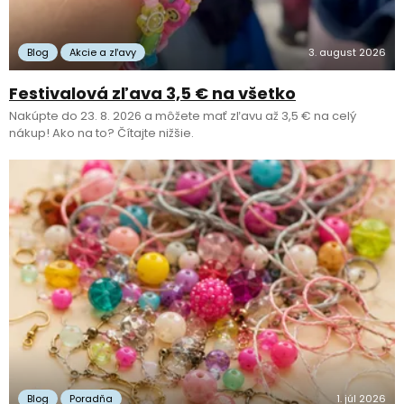
Blog
Akcie a zľavy
3. august 2026
Festivalová zľava 3,5 € na všetko
Nakúpte do 23. 8. 2026 a môžete mať zľavu až 3,5 € na celý
nákup! Ako na to? Čítajte nižšie.
Blog
Poradňa
1. júl 2026