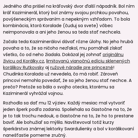
Jedného dňa prišiel na kráľovský dvor ďalší nápadník. Bol ním
kráľ Kaziminerál, ktorý bol známy svojou prchkou povahou,
povýšeneckým správaním a nepekným vzhľadom. To bola
kombinácia, ktorá Koralade (čuduj sa svete) vôbec
neimponovala a ani jeho ženou sa teda stať nechcela.
Začala teda Kaziminerálovi dávať rôzne úlohy. No jeho hrubá
povaha a to, že sa ničoho nezľakol, mu pomáhali získať
všetko, čo od neho žiadala. Dokázal jej zohnať
originálnu
živicu od Korálky.cz
,
limitovanú vianočnú edíciu sklenených
korálikov Rutkovsky
aj
ružové náradie pre princezné
!
Chudinka Koralada už nevedela, čo má robiť. Zároveň
princovi nemohla povedať, že sa jeho ženou stať nechce. A
prečo? Pretože sa bála o svojho otecka, ktorému sa
Kaziminerál vyhrážal vojnou.
Rozhodla sa dať mu 12 výziev. Každý mesiac mal vytvoriť
jeden šperk podľa zadania. Spoliehala sa čiastočne na to, že
je to tak trochu nedouk, a čiastočne na to, že ho to prestane
baviť. Ale bohužiaľ sa mýlila. Navštevoval totiž kurzy
šperkárstva známej lektorky Swardulienky a bol v korálikovaní
nanešťastie pomerne zručný.