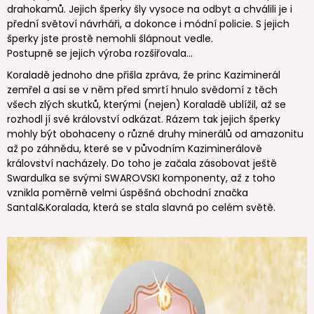
drahokamů. Jejich šperky šly vysoce na odbyt a chválili je i
přední světoví návrháři, a dokonce i módní policie. S jejich
šperky jste prostě nemohli šlápnout vedle.
Postupně se jejich výroba rozšiřovala…
Koraladě jednoho dne přišla zpráva, že princ Kaziminerál
zemřel a asi se v něm před smrtí hnulo svědomí z těch
všech zlých skutků, kterými (nejen) Koraladě ublížil, až se
rozhodl jí své království odkázat. Rázem tak jejich šperky
mohly být obohaceny o různé druhy minerálů od amazonitu
až po záhnědu, které se v původním Kaziminerálově
království nacházely. Do toho je začala zásobovat ještě
Swardulka se svými SWAROVSKI komponenty, až z toho
vznikla poměrně velmi úspěšná obchodní značka
Santal&Koralada, která se stala slavná po celém světě.