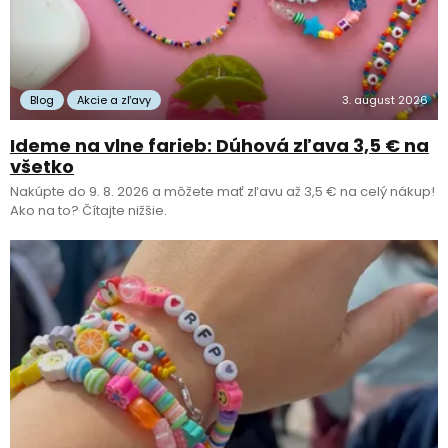
Blog
Akcie a zľavy
3. august 2026
Ideme na vlne farieb: Dúhová zľava 3,5 € na
všetko
Nakúpte do 9. 8. 2026 a môžete mať zľavu až 3,5 € na celý nákup!
Ako na to? Čítajte nižšie.