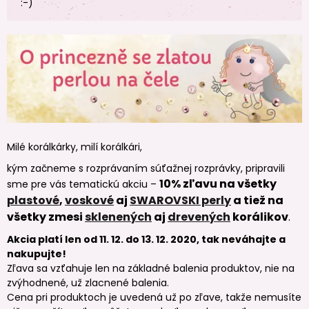
:-)
Milé korálkárky, milí korálkári,
kým začneme s rozprávaním súťažnej rozprávky, pripravili
10% zľavu na všetky
sme pre vás tematickú akciu –
plastové
,
voskové
aj
SWAROVSKI perly
a tiež na
všetky zmesi
sklenených
aj
drevených
korálikov
.
Akcia platí len od 11. 12. do 13. 12. 2020, tak neváhajte a
nakupujte!
Zľava sa vzťahuje len na základné balenia produktov, nie na
zvýhodnené, už zlacnené balenia.
Cena pri produktoch je uvedená už po zľave, takže nemusíte