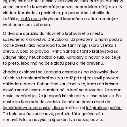
jej, aby ešte v noci utiekla z kráľovstva, inak hrozí jej oteckovi
vojna, pretože Kaziminerál je naozaj nepredvídateľný a krutý
vládca. Koralada ju poslúchla, po polnoci sa zabalila do
kožúška,
zlatú perlu
skryla pod kapucňou a utiekla zadným
východom cez záhradu.
O dva dni dorazila do hlavného kráľovského mesta
susedného kráľovstva Drevokorál. Už predtým o ňom počula
rôzne zvesti, ako napríklad to, že tam majú skoro všetko z
dreva. A bola to pravda… Princ Santal z tohto kráľovstva sa
údajne nikdy neuchádzal o ruku Koralady a hovorilo sa, že je
to preto, lebo má na čele zlatú perlu a nie drevenú.
Zhodou okolností sa Koralada dostala až na kráľovský dvor.
Kúsok za hranicami kráľovstva totiž pri nej zastavil povoz s
nákladom dreva. Pohonič sa zaujímal o to, kam má krásne
dievča samé lesom namierené, a keď sa dozvedel, že sama
nevie, ponúkol jej, že ju aspoň kúsok cesty z lesa odvezie. Po
ceste sa Koralada dozvedela, že náklad dreva mieri do
šperkársko-drevárenskej dielne
kráľovskej
Inšpiračnej galérie
.
To bolo pre ňu zaujímavé, pretože túto galériu ešte
nenavštívila, a navyše ju šperkárstvo naozaj bavilo.