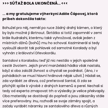
>>> SÚŤAŽ BOLA UKONČENÁ... <<<
... a my gratulujeme výherkyni Adéle Čápovej, ktorá
príbeh dokončila takto:
Bohužel pro něj, neměl po ruce žádný drahý kámen, o který
by bylo možné ji škrtnout. Škrtátko si totiž zapomněl v zemi
krále Rudrakshi, kterému také vyhrožoval, avšak jeden z
místních džinů (bohů) mu ho schoval. Kaziminerál si tedy
vysloužil akorát tak pohlavek od samotné Koralady a byl
vyhnán z království Dřevokorálu.
Santalovi s Koraladou teď již nic nestálo v jejich společné
cestě životem. Jejich první manželská hádka však nastala,
když si oba založili živnost a chystali se podnikat. (Ano, i v
pohádkách se musí hlavní hrdinové nějak uživit.) Hádali se,
zda vyrábět ze dřeva, což preferoval Santal, či zda se
přichýlit spíše k výrobě z drahých kamenů a perel. Nechali si
tedy od experta zmapovat trh a výsledky je velice překvapily.
Oba materiály se dostávají do popředí a jsou zákazníky stále
více preferovány. Inu, rozhodli se svoje záměry spojit, a
začaly vyrábět náramky ze santalového dřeva a různých