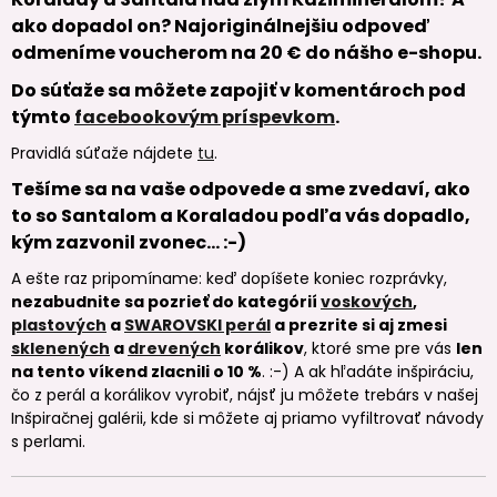
ako dopadol on? Najoriginálnejšiu odpoveď
odmeníme voucherom na 20 €
do nášho e-shopu.
Do súťaže sa môžete zapojiť v komentároch pod
týmto
facebookovým príspevkom
.
Pravidlá súťaže nájdete
tu
.
Tešíme sa na vaše odpovede a sme zvedaví, ako
to so Santalom a Koraladou podľa vás dopadlo,
kým zazvonil zvonec… :-)
A ešte raz pripomíname: keď dopíšete koniec rozprávky,
nezabudnite sa pozrieť do kategórií
voskových
,
plastových
a
SWAROVSKI perál
a prezrite si aj zmesi
sklenených
a
drevených
korálikov
, ktoré sme pre vás
len
na tento víkend zlacnili o 10 %
. :-) A ak hľadáte inšpiráciu,
čo z perál a korálikov vyrobiť, nájsť ju môžete trebárs v našej
Inšpiračnej galérii, kde si môžete aj priamo vyfiltrovať návody
s perlami.