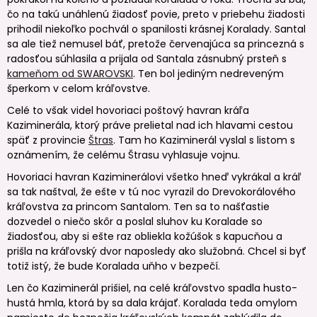
čo na takú unáhlenú žiadosť povie, preto v priebehu žiadosti
prihodil niekoľko pochvál o spanilosti krásnej Koralady. Santal
sa ale tiež nemusel báť, pretože červenajúca sa princezná s
radosťou súhlasila a prijala od Santala zásnubný prsteň s
kameňom od SWAROVSKI
. Ten bol jediným nedreveným
šperkom v celom kráľovstve.
Celé to však videl hovoriaci poštový havran kráľa
Kaziminerála, ktorý práve prelietal nad ich hlavami cestou
späť z provincie
Štras
. Tam ho Kaziminerál vyslal s listom s
oznámením, že celému Štrasu vyhlasuje vojnu.
Hovoriaci havran Kaziminerálovi všetko hneď vykrákal a kráľ
sa tak naštval, že ešte v tú noc vyrazil do Drevokorálového
kráľovstva za princom Santalom. Ten sa to našťastie
dozvedel o niečo skôr a poslal sluhov ku Koralade so
žiadosťou, aby si ešte raz obliekla kožúšok s kapucňou a
prišla na kráľovský dvor naposledy ako služobná. Chcel si byť
totiž istý, že bude Koralada uňho v bezpečí.
Len čo Kaziminerál prišiel, na celé kráľovstvo spadla husto-
hustá hmla, ktorá by sa dala krájať. Koralada teda omylom