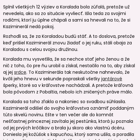
Splnil všetkých 12 výziev a Koralada bola zúfalá, pretože už
nevedela, ako sa zo situácie vyvliecť. Išla teda za svojimi
rodičmi, ktorí ju úplne chápali a sami sa hnevali na to, že si
Kaziminerál nedá pokoj.
Rozhodli sa, že za Koraladou budú stáť. A to doslova, pretože
keď prišiel Kaziminerál znovu žiadať o jej ruku, stáli obaja za
Koraladou s celou svojou družinou.
Koralada mu vysvetlila, že sa nechce stať jeho ženou a že
nič z toho, čo pre ňu urobil a získal, nestačilo na to, aby získal
aj jej
srdce
. To Kaziminerála tak neskutočne nahnevalo, že
kvôli jeho hnevu v sekunde popraskali všetky
jantárové
šperky, ktoré sa v kráľovstve nachádzali. A pretože kráľovná
bola pôvodom z Pobaltia, nebolo ich zničených práve málo.
Koralada sa toho zľakla a nakoniec so svadbou súhlasila.
Kaziminerál odišiel do svojho kráľovstva oznámiť poddaným
túto skvelú novinu. Ešte v ten večer ale do komnát
nešťastnej princeznej zavítala jej pestúnka, ktorá ju poznala
od jej prvých krôčikov a brala ju skoro ako vlastnú dcéru.
Doniesla jej kožúšok s kapucňou, ktorý sama ušila, a poradila