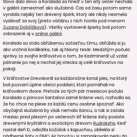
Slovo dalo slovo a Koralada sa hneď v ten istý večer nechala
v galérii zamestnať ako služobná. Čas od času potom sama
vyrobila nejaký ten drevený šperk, ktorý ale nikdy nesmela
vydávať za svoj (preto väčšinu z nich tvorila pod menom
Zuzana Dobšíčková
). Všetky vystavené šperky boli potom
zobrazené aj v
online galérii
.
Koralada sa stala obľúbenou súčasťou tímu, obľúbila si ju
ako vrchná korálkárka, tak aj hlavný tesár. Medzitým počula
správy zo svojho kráľovstva o tom, že Kaziminerál už vzdal
pátranie po nej a nechal jej otecka aj celé kráľovstvo na
pokoji.
V kráľovstve Drevokorál sa každoročne konal ples, na ktorý
boli pozvaní úplne všetci poddaní, ktorí pomáhali na
kráľovskom dvore. Pretože za tých pár mesiacov počula
Koralada o princovi Santalovi samé krásne veci, rozhodla sa,
že ho chce na plese za každú cenu osobne spoznať. Ako
obyčajná služobná by však nemala šancu, a tak si začala
mesiac pred plesom po večeroch šiť krásne šaty posiate
drevenými kryštálmi a exotickým drevom
Rudraksha
. Keď
nastal deň D, odložila kožúšok s kapucňou, obliekla si
nádherné šaty a
FIMO Air hmotou
si zamaskovala perlu do