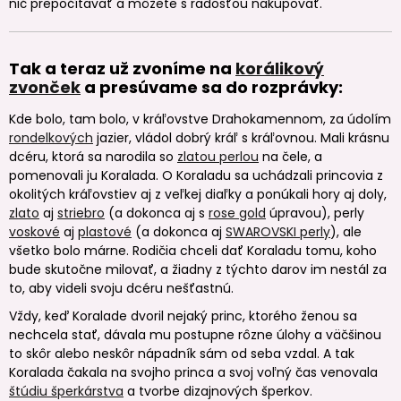
nič prepočítavať a môžete s radosťou nakupovať.
Tak a teraz už zvoníme na
korálikový
zvonček
a presúvame sa do rozprávky:
Kde bolo, tam bolo, v kráľovstve Drahokamennom, za údolím
rondelkových
jazier, vládol dobrý kráľ s kráľovnou. Mali krásnu
dcéru, ktorá sa narodila so
zlatou perlou
na čele, a
pomenovali ju Koralada. O Koraladu sa uchádzali princovia z
okolitých kráľovstiev aj z veľkej diaľky a ponúkali hory aj doly,
zlato
aj
striebro
(a dokonca aj s
rose gold
úpravou), perly
voskové
aj
plastové
(a dokonca aj
SWAROVSKI perly
), ale
všetko bolo márne. Rodičia chceli dať Koraladu tomu, koho
bude skutočne milovať, a žiadny z týchto darov im nestál za
to, aby videli svoju dcéru nešťastnú.
Vždy, keď Koralade dvoril nejaký princ, ktorého ženou sa
nechcela stať, dávala mu postupne rôzne úlohy a väčšinou
to skôr alebo neskôr nápadník sám od seba vzdal. A tak
Koralada čakala na svojho princa a svoj voľný čas venovala
štúdiu šperkárstva
a tvorbe dizajnových šperkov.