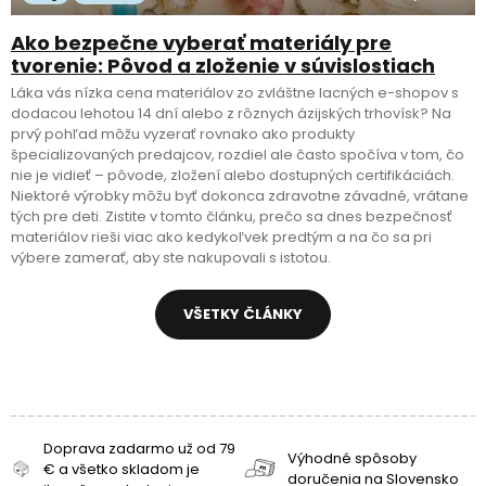
Ako bezpečne vyberať materiály pre
tvorenie: Pôvod a zloženie v súvislostiach
Láka vás nízka cena materiálov zo zvláštne lacných e-shopov s
dodacou lehotou 14 dní alebo z rôznych ázijských trhovísk? Na
prvý pohľad môžu vyzerať rovnako ako produkty
špecializovaných predajcov, rozdiel ale často spočíva v tom, čo
nie je vidieť – pôvode, zložení alebo dostupných certifikáciách.
Niektoré výrobky môžu byť dokonca zdravotne závadné, vrátane
tých pre deti. Zistite v tomto článku, prečo sa dnes bezpečnosť
materiálov rieši viac ako kedykoľvek predtým a na čo sa pri
výbere zamerať, aby ste nakupovali s istotou.
VŠETKY ČLÁNKY
Doprava zadarmo už od 79
Výhodné spôsoby
€ a všetko skladom je
doručenia na Slovensko