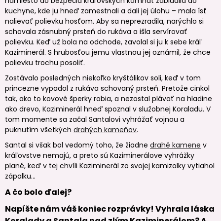
namiesto do bezpečia kráľovských komnát zablúdila do
kuchyne, kde ju hneď zamestnali a dali jej úlohu – mala ísť
nalievať polievku hosťom. Aby sa neprezradila, narýchlo si
schovala zásnubný prsteň do rukáva a išla servírovať
polievku. Keď už bola na odchode, zavolal si ju k sebe kráľ
Kaziminerál. S hrubosťou jemu vlastnou jej oznámil, že chce
polievku trochu posoliť.
Zostávalo posledných niekoľko kryštálikov soli, keď v tom
princezne vypadol z rukáva schovaný prsteň. Pretože cinkol
tak, ako to kovové šperky robia, a nezostal plávať na hladine
ako drevo, Kaziminerál hneď spoznal v služobnej Koraladu. V
tom momente sa začal Santalovi vyhrážať vojnou a
puknutím všetkých
drahých kameňov
.
Santal si však bol vedomý toho, že žiadne
drahé kamene
v
kráľovstve nemajú, a preto sú Kaziminerálove vyhrážky
plané, keď v tej chvíli Kaziminerál zo svojej kamizolky vytiahol
zápalku...
A čo bolo ďalej?
Napíšte nám váš koniec rozprávky! Vyhrala láska
Koralady a Santala nad zlým Kaziminerálom? A