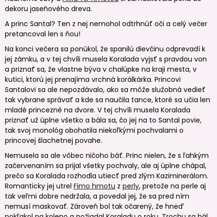
dekoru jaseňového dreva.
A princ Santal? Ten z nej nemohol odtrhnúť oči a celý večer
pretancoval len s ňou!
Na konci večera sa ponúkol, že spanilú dievčinu odprevadí k
jej zámku, a v tej chvíli musela Koralada vyjsť s pravdou von
a priznať sa, že vlastne býva v chalúpke na kraji mesta, v
kutici, ktorú jej prenajíma vrchná korálkárka. Princovi
Santalovi sa ale nepozdávalo, ako sa môže služobná vedieť
tak vybrane správať a kde sa naučila tance, ktoré sa učia len
mladé princezné na dvore. V tej chvíli musela Koralada
priznať už úplne všetko a bála sa, čo jej na to Santal povie,
tak svoj monológ obohatila niekoľkými pochvalami o
princovej šlachetnej povahe.
Nemusela sa ale vôbec ničoho báť. Princ nielen, že s ľahkým
začervenaním sa prijal všetky pochvaly, ale aj úplne chápal,
prečo sa Koralada rozhodla utiecť pred zlým Kaziminerálom.
Romanticky jej utrel
Fimo hmotu
z
perly
, pretože na perle aj
tak veľmi dobre nedržala, a povedal jej, že sa pred ním
nemusí maskovať. Zároveň bol tak očarený, že hneď
pokľakol na koleno a požiadal Koraladu o roku. Trochu sa bál,