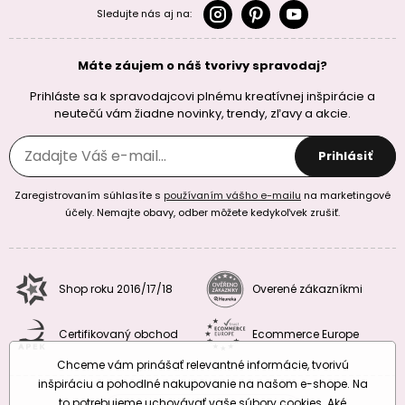
Sledujte nás aj na:
Máte záujem o náš tvorivy spravodaj?
Prihláste sa k spravodajcovi plnému kreatívnej inšpirácie a
neutečú vám žiadne novinky, trendy, zľavy a akcie.
Prihlásiť
Zaregistrovaním súhlasíte s
používaním vášho e-mailu
na marketingové
účely. Nemajte obavy, odber môžete kedykoľvek zrušiť.
Shop roku 2016/17/18
Overené zákazníkmi
Certifikovaný obchod
Ecommerce Europe
Chceme vám prinášať relevantné informácie, tvorivú
inšpiráciu a pohodlné nakupovanie na našom e-shope. Na
to potrebujeme uchovávať vaše súbory cookies. Aké