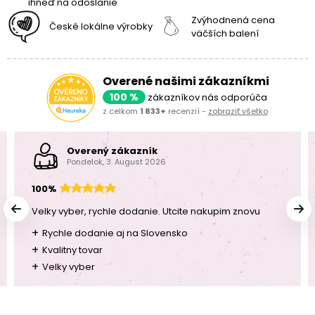
ihneď na odoslanie
Zvýhodnená cena
České lokálne výrobky
väčších balení
Overené našimi zákazníkmi
100 %
zákazníkov nás odporúča
z celkom
1 833+
recenzií -
zobraziť všetko
Overený zákazník
Pondelok, 3. August 2026
100%
Velky vyber, rychle dodanie. Utcite nakupim znovu
+
Rychle dodanie aj na Slovensko
+
Kvalitny tovar
+
Velky vyber