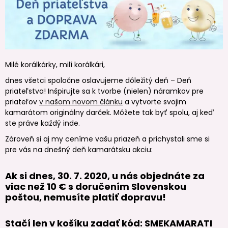
Milé korálkárky, milí korálkári,
dnes všetci spoločne oslavujeme dôležitý deň – Deň
priateľstva! Inšpirujte sa k tvorbe (nielen) náramkov pre
priateľov
v našom novom článku
a vytvorte svojim
kamarátom originálny darček. Môžete tak byť spolu, aj keď
ste práve každý inde.
Zároveň si aj my ceníme vašu priazeň a prichystali sme si
pre vás na dnešný deň kamarátsku akciu:
Ak si dnes, 30. 7. 2020, u nás objednáte za
viac než 10 € s doručením Slovenskou
poštou, nemusíte platiť dopravu!
Stačí len v košíku zadať kód:
SMEKAMARATI