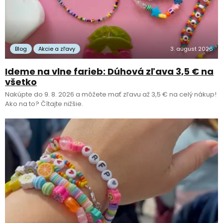
Blog
Akcie a zľavy
3. august 2026
Ideme na vlne farieb: Dúhová zľava 3,5 € na
všetko
Nakúpte do 9. 8. 2026 a môžete mať zľavu až 3,5 € na celý nákup!
Ako na to? Čítajte nižšie.