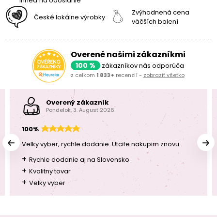
ihneď na odoslanie
Zvýhodnená cena
České lokálne výrobky
väčších balení
Overené našimi zákazníkmi
100 %
zákazníkov nás odporúča
z celkom
1 833+
recenzií -
zobraziť všetko
Overený zákazník
Pondelok, 3. August 2026
100%
Velky vyber, rychle dodanie. Utcite nakupim znovu
+
Rychle dodanie aj na Slovensko
+
Kvalitny tovar
+
Velky vyber