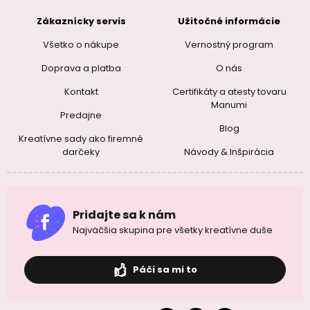
Zákaznícky servis
Užitočné informácie
Všetko o nákupe
Vernostný program
Doprava a platba
O nás
Kontakt
Certifikáty a atesty tovaru
Manumi
Predajne
Blog
Kreatívne sady ako firemné
darčeky
Návody & Inšpirácia
Pridajte sa k nám
Najväčšia skupina pre všetky kreatívne duše
Páči sa mi to