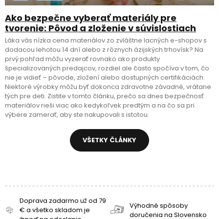
Ako bezpečne vyberať materiály pre
tvorenie: Pôvod a zloženie v súvislostiach
Láka vás nízka cena materiálov zo zvláštne lacných e-shopov s
dodacou lehotou 14 dní alebo z rôznych ázijských trhovísk? Na
prvý pohľad môžu vyzerať rovnako ako produkty
špecializovaných predajcov, rozdiel ale často spočíva v tom, čo
nie je vidieť – pôvode, zložení alebo dostupných certifikáciách.
Niektoré výrobky môžu byť dokonca zdravotne závadné, vrátane
tých pre deti. Zistite v tomto článku, prečo sa dnes bezpečnosť
materiálov rieši viac ako kedykoľvek predtým a na čo sa pri
výbere zamerať, aby ste nakupovali s istotou.
VŠETKY ČLÁNKY
Doprava zadarmo už od 79
Výhodné spôsoby
€ a všetko skladom je
doručenia na Slovensko