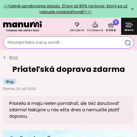
>>>Letné upratovanie skladu: Zľavy až 80% na tovar, ktorý sa už
nebude naskladňovať!<<<
0
Menu
0,00 €
Obľúbené
Prihlásenie
Hľadajte treba srdce, achát...
Blog
Priateľská doprava zdarma
Blog
Štvrtok, 30. júl 2020
Priatelia si majú nielen pomáhať, ale tiež doručovať
zdarma! Nakúpte u nás ešte dnes a nemusíte platiť
dopravu.