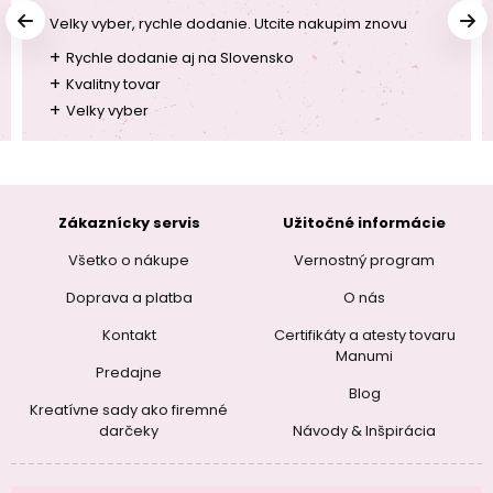
Velky vyber, rychle dodanie. Utcite nakupim znovu
+
Rychle dodanie aj na Slovensko
+
Kvalitny tovar
+
Velky vyber
Zákaznícky servis
Užitočné informácie
Všetko o nákupe
Vernostný program
Doprava a platba
O nás
Kontakt
Certifikáty a atesty tovaru
Manumi
Predajne
Blog
Kreatívne sady ako firemné
darčeky
Návody & Inšpirácia