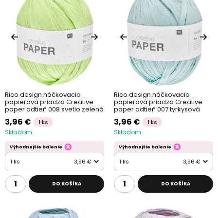
Rico design háčkovacia
Rico design háčkovacia
papierová priadza Creative
papierová priadza Creative
paper odtieň 008 svetlo zelená
paper odtieň 007 tyrkysová
3,96 €
3,96 €
1 ks
1 ks
Skladom
Skladom
Výhodnejšie balenie
Výhodnejšie balenie
1 ks
3,96 €
1 ks
3,96 €
DO KOŠÍKA
DO KOŠÍKA