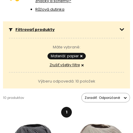
značky a schémy?
Růžová dutinka
Filtrovať produkty
Máte vybrané:
Materiál: papier
Zrušiť všetky filtre
Výberu odpovedá: 10 položek
10 produktov
Zoradiť:
Odporúčané
1