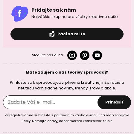
Pridajte sa k nám
Najväčšia skupina pre všetky kreatívne duše
Páči sa mi to
Sledujte nás aj na:
Máte záujem o náš tvorivy spravodaj?
Prihláste sa k spravodajcovi plnému kreatívnej inšpirácie a
neutečú vám žiadne novinky, trendy, zľavy a akcie.
Prihlásiť
Zaregistrovaním súhlasíte s
používaním vášho e-mailu
na marketingové
účely. Nemajte obavy, odber môžete kedykoľvek zrušiť.