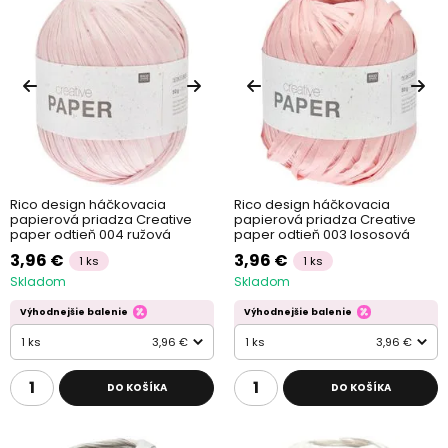
Rico design háčkovacia
Rico design háčkovacia
papierová priadza Creative
papierová priadza Creative
paper odtieň 004 ružová
paper odtieň 003 lososová
3,96 €
3,96 €
1 ks
1 ks
Skladom
Skladom
Výhodnejšie balenie
Výhodnejšie balenie
1 ks
3,96 €
1 ks
3,96 €
DO KOŠÍKA
DO KOŠÍKA