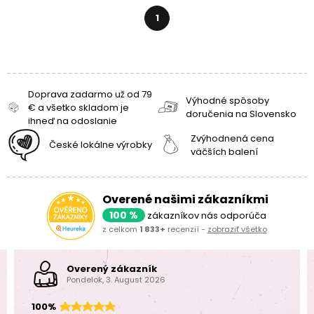
1
Doprava zadarmo už od 79
Výhodné spôsoby
€ a všetko skladom je
doručenia na Slovensko
ihneď na odoslanie
Zvýhodnená cena
České lokálne výrobky
väčších balení
Overené našimi zákazníkmi
100 %
zákazníkov nás odporúča
z celkom
1 833+
recenzií -
zobraziť všetko
Overený zákazník
Pondelok, 3. August 2026
100%