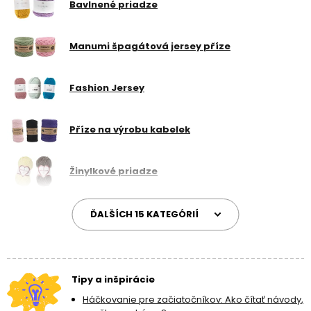
Bavlnené priadze
správnej veľkosti
, aby ste sa mohli čo najskôr pustiť do tvorby
prvých očiek a stĺpikov. Hodiť sa vám môžu aj ďalšie pomôcky z
kategórie
príslušenstvo na háčkovanie
. Háčkovanie v niektorých
Manumi špagátová jersey příze
projektoch úzko súvisí s vyšívaním, prezrite si aj kategóriu
venovanú práve
vyšívaniu
.
Fashion Jersey
Příze na výrobu kabelek
Žinylkové priadze
ĎALŠÍCH 15 KATEGÓRIÍ
Tipy a inšpirácie
Háčkovanie pre začiatočníkov: Ako čítať návody,