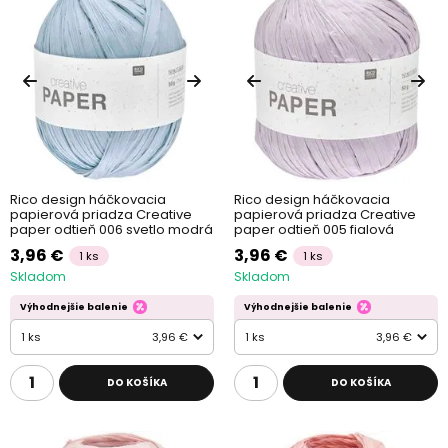
Rico design háčkovacia
Rico design háčkovacia
papierová priadza Creative
papierová priadza Creative
paper odtieň 006 svetlo modrá
paper odtieň 005 fialová
3,96 €
3,96 €
1 ks
1 ks
Skladom
Skladom
Výhodnejšie balenie
Výhodnejšie balenie
1 ks
3,96 €
1 ks
3,96 €
DO KOŠÍKA
DO KOŠÍKA