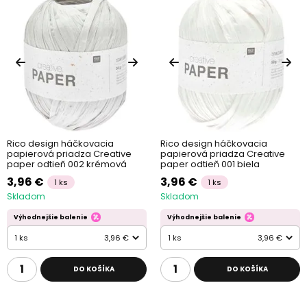
Rico design háčkovacia
Rico design háčkovacia
papierová priadza Creative
papierová priadza Creative
paper odtieň 002 krémová
paper odtieň 001 biela
3,96 €
3,96 €
1 ks
1 ks
Skladom
Skladom
Výhodnejšie balenie
Výhodnejšie balenie
1 ks
3,96 €
1 ks
3,96 €
DO KOŠÍKA
DO KOŠÍKA