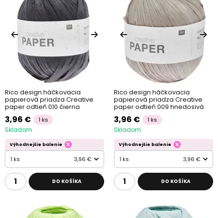
Rico design háčkovacia
Rico design háčkovacia
papierová priadza Creative
papierová priadza Creative
paper odtieň 010 čierna
paper odtieň 009 hnedosivá
3,96 €
3,96 €
1 ks
1 ks
Skladom
Skladom
Výhodnejšie balenie
Výhodnejšie balenie
1 ks
3,96 €
1 ks
3,96 €
DO KOŠÍKA
DO KOŠÍKA