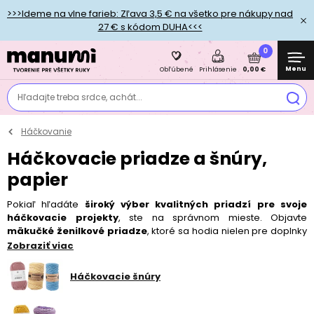
>>>Ideme na vlne farieb: Zľava 3,5 € na všetko pre nákupy nad
27 € s kódom DUHA<<<
0
Menu
0,00 €
Obľúbené
Prihlásenie
Hľadajte treba srdce, achát...
Háčkovanie
Háčkovacie priadze a šnúry,
papier
Pokiaľ hľadáte
široký výber kvalitných priadzí pre svoje
háčkovacie projekty
, ste na správnom mieste. Objavte
mäkučké ženilkové priadze
, ktoré sa hodia nielen pre doplnky
pre najmenších, obľúbené
Ricorumi priadze a šnúry
, ale tiež
Zobraziť viac
napríklad obľúbenú
českú priadzu Perlovku
alebo
Miyuki
háčkovaciu priadzu
, ktoré nájdu využitie napríklad pri tvorbe
Háčkovacie šnúry
šitých šperkov a dutiniek. Ak tápete vo výbere správnej
háčkovacej priadze pre svoj projekt, prečítajte si
náš článok
Vyznajte sa v priadzach
. Nezabudnite si k priadze vybrať aj
háčik