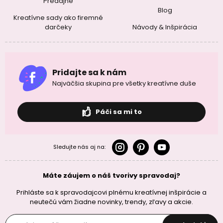
Predajne
Blog
Kreatívne sady ako firemné
darčeky
Návody & Inšpirácia
Pridajte sa k nám
Najväčšia skupina pre všetky kreatívne duše
Páči sa mi to
Sledujte nás aj na:
Máte záujem o náš tvorivy spravodaj?
Prihláste sa k spravodajcovi plnému kreatívnej inšpirácie a
neutečú vám žiadne novinky, trendy, zľavy a akcie.