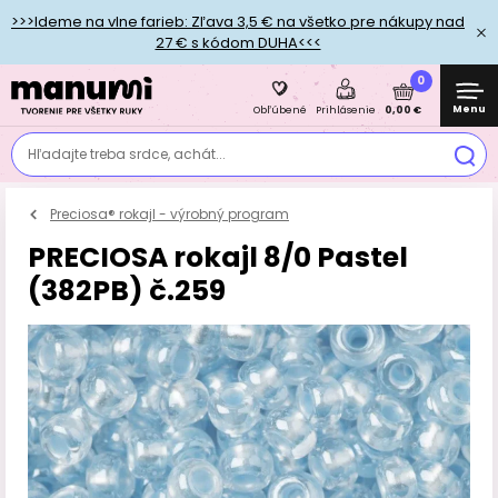
>>>Ideme na vlne farieb: Zľava 3,5 € na všetko pre nákupy nad
27 € s kódom DUHA<<<
0
Menu
0,00 €
Obľúbené
Prihlásenie
Hľadajte treba srdce, achát...
Preciosa® rokajl - výrobný program
PRECIOSA rokajl 8/0 Pastel
(382PB) č.259