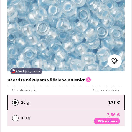
Český výrobok
Ušetrite nákupom väčšieho balenia:
Obsah balenie
Cena za balenie
20 g
1,78 €
7,56 €
100 g
-15% úspora