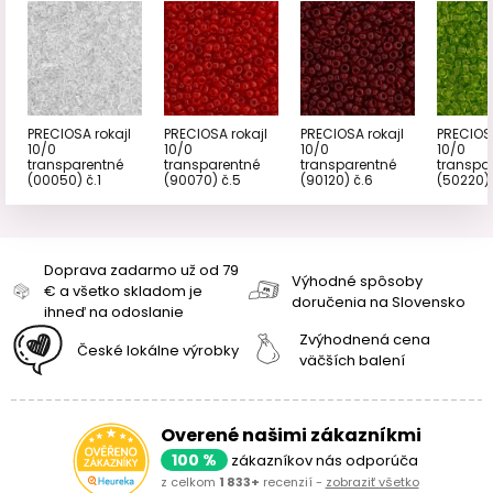
PRECIOSA rokajl
PRECIOSA rokajl
PRECIOSA rokajl
PRECIOSA
10/0
10/0
10/0
10/0
transparentné
transparentné
transparentné
transpa
(00050) č.1
(90070) č.5
(90120) č.6
(50220) 
Doprava zadarmo už od 79
Výhodné spôsoby
€ a všetko skladom je
doručenia na Slovensko
ihneď na odoslanie
Zvýhodnená cena
České lokálne výrobky
väčších balení
Overené našimi zákazníkmi
100 %
zákazníkov nás odporúča
z celkom
1 833+
recenzií -
zobraziť všetko