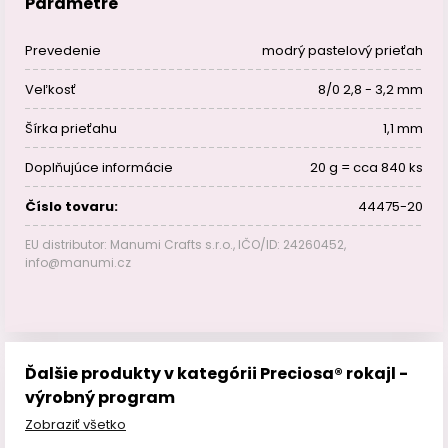
Parametre
Prevedenie
modrý pastelový prieťah
Veľkosť
8/0 2,8 - 3,2 mm
Šírka prieťahu
1,1 mm
Doplňujúce informácie
20 g = cca 840 ks
Číslo tovaru:
44475-20
EU distributor: Manumi Crafts s.r.o., IČO/ID: 24260452,
info@manumi.cz
Ďalšie produkty v kategórii Preciosa® rokajl -
výrobný program
Zobraziť všetko